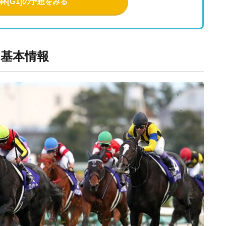
杯[G1]の予想をみる
基本情報