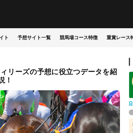
イト
予想サイト一覧
競馬場コース特徴
重賞レース
ルフィリーズの予想に役立つデータを紹
説！