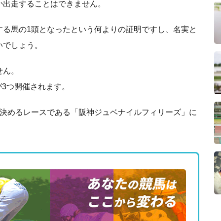
か出走することはできません。
する馬の1頭となったという何よりの証明ですし、名実と
いでしょう。
せん。
が3つ開催されます。
を決めるレースである「阪神ジュベナイルフィリーズ」に