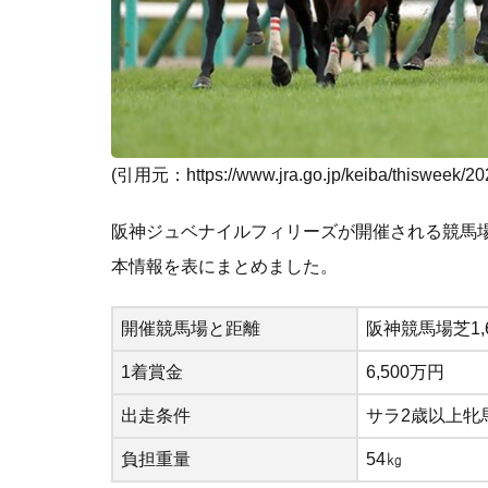
(引用元：
https://www.jra.go.jp/keiba/thisweek/2
阪神ジュベナイルフィリーズが開催される競馬
本情報を表にまとめました。
開催競馬場と距離
阪神競馬場芝1,6
1着賞金
6,500万円
出走条件
サラ2歳以上牝
負担重量
54㎏