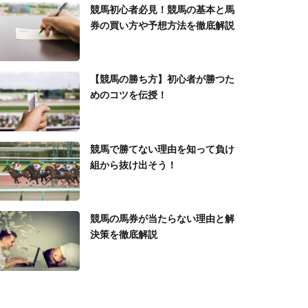
競馬初心者必見！競馬の基本と馬
券の買い方や予想方法を徹底解説
【競馬の勝ち方】初心者が勝つた
めのコツを伝授！
競馬で勝てない理由を知って負け
組から抜け出そう！
競馬の馬券が当たらない理由と解
決策を徹底解説