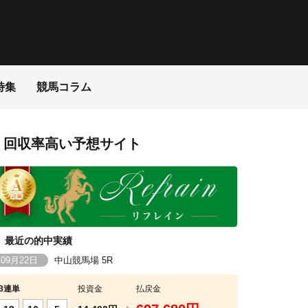
特集
競馬コラム
回収率高い予想サイト
最近の的中実績
09月22日
中山競馬場 5R
3連単
投資金
払戻金