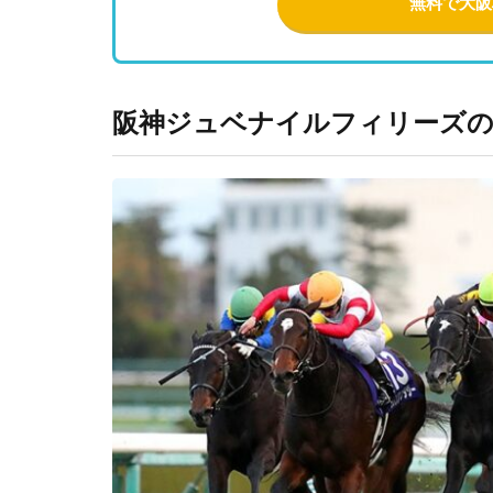
無料で大阪
阪神ジュベナイルフィリーズの