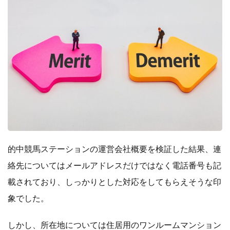
的中競馬ステーションの運営会社概要を検証した結果、連
絡先についてはメールアドレスだけではなく電話番号も記
載されており、しっかりとした対応をしてもらえそうな印
象でした。
しかし、所在地については住居用のワンルームマンション