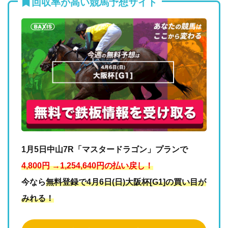
回収率が高い競馬予想サイト
1月5日中山7R「マスタードラゴン」プランで
4,800円 →1,254,640円の払い戻し！
今なら
無料登録で4月6日(日)大阪杯[G1]の買い目が
みれる！