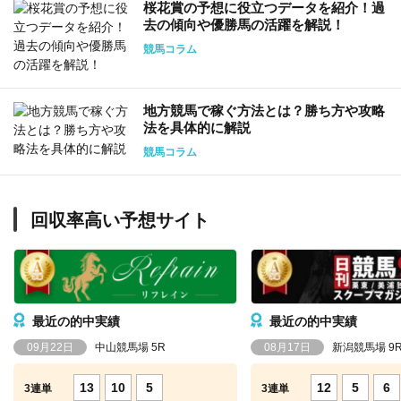
桜花賞の予想に役立つデータを紹介！過
去の傾向や優勝馬の活躍を解説！
競馬コラム
地方競馬で稼ぐ方法とは？勝ち方や攻略
法を具体的に解説
競馬コラム
回収率高い予想サイト
最近の的中実績
最近の的中実績
09月22日
中山競馬場 5R
08月17日
新潟競馬場 9
13
10
5
12
5
6
3連単
3連単