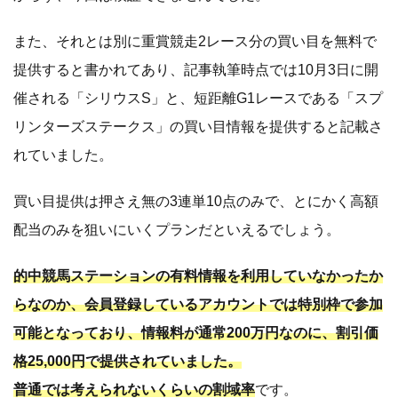
また、それとは別に重賞競走2レース分の買い目を無料で
提供すると書かれてあり、記事執筆時点では10月3日に開
催される「シリウスS」と、短距離G1レースである「スプ
リンターズステークス」の買い目情報を提供すると記載さ
れていました。
買い目提供は押さえ無の3連単10点のみで、とにかく高額
配当のみを狙いにいくプランだといえるでしょう。
的中競馬ステーションの有料情報を利用していなかったか
らなのか、会員登録しているアカウントでは特別枠で参加
可能となっており、情報料が通常200万円なのに、割引価
格25,000円で提供されていました。
普通では考えられないくらいの割域率
です。