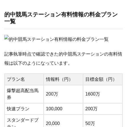
的中競馬ステーション有料情報の料金プラン
一覧
記事執筆時点で確認できた的中競馬ステーションの有料情
報は以下のようになっています。
プラン名
情報料（円）
目標金額（円）
爆撃超高配当馬
200万
1600万
券
快速プラン
100,000
200万
スタンダードプ
20,000
50万
ラン