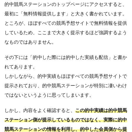
的中競馬ステーションのトップページにアクセスすると、
最初に「無料情報提供します」と大きく書かれています。
ところが、ほぼすべての競馬予想サイトで無料情報を提供
しているため、ここまで大きく提示するほど強調するよう
なものではありません。
その下には「的中した際には的中した実績も配信」と書か
れてあります。
しかしながら、的中実績もほぼすべての競馬予想サイトで
提示されており、的中競馬ステーションが特別に凄いわけ
ではないというように思ってしまいます。
しかし、内容をよく確認すると、
この的中実績は的中競馬
ステーション側が提示しているものではなく、実際に的中
競馬ステーションの情報を利用し、的中した会員側から提