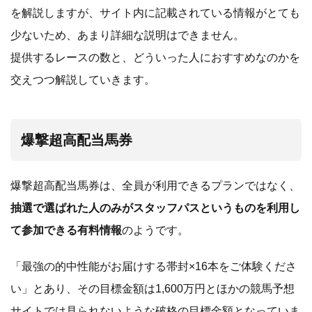
を解説しますが、サイト内に記載されている情報がとても
少ないため、あまり詳細な説明はできません。
提供するレースの数と、どういった人におすすめなのかを
交えつつ解説していきます。
爆撃超高配当馬券
爆撃超高配当馬券は、全員が利用できるプランではなく、
抽選で選ばれた人のみがスタッフパスというものを利用し
て参加できる有料情報
のようです。
「最強の的中性能がお届けする帯封×16本をご体験くださ
い」とあり、その目標金額は1,600万円とほかの競馬予想
サイトでは見られないような破格の目標金額となっていま