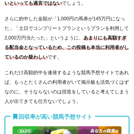
いといっても過言ではない
でしょう。
さらに的中した金額が「1,000円の馬券が145万円になっ
た」「土日でコンプリートプランというプランを利用して
2,000万円当たった」というように、
あまりにも高額すぎ
る配当金となっているため、この投稿も本当に利用者がし
ているのか疑わしい
です。
これだけ高額的中を連発するような競馬予想サイトであれ
ば、もっとたくさんの利用者がいて掲示板も活気づくはず
なのに、そうならないのは捏造をしていると考えてしまう
人が出てきても仕方ないでしょう。
回収率が高い競馬予想サイト