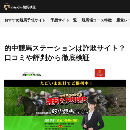
おすすめ競馬予想サイト
予想サイト一覧
競馬場コース特徴
重賞レ
的中競馬ステーションは詐欺サイト？
口コミや評判から徹底検証