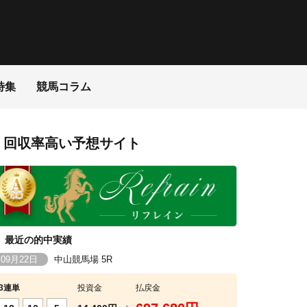
特集
競馬コラム
回収率高い予想サイト
最近の的中実績
09月22日
中山競馬場 5R
3連単
投資金
払戻金