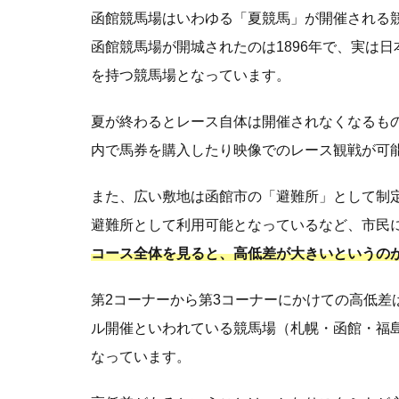
函館競馬場はいわゆる「夏競馬」が開催される
函館競馬場が開城されたのは1896年で、実は
を持つ競馬場となっています。
夏が終わるとレース自体は開催されなくなるも
内で馬券を購入したり映像でのレース観戦が可
また、広い敷地は函館市の「避難所」として制
避難所として利用可能となっているなど、市民
コース全体を見ると、高低差が大きいというの
第2コーナーから第3コーナーにかけての高低差
ル開催といわれている競馬場（札幌・函館・福
なっています。