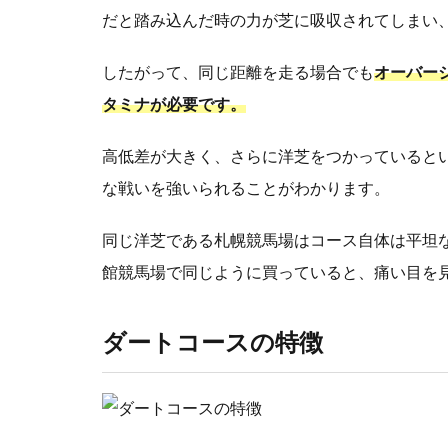
だと踏み込んだ時の力が芝に吸収されてしまい
したがって、同じ距離を走る場合でも
オーバー
タミナが必要です。
高低差が大きく、さらに洋芝をつかっていると
な戦いを強いられることがわかります。
同じ洋芝である札幌競馬場はコース自体は平坦
館競馬場で同じように買っていると、痛い目を
ダートコースの特徴