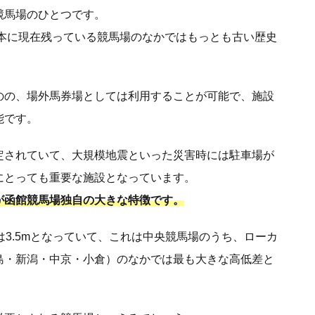
競馬場のひとつです。
日本に現在残っている競馬場のなかではもっとも古い歴史
のの、場外馬券場としては利用することが可能で、施設
能です。
定されていて、大規模地震といった災害時には駐車場が
にとっても重要な施設となっています。
が函館競馬場独自の大きな特徴です。
は3.5mとなっていて、これは中央競馬場のうち、ローカ
島・新潟・中京・小倉）のなかでは最も大きな高低差と