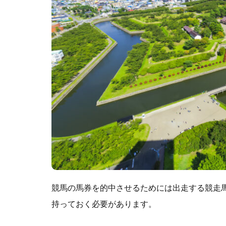
競馬の馬券を的中させるためには出走する競走
持っておく必要があります。