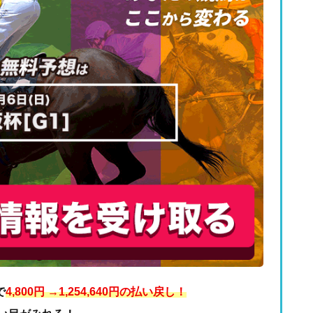
で
4,800円 →1,254,640円の払い戻し！