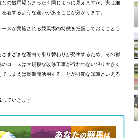
はどの競馬場もまったく同じように見えますが、実は細
く左右するような違いがあることが分かります。
レースが実施される競馬場の特徴を把握しておくことも
もさまざまな理由で乗り替わりが発生するため、その都
場のコースは大規模な改修工事が行われない限り大きく
えてしまえば長期間活用することが可能な知識といえる
説していきます。