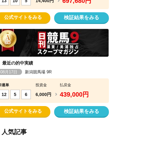
697,680円
13
10
5
14,400円
公式サイトをみる
検証結果をみる
最近の的中実績
08月17日
新潟競馬場 9R
3連単
投資金
払戻金
439,000円
12
5
6
6,000円
公式サイトをみる
検証結果をみる
人気記事