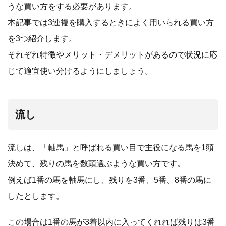
うな買い方をする必要があります。
本記事では3連複を購入するときによく用いられる買い方
を3つ紹介します。
それぞれ特徴やメリット・デメリットがあるので状況に応
じて適宜使い分けるようにしましょう。
流し
流しは、「軸馬」と呼ばれる買い目で主役になる馬を1頭
決めて、残りの馬を数頭選ぶような買い方です。
例えば1番の馬を軸馬にし、残りを3番、5番、8番の馬に
したとします。
この場合は1番の馬が3着以内に入ってくれれば残りは3番