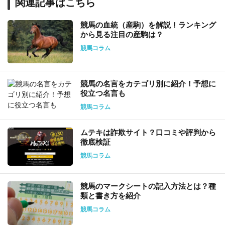
関連記事はこちら
競馬の血統（産駒）を解説！ランキング
から見る注目の産駒は？
競馬コラム
競馬の名言をカテゴリ別に紹介！予想に
役立つ名言も
競馬コラム
ムテキは詐欺サイト？口コミや評判から
徹底検証
競馬コラム
競馬のマークシートの記入方法とは？種
類と書き方を紹介
競馬コラム