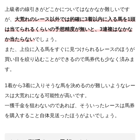
上級者の線引きがどこかについてはなかなか難しいです
が、
大荒れのレース以外では的確に3着以内に入る馬を1頭
は当てられるくらいの予想精度が無いと、3連複はなかな
か当たらない
でしょう。
また、上位に入る馬をすぐに見つけられるレースのほうが
買い目を絞り込むことができるので馬券代も少なく済みま
す。
1着から3着に入りそうな馬を決めるのが難しいようなレー
スは大荒れになる可能性が高いです。
一獲千金を狙わないのであれば、そういったレースは馬券
を購入すること自体見送ったほうがよいでしょう。