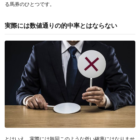
る馬券のひとつです。
実際には数値通りの的中率とはならない
とはいえ、実際には毎回このような低い確率にはなりませ