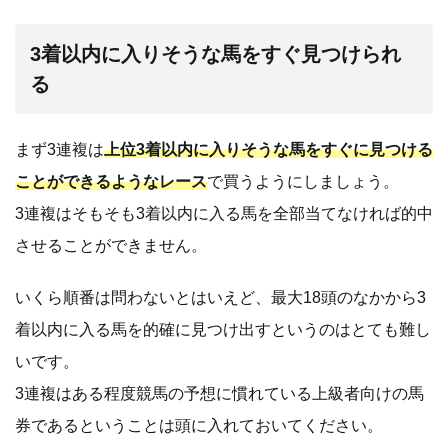
3着以内に入りそうな馬をすぐ見つけられ
る
まず3連複は
上位3着以内に入りそうな馬をすぐに見つける
ことができるようなレース
で買うようにしましょう。
3連複はそもそも3着以内に入る馬を全部当てなければ的中
させることができません。
いくら順番は問わないとはいえど、最大18頭のなかから3
着以内に入る馬を的確に見つけ出すというのはとても難し
いです。
3連複はある程度競馬の予想に慣れている上級者向けの馬
券であるということは頭に入れておいてください。