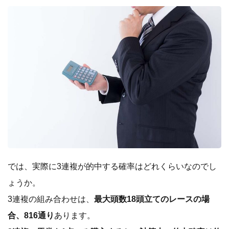
では、実際に3連複が的中する確率はどれくらいなのでし
ょうか。
3連複の組み合わせは、
最大頭数18頭立てのレースの場
合、816通り
あります。