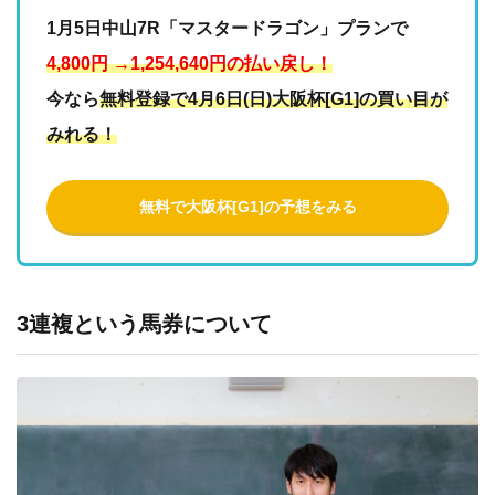
1月5日中山7R「マスタードラゴン」プランで
4,800円 →1,254,640円の払い戻し！
今なら
無料登録で4月6日(日)大阪杯[G1]の買い目が
みれる！
無料で大阪杯[G1]の予想をみる
3連複という馬券について