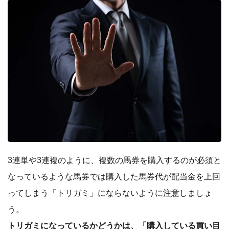
3連単や3連複のように、複数の馬券を購入するのが必須と
なっているような馬券では購入した馬券代が配当金を上回
ってしまう「トリガミ」にならないように注意しましょ
う。
トリガミになっているかどうかは、「購入している買い目