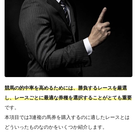
競馬の的中率を高めるためには、勝負するレースを厳選
し、レースごとに最適な券種を選択することがとても重要
です。
本項目では3連複の馬券を購入するのに適したレースとは
どういったものなのかをいくつか紹介します。