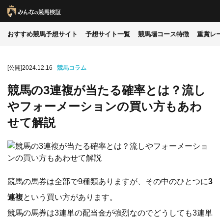
おすすめ競馬予想サイト
予想サイト一覧
競馬場コース特徴
重賞レ
[公開]2024.12.16
競馬コラム
競馬の3連複が当たる確率とは？流し
やフォーメーションの買い方もあわ
せて解説
競馬の馬券は全部で9種類ありますが、その中のひとつに
3
連複
という買い方があります。
競馬の馬券は3連単の配当金が強烈なのでどうしても3連単