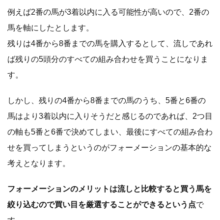
例えば2番の馬が3着以内に入る可能性が高いので、2番の
馬を軸にしたとします。
残りは4番から8番までの馬を購入するとして、流しであれ
ば残りの5頭分のすべての組み合わせを買うことになりま
す。
しかし、残りの4番から8番までの馬のうち、5番と6番の
馬はより3着以内に入りそうだと感じるのであれば、2つ目
の軸も5番と6番で決めてしまい、最後にすべての組み合わ
せを買ってしまうというのがフォーメーションの基本的な
考えとなります。
フォーメーションのメリットは流しと比較すると買う馬を
絞り込むので買い目を厳選することができるという点
で