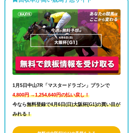
1月5日中山7R「マスタードラゴン」プランで
4,800円 →1,254,640円の払い戻し！
今なら
無料登録で4月6日(日)大阪杯[G1]の買い目が
みれる！