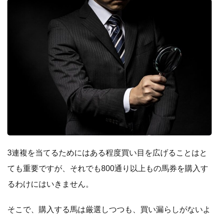
3連複を当てるためにはある程度買い目を広げることはと
ても重要ですが、それでも800通り以上もの馬券を購入す
るわけにはいきません。
そこで、購入する馬は厳選しつつも、買い漏らしがないよ