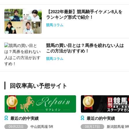
【2022年最新】競馬騎手イケメン8人を
ランキング形式で紹介！
競馬コラム
競馬の買い目とは？馬券を絞れない人は
この方法がおすすめ！
競馬コラム
回収率高い予想サイト
最近の的中実績
最近の的中実績
09月22日
中山競馬場 5R
08月17日
新潟競馬場 9