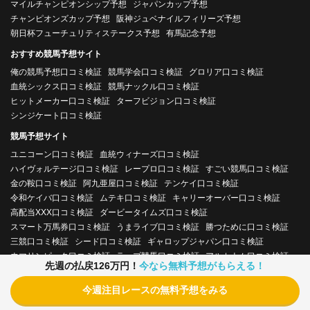
マイルチャンピオンシップ予想
ジャパンカップ予想
チャンピオンズカップ予想
阪神ジュベナイルフィリーズ予想
朝日杯フューチュリティステークス予想
有馬記念予想
おすすめ競馬予想サイト
俺の競馬予想口コミ検証
競馬学会口コミ検証
グロリア口コミ検証
血統シックス口コミ検証
競馬ナックル口コミ検証
ヒットメーカー口コミ検証
ターフビジョン口コミ検証
シンジケート口コミ検証
競馬予想サイト
ユニコーン口コミ検証
血統ウィナーズ口コミ検証
ハイヴォルテージ口コミ検証
レープロ口コミ検証
すごい競馬口コミ検証
金の鞍口コミ検証
阿九亜屋口コミ検証
テンケイ口コミ検証
令和ケイバ口コミ検証
ムテキ口コミ検証
キャリーオーバー口コミ検証
高配当XXX口コミ検証
ダービータイムズ口コミ検証
スマート万馬券口コミ検証
うまライブ口コミ検証
勝つために口コミ検証
三競口コミ検証
シード口コミ検証
ギャロップジャパン口コミ検証
ウマリンピック口コミ検証
ラップ競馬口コミ検証
アルカナム口コミ検証
先週の払戻126万円！
今なら無料予想がもらえる！
メリット口コミ検証
週給100万円を競馬で稼ぐプロ集団口コミ検証
匠の万馬券口コミ検証
的中競馬ステーション口コミ検証
今週注目レースの無料予想をみる
うまコラボ口コミ検証
ワールド競馬ウェブ口コミ検証
JHA口コミ検証