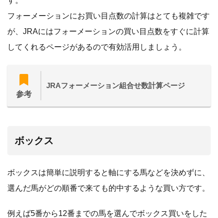
す。
フォーメーションにお買い目点数の計算はとても複雑です
が、JRAにはフォーメーションの買い目点数をすぐに計算
してくれるページがあるので有効活用しましょう。
JRAフォーメーション組合せ数計算ページ
参考
ボックス
ボックスは簡単に説明すると軸にする馬などを決めずに、
選んだ馬がどの順番で来ても的中するような買い方です。
例えば5番から12番までの馬を選んでボックス買いをした