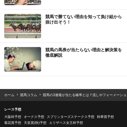
競馬で勝てない理由を知って負け組から
抜け出そう！
競馬の馬券が当たらない理由と解決策を
徹底解説
ホーム
競馬コラム
競馬の3連複が当たる確率とは？流しやフォーメーショ
レース予想
大阪杯予想
オークス予想
スプリンターズステークス予想
秋華賞予想
菊花賞予想
天皇賞(秋)予想
エリザベス女王杯予想