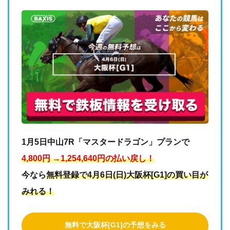
1月5日中山7R「マスタードラゴン」プランで
4,800円 →1,254,640円の払い戻し！
今なら
無料登録で4月6日(日)大阪杯[G1]の買い目が
みれる！
無料で大阪杯[G1]の予想をみる