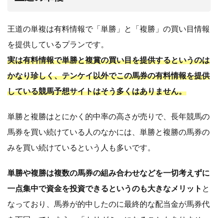
王道の単複は有料情報で「単勝」と「複勝」の買い目情報
を提供しているプランです。
実は有料情報で単勝と複賞の買い目を提供するというのは
かなり珍しく、テンケイ以外でこの馬券の有料情報を提供
している競馬予想サイトはそう多くはありません。
単勝と複勝はとにかく的中率の高さが売りで、長年競馬の
馬券を買い続けている人のなかには、単勝と複勝の馬券の
みを買い続けているという人も多いです。
単勝や複勝は複数の馬券の組み合わせなどを一切考えずに
一点集中で資金を投資できるというのも大きなメリット
と
なっており、馬券が的中したのに最終的な配当金が馬券代