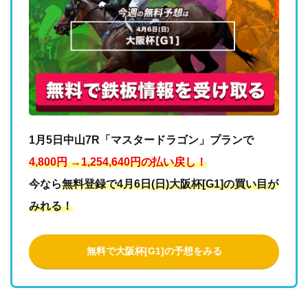
1月5日中山7R「マスタードラゴン」プランで
4,800円 →1,254,640円の払い戻し！
今なら
無料登録で4月6日(日)大阪杯[G1]の買い目が
みれる！
無料で大阪杯[G1]の予想をみる