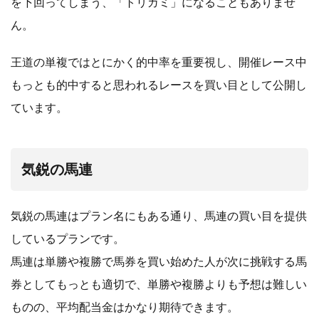
を下回ってしまう、「トリガミ」になることもありませ
ん。
王道の単複ではとにかく的中率を重要視し、開催レース中
もっとも的中すると思われるレースを買い目として公開し
ています。
気鋭の馬連
気鋭の馬連はプラン名にもある通り、馬連の買い目を提供
しているプランです。
馬連は単勝や複勝で馬券を買い始めた人が次に挑戦する馬
券としてもっとも適切で、単勝や複勝よりも予想は難しい
ものの、平均配当金はかなり期待できます。