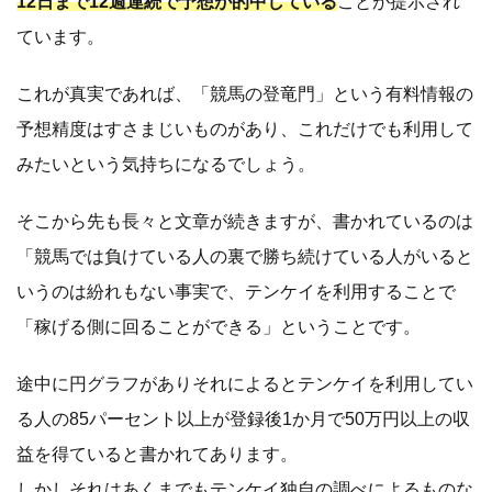
12日まで12週連続で予想が的中している
ことが提示され
ています。
これが真実であれば、「競馬の登竜門」という有料情報の
予想精度はすさまじいものがあり、これだけでも利用して
みたいという気持ちになるでしょう。
そこから先も長々と文章が続きますが、書かれているのは
「競馬では負けている人の裏で勝ち続けている人がいると
いうのは紛れもない事実で、テンケイを利用することで
「稼げる側に回ることができる」ということです。
途中に円グラフがありそれによるとテンケイを利用してい
る人の85パーセント以上が登録後1か月で50万円以上の収
益を得ていると書かれてあります。
しかしそれはあくまでもテンケイ独自の調べによるものな