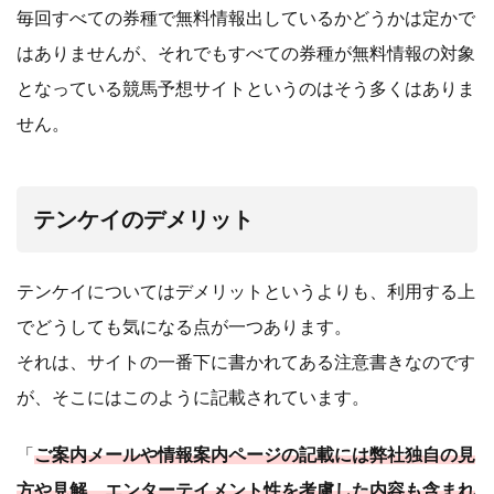
毎回すべての券種で無料情報出しているかどうかは定かで
はありませんが、それでもすべての券種が無料情報の対象
となっている競馬予想サイトというのはそう多くはありま
せん。
テンケイのデメリット
テンケイについてはデメリットというよりも、利用する上
でどうしても気になる点が一つあります。
それは、サイトの一番下に書かれてある注意書きなのです
が、そこにはこのように記載されています。
「
ご案内メールや情報案内ページの記載には弊社独自の見
方や見解、エンターテイメント性を考慮した内容も含まれ