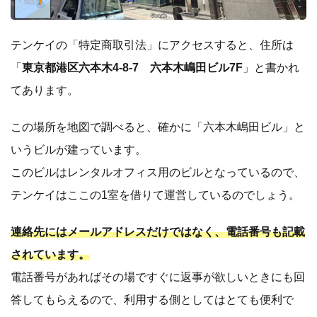
テンケイの「特定商取引法」にアクセスすると、住所は
「
東京都港区六本木4-8-7 六本木嶋田ビル7F
」と書かれ
てあります。
この場所を地図で調べると、確かに「六本木嶋田ビル」と
いうビルが建っています。
このビルはレンタルオフィス用のビルとなっているので、
テンケイはここの1室を借りて運営しているのでしょう。
連絡先にはメールアドレスだけではなく、電話番号も記載
されています。
電話番号があればその場ですぐに返事が欲しいときにも回
答してもらえるので、利用する側としてはとても便利で