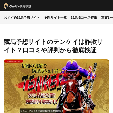
おすすめ競馬予想サイト
予想サイト一覧
競馬場コース特徴
重賞レ
競馬予想サイトのテンケイは詐欺サ
イト？口コミや評判から徹底検証