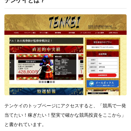
テンケイとは？
テンケイのトップページにアクセスすると、「競馬で一発
当てたい！稼ぎたい！堅実で確かな競馬投資をここから」
と書かれています。