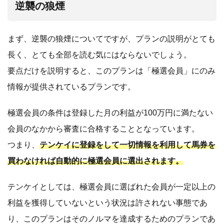
逆襲の狼煙
まず、逆襲の狼煙についてですが、プランの説明がとても
長く、とても全部を読む気にはならないでしょう。
要点だけを説明すると、このプランは「極選会員」にのみ
情報が提供されているプランです。
極選会員の条件は登録した月の利益が100万円に満たない
会員のなかから審査に合格することとなっています。
つまり、
テンケイに登録をして一切情報を利用して馬券を
買わなければ自動的に極選会員に選出されます。
テンケイとしては、極選会員に選ばれた会員が一定以上の
利益を獲得していないという状況は許されない事態であ
り、このプランはそのノルマを達成するためのプランであ