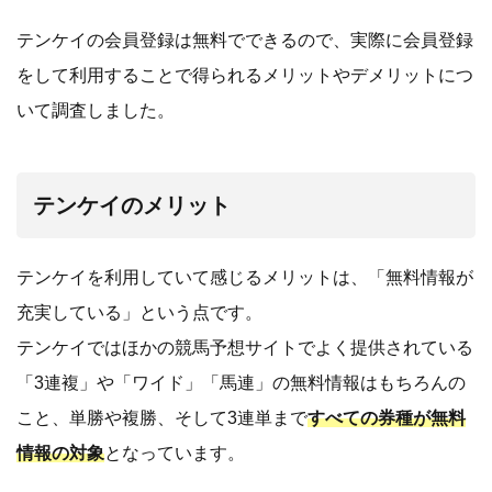
テンケイの会員登録は無料でできるので、実際に会員登録
をして利用することで得られるメリットやデメリットにつ
いて調査しました。
テンケイのメリット
テンケイを利用していて感じるメリットは、「無料情報が
充実している」という点です。
テンケイではほかの競馬予想サイトでよく提供されている
「3連複」や「ワイド」「馬連」の無料情報はもちろんの
こと、単勝や複勝、そして3連単まで
すべての券種が無料
情報の対象
となっています。