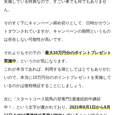
実施している特典なので、すごい事でも何でもありませ
ん。
そのすぐ下にキャンペーン締め切りとして、日時がカウン
トダウンされていますが、キャンペーンの期間というもの
は存在しない可能性が高いです。
それよりもその下の「
最大10万円分のポイントプレゼント
実施中
」というのが気になります。
これが本当であれば、利用する側としてはとてもありがた
いので、本当に10万円分のポイントプレゼントを実施して
いるのかは後程検証することにしましょう。
次に「スタートコース競馬の登竜門1週連続的中継続
中！」という文字が書かれており、
2021年8月1日から9月