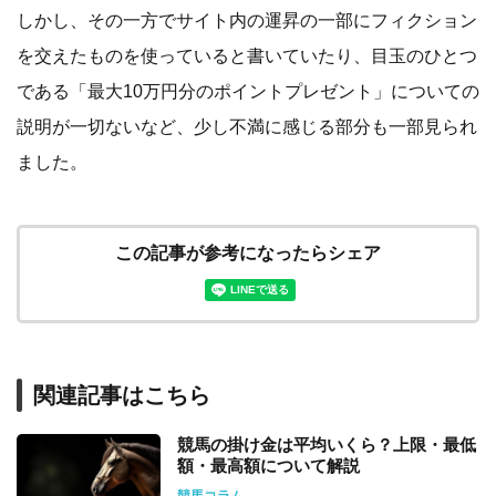
しかし、その一方でサイト内の運昇の一部にフィクション
を交えたものを使っていると書いていたり、目玉のひとつ
である「最大10万円分のポイントプレゼント」についての
説明が一切ないなど、少し不満に感じる部分も一部見られ
ました。
この記事が参考になったらシェア
関連記事はこちら
競馬の掛け金は平均いくら？上限・最低
額・最高額について解説