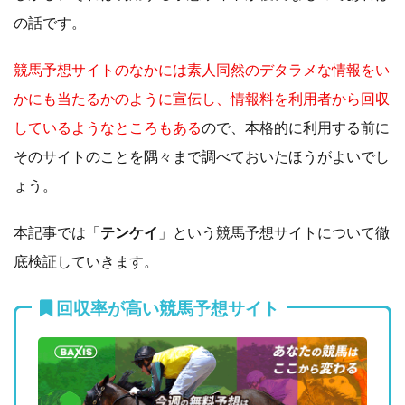
の話です。
競馬予想サイトのなかには素人同然のデタラメな情報をい
かにも当たるかのように宣伝し、情報料を利用者から回収
しているようなところもある
ので、本格的に利用する前に
そのサイトのことを隅々まで調べておいたほうがよいでし
ょう。
本記事では「
テンケイ
」という競馬予想サイトについて徹
底検証していきます。
回収率が高い競馬予想サイト