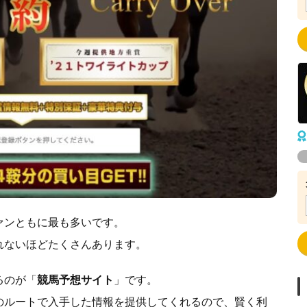
ァンともに最も多いです。
れないほどたくさんあります。
るのが「
競馬予想サイト
」です。
のルートで入手した情報を提供してくれるので、賢く利