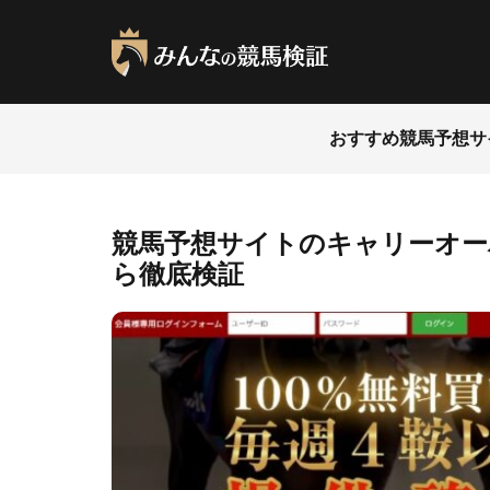
おすすめ競馬予想サ
競馬予想サイトのキャリーオー
ら徹底検証