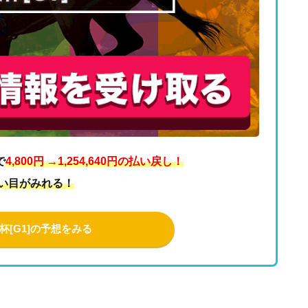
で
4,800円 →1,254,640円の払い戻し！
買い目がみれる！
杯[G1]の予想をみる