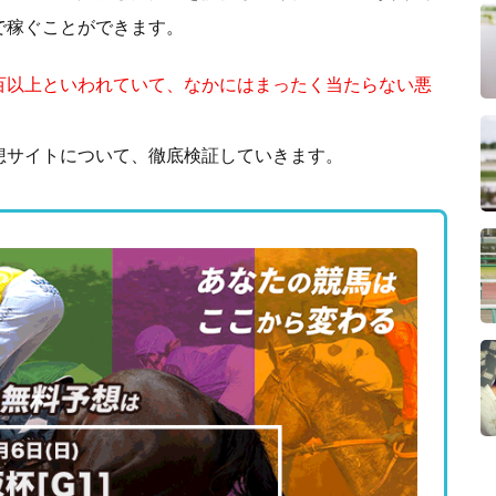
で稼ぐことができます。
百以上といわれていて、なかにはまったく当たらない悪
想サイトについて、徹底検証していきます。