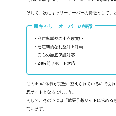
そして、次にキャリーオーバーの特徴として、
キャリーオーバーの特徴
・利益率重視の小点数買い目
・超短期的な利益計上計画
・安心の徹底保証対応
・24時間サポート対応
この4つの体制が完璧に整えられているのであ
想サイトとなるでしょう。
そして、その下には「競馬予想サイトに求める
ています。