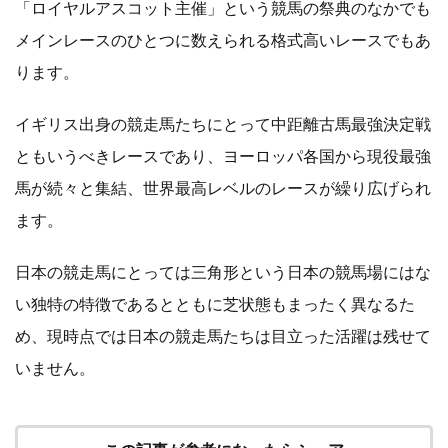
「ロイヤルアスコット主催」という競馬の祭典のなかでも
メインレースのひとつに数えられる格式高いレースでもあ
ります。
イギリス出身の競走馬たちにとって中距離古馬最強決定戦
ともいうべきレースであり、ヨーロッパ各国から現役最強
馬が続々と集結、世界最高レベルのレースが繰り広げられ
ます。
日本の競走馬にとっては三角形という日本の競馬場にはな
い独特の特徴であるとともに芝状態もまったく異なるた
め、現時点では日本の競走馬たちは目立った活躍は残せて
いません。