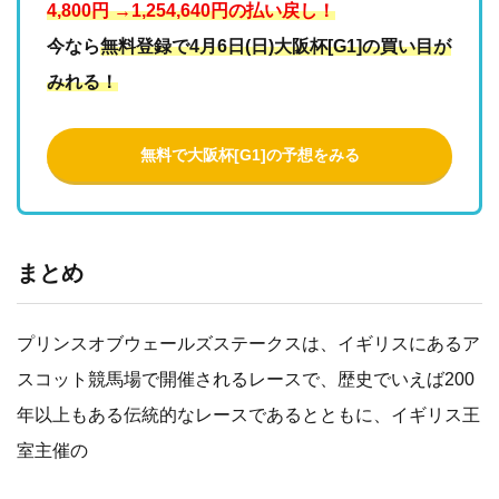
4,800円 →1,254,640円の払い戻し！
今なら
無料登録で4月6日(日)大阪杯[G1]の買い目が
みれる！
無料で大阪杯[G1]の予想をみる
まとめ
プリンスオブウェールズステークスは、イギリスにあるア
スコット競馬場で開催されるレースで、歴史でいえば200
年以上もある伝統的なレースであるとともに、イギリス王
室主催の