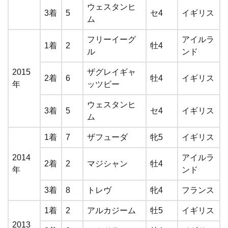
ウェスタンヒ
3着
5
セ4
イギリス
ム
フリーイーグ
アイルラ
1着
2
牡4
ル
ンド
2015
ザグレイギャ
2着
6
牡4
イギリス
年
ッツビー
ウェスタンヒ
3着
5
セ4
イギリス
ム
1着
7
ザフューダ
牝5
イギリス
2014
アイルラ
2着
2
マジシャン
牡4
年
ンド
3着
8
トレヴ
牝4
フランス
1着
2
アルカジーム
牡5
イギリス
2013