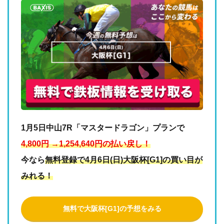
1月5日中山7R「マスタードラゴン」プランで
4,800円 →1,254,640円の払い戻し！
今なら
無料登録で4月6日(日)大阪杯[G1]の買い目が
みれる！
無料で大阪杯[G1]の予想をみる