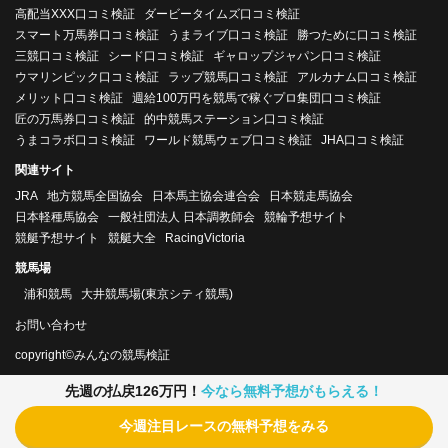
高配当XXX口コミ検証
ダービータイムズ口コミ検証
スマート万馬券口コミ検証
うまライブ口コミ検証
勝つために口コミ検証
三競口コミ検証
シード口コミ検証
ギャロップジャパン口コミ検証
ウマリンピック口コミ検証
ラップ競馬口コミ検証
アルカナム口コミ検証
メリット口コミ検証
週給100万円を競馬で稼ぐプロ集団口コミ検証
匠の万馬券口コミ検証
的中競馬ステーション口コミ検証
うまコラボ口コミ検証
ワールド競馬ウェブ口コミ検証
JHA口コミ検証
関連サイト
JRA
地方競馬全国協会
日本馬主協会連合会
日本競走馬協会
日本軽種馬協会
一般社団法人 日本調教師会
競輪予想サイト
競艇予想サイト
競艇大全
RacingVictoria
競馬場
浦和競馬
大井競馬場(東京シティ競馬)
お問い合わせ
copyright©みんなの競馬検証
先週の払戻126万円！
今なら無料予想がもらえる！
今週注目レースの無料予想をみる