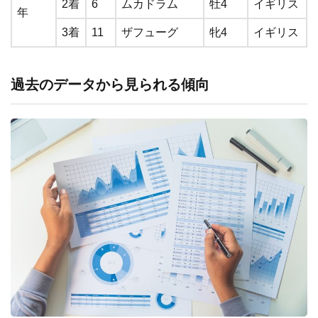
2着
6
ムカドラム
牡4
イギリス
年
3着
11
ザフューグ
牝4
イギリス
過去のデータから見られる傾向