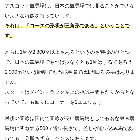
アスコット競馬場は、日本の競馬場では見ることができな
い大きな特徴を持っています。
それは、「コースの形状が三角形である」ということで
す。
さらに1周が2,800ｍ以上もあるというのも特徴のひとつ
で、日本の競馬場であれば少なくとも1周はするであろう
2,000ｍという距離でも当競馬場では1周回る必要はありま
せん。
スタートはメイントラック左上の挑戦中間あたりからとな
っていて、右回りにコーナーを2回回ります。
最後の直線は国内で直線が長い競馬場として有名な東京競
馬場に匹敵する500ｍ近い長さで、差しや追い込み馬であ
っても十分勝ち切るチャンスはあります。