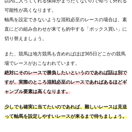
以内に入ってくれる保障がまったくないので却って外れる
可能性が高くなります。
軸馬を設定できないような混戦必至のレースの場合は、素
直にどの組み合わせが来ても的中する「ボックス買い」に
切り替えましょう。
また、競馬は地方競馬も含めればほぼ365日どこかの競馬
場でレースがおこなわれています。
絶対にそのレースで勝負したいというのであれば話は別で
すが、実際のところ混戦必至のレースであればあるほどギ
ャンブル要素は高くなります。
少しでも確実に当てたいのであれば、難しいレースは見送
って軸馬を設定しやすいレースが来るまで待ちましょう。