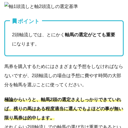
ポイント
2頭軸流しでは、とにかく
軸馬の選定がとても重要
になります。
馬券を購入するためにはさまざまな予想をしなければなら
ないですが、2頭軸流しの場合は予想に費やす時間の大部
分を軸馬を選ぶことに使ってください。
極論からいうと、軸馬2頭の選定さえしっかりできていれ
ば、残りの馬はある程度適当に選んでもよほどの事が無い
限り馬券は的中します。
それくらい2頭軸流しでの軸馬の選び方は重要であるとい