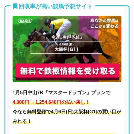
回収率が高い競馬予想サイト
1月5日中山7R「マスタードラゴン」プランで
4,800円 →1,254,640円の払い戻し！
今なら
無料登録で4月6日(日)大阪杯[G1]の買い目が
みれる！