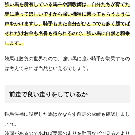
強い馬を所有している馬主や調教師は、自分たちが育てた
馬に勝ってほしいですから強い機種に乗ってもらうように
声をかけますし、騎手もまた自分がひとつでも多く勝てば
それだけお金も名誉も得られるので、強い馬に自然と騎乗
します。
競馬は勝負の世界なので、強い馬に強い騎手が騎乗するの
は考えてみれば当然といえるでしょう。
前走で良い走りをしているか
軸馬候補に設定した馬はかならず前走の成績も確認しまし
ょう。
時間があるのであれば実際の走りを動画などで見るとより