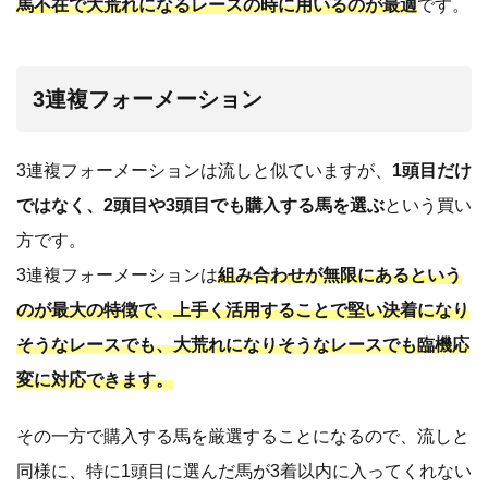
馬不在で大荒れになるレースの時に用いるのが最適
です。
3連複フォーメーション
3連複フォーメーションは流しと似ていますが、
1頭目だけ
ではなく、2頭目や3頭目でも購入する馬を選ぶ
という買い
方です。
3連複フォーメーションは
組み合わせが無限にあるという
のが最大の特徴で、上手く活用することで堅い決着になり
そうなレースでも、大荒れになりそうなレースでも臨機応
変に対応できます。
その一方で購入する馬を厳選することになるので、流しと
同様に、特に1頭目に選んだ馬が3着以内に入ってくれない