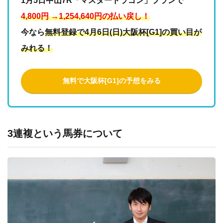
1月5日中山7R「マスタードラゴン」プランで
4,800円 →1,254,640円の払い戻し！
今なら
無料登録で4月6日(日)大阪杯[G1]の買い目が
みれる！
無料で大阪杯[G1]の予想をみる
3連複という馬券について