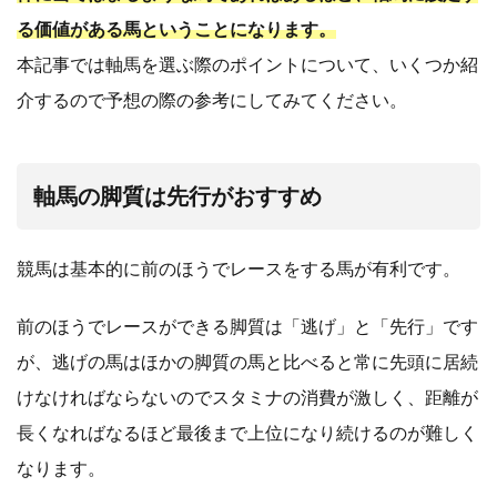
る価値がある馬ということになります。
本記事では軸馬を選ぶ際のポイントについて、いくつか紹
介するので予想の際の参考にしてみてください。
軸馬の脚質は先行がおすすめ
競馬は基本的に前のほうでレースをする馬が有利です。
前のほうでレースができる脚質は「逃げ」と「先行」です
が、逃げの馬はほかの脚質の馬と比べると常に先頭に居続
けなければならないのでスタミナの消費が激しく、距離が
長くなればなるほど最後まで上位になり続けるのが難しく
なります。