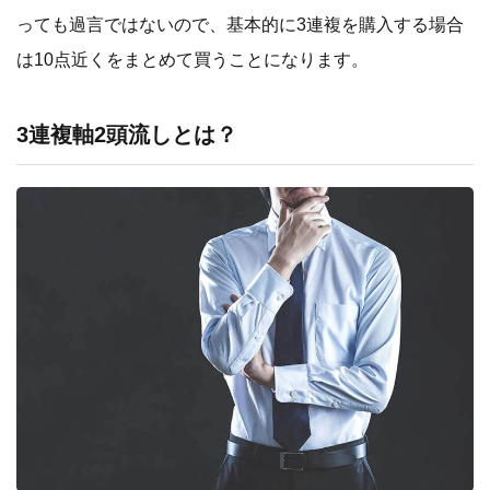
っても過言ではないので、基本的に3連複を購入する場合
は10点近くをまとめて買うことになります。
3連複軸2頭流しとは？