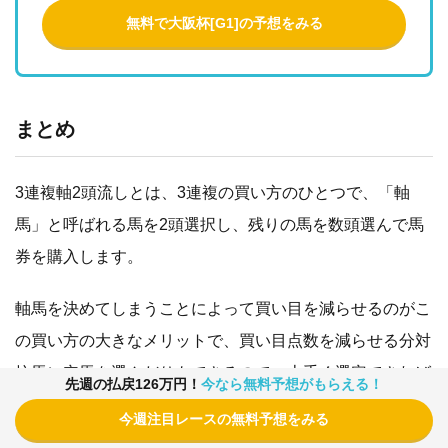
無料で大阪杯[G1]の予想をみる
まとめ
3連複軸2頭流しとは、3連複の買い方のひとつで、「軸
馬」と呼ばれる馬を2頭選択し、残りの馬を数頭選んで馬
券を購入します。
軸馬を決めてしまうことによって買い目を減らせるのがこ
の買い方の大きなメリットで、買い目点数を減らせる分対
抗馬に穴馬を選んだりもできるので、上手く選定できれば
先週の払戻126万円！
今なら無料予想がもらえる！
少ない馬券代で高額配当が期待できます。
今週注目レースの無料予想をみる