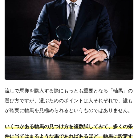
流しで馬券を購入する際にもっとも重要となる「軸馬」の
選び方ですが、選ぶためのポイントは人それぞれで、誰も
が確実に軸馬を見極められるというものではありません。
いくつかある軸馬の見つけ方を複数試してみて、多くの条
件に当てはまるような馬であればあるほど、軸馬に設定す