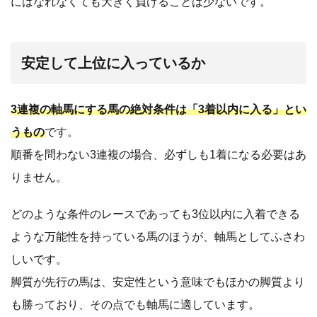
にはなれなくても大きく負けることは少ないです。
安定して上位に入っているか
3連複の軸馬にする馬の絶対条件は「3着以内に入る」とい
うもの
です。
順番を問わない3連複の場合、必ずしも1着になる必要はあ
りません。
どのような条件のレースであっても3位以内に入着できる
ような万能性を持っている馬のほうが、軸馬としてふさわ
しいです。
脚質が先行の馬は、安定性という意味でもほかの脚質より
も勝っており、その点でも軸馬に適しています。