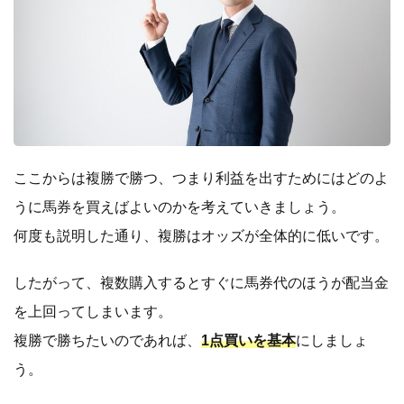
ここからは複勝で勝つ、つまり利益を出すためにはどのよ
うに馬券を買えばよいのかを考えていきましょう。
何度も説明した通り、複勝はオッズが全体的に低いです。
したがって、複数購入するとすぐに馬券代のほうが配当金
を上回ってしまいます。
複勝で勝ちたいのであれば、
1点買いを基本
にしましょ
う。