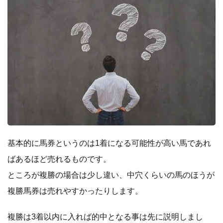
基本的に馬券というのは1着になる可能性が高い馬であれ
ばあるほど売れるものです。
ところが複勝の場合は少し違い、中穴くらいの馬のほうが
複勝馬券は売れやすかったりします。
複勝は3着以内に入れば的中となる事は先に説明しまし