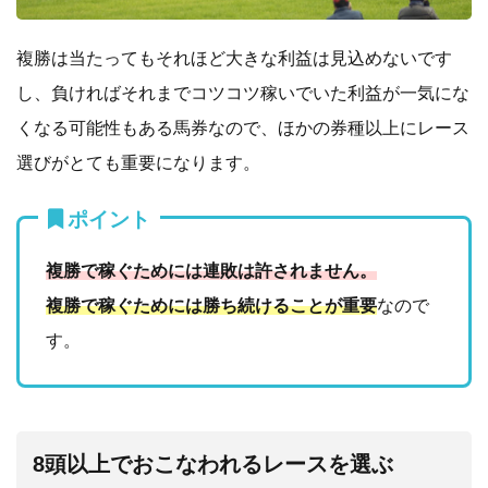
複勝は当たってもそれほど大きな利益は見込めないです
し、負ければそれまでコツコツ稼いでいた利益が一気にな
くなる可能性もある馬券なので、ほかの券種以上にレース
選びがとても重要になります。
ポイント
複勝で稼ぐためには連敗は許されません。
複勝で稼ぐためには勝ち続けることが重要
なので
す。
8頭以上でおこなわれるレースを選ぶ