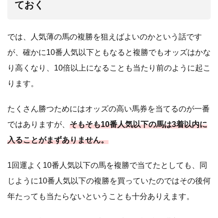
ておく
では、人気薄の馬の複勝を狙えばよいのかという話です
が、確かに10番人気以下ともなると複勝でもオッズはかな
り高くなり、10倍以上になることも当たり前のように起こ
ります。
たくさん勝つためにはオッズの高い馬券を当てるのが一番
ではありますが、
そもそも10番人気以下の馬は3着以内に
入ることがまずありません。
1回運よく10番人気以下の馬を複勝で当てたとしても、同
じように10番人気以下の複勝を買っていたのではその後何
年たっても当たらないということも十分ありえます。