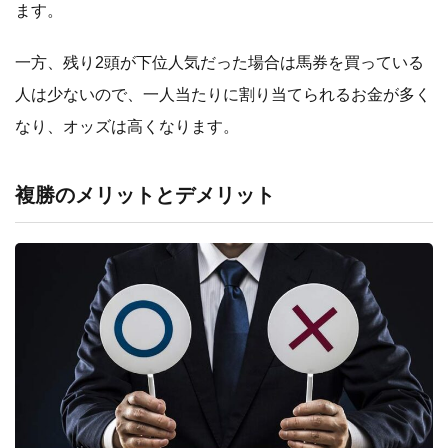
ます。
一方、残り2頭が下位人気だった場合は馬券を買っている
人は少ないので、一人当たりに割り当てられるお金が多く
なり、オッズは高くなります。
複勝のメリットとデメリット