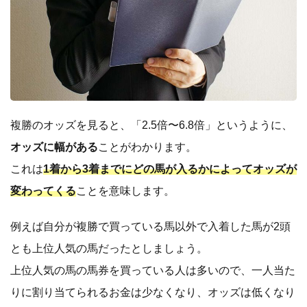
複勝のオッズを見ると、「2.5倍〜6.8倍」というように、
オッズに幅がある
ことがわかります。
これは
1着から3着までにどの馬が入るかによってオッズが
変わってくる
ことを意味します。
例えば自分が複勝で買っている馬以外で入着した馬が2頭
とも上位人気の馬だったとしましょう。
上位人気の馬の馬券を買っている人は多いので、一人当た
りに割り当てられるお金は少なくなり、オッズは低くなり