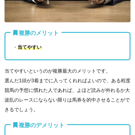
複勝のメリット
・
当てやすい
当てやすいというのが複勝最大のメリットです。
選んだ1頭が3着までに入ってくれればよいので、ある程度
競馬の予想に慣れた人であれば、よほど読みが外れるか大
波乱のレースにならない限りは馬券を的中させることがで
きるでしょう。
複勝のデメリット