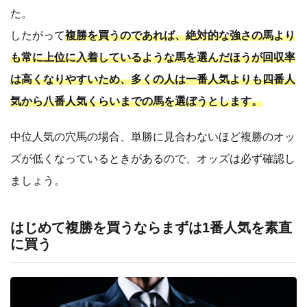
た。
したがって
複勝を買うのであれば、絶対的な強さの馬より
も常に上位に入着しているような馬を選んだほうが回収率
は高くなりやすいため、多くの人は一番人気よりも四番人
気から八番人気くらいまでの馬を選ぼうとします。
中位人気の穴馬の場合、単勝に見合わないほど複勝のオッ
ズが低くなっているときがあるので、オッズは必ず確認し
ましょう。
はじめて複勝を買うならまずは1番人気を素直
に買う