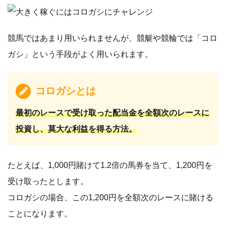
競馬ではあまり用いられませんが、競艇や競輪では「コロ
ガシ」という手段がよく用いられます。
コロガシとは
最初のレースで受け取った配当金を全額次のレースに
投資し、莫大な利益を得る方法。
たとえば、1,000円賭けて1.2倍の馬券を当て、1,200円を
受け取ったとします。
コロガシの場合、この1,200円を全額次のレースに賭ける
ことになります。