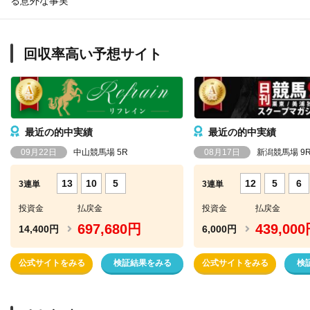
回収率高い予想サイト
最近の的中実績
最近の的中実績
09月22日
中山競馬場 5R
08月17日
新潟競馬場 9
13
10
5
12
5
6
3連単
3連単
投資金
払戻金
投資金
払戻金
697,680円
439,00
14,400円
6,000円
公式サイトをみる
検証結果をみる
公式サイトをみる
検