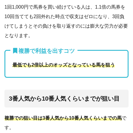
1回1,000円で馬券を買い続けている人は、1.1倍の馬券を
10回当てても2回外れた時点で収支はゼロになり、3回負
けてしまうとその負けを取り返すのには膨大な労力が必要
となります。
複勝で利益を出すコツ
最低でも2倍以上のオッズとなっている馬を狙う
3番人気から10番人気くらいまでが狙い目
複勝での狙い目は3番人気から10番人気くらいまでの馬
で
す。