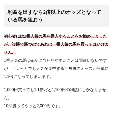
利益を出すなら2倍以上のオッズとなって
いる馬を狙おう
初心者には1番人気の馬を購入することをお勧めしました
が、複勝で勝つのであれば一番人気の馬を買ってはいけま
せん。
1番人気の馬は確かに当たりやすいことは間違いないです
が、ちょっとでも人気が集中すると複勝のオッズが簡単に
1.1倍になってしまいます。
1,000円買っても1.1倍だと1,100円の利益にしかなりませ
ん。
10回勝ってやっと2,000円です。