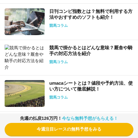
日刊コンピ指数とは？無料で利用する方
法やおすすめのソフトも紹介！
競馬コラム
競馬で掛かるとはどんな意味？厩舎や騎
手の対応方法を紹介
競馬コラム
umacaシートとは？値段や予約方法、使
い方について徹底解説！
競馬コラム
先週の払戻126万円！
今なら無料予想がもらえる！
回収率高い予想サイト
今週注目レースの無料予想をみる