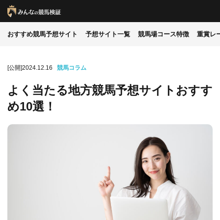
おすすめ競馬予想サイト
予想サイト一覧
競馬場コース特徴
重賞レ
[公開]2024.12.16
競馬コラム
よく当たる地方競馬予想サイトおすす
め10選！