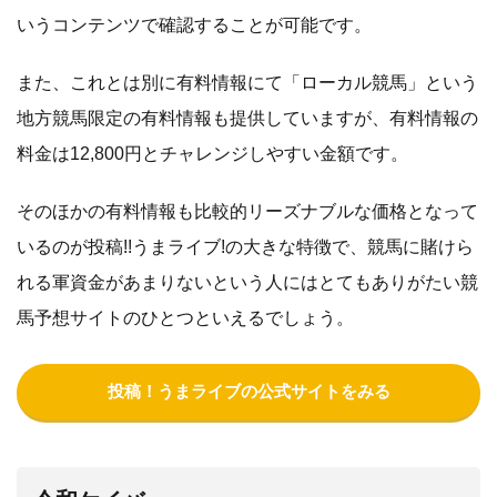
いうコンテンツで確認することが可能です。
また、これとは別に有料情報にて「ローカル競馬」という
地方競馬限定の有料情報も提供していますが、有料情報の
料金は12,800円とチャレンジしやすい金額です。
そのほかの有料情報も比較的リーズナブルな価格となって
いるのが投稿!!うまライブ!の大きな特徴で、競馬に賭けら
れる軍資金があまりないという人にはとてもありがたい競
馬予想サイトのひとつといえるでしょう。
投稿！うまライブの公式サイトをみる