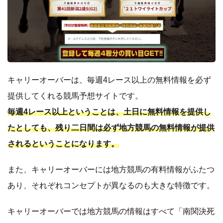
キャリーオーバーは、毎週4レース以上の無料情報を必ず
提供してくれる競馬予想サイトです。
毎週4レース以上ということは、土日に無料情報を提供し
たとしても、残り二日間は必ず地方競馬の無料情報が提供
されるということになります。
また、キャリーオーバーには地方競馬の有料情報がふたつ
あり、それぞれコンセプトが異なるのも大きな特徴です。
キャリーオーバーでは地方競馬の情報はすべて「南関決死