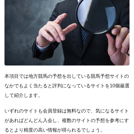
本項目では地方競馬の予想を出している競馬予想サイトの
なかでもよく当たると評判になっているサイトを10個厳選
して紹介します。
いずれのサイトも会員登録は無料なので、気になるサイト
があればどんどん入会し、複数のサイトの予想を参考にす
るとより精度の高い情報が得られるでしょう。