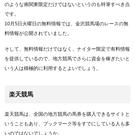
のような南関東限定だけではないというのも特筆すべき点
です。
10月5日火曜日の無料情報では、金沢競馬場のレースの無
料情報が公開されていました。
そして、無料情報だけではなく、ナイター限定で有料情報
を提供しているので、地方競馬でさらに資金を稼ぎたいと
いう人は積極的に利用するとよいでしょう。
楽天競馬
楽天競馬は、全国の地方競馬の馬券を購入できるサイトと
いうこともあり、ブックマーク等をすでにしている人も多
いのではないでしょうか。