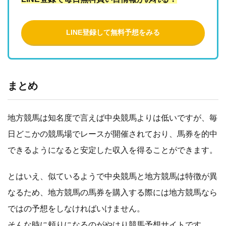
LINE登録して無料予想をみる
まとめ
地方競馬は知名度で言えば中央競馬よりは低いですが、毎
日どこかの競馬場でレースが開催されており、馬券を的中
できるようになると安定した収入を得ることができます。
とはいえ、似ているようで中央競馬と地方競馬は特徴が異
なるため、地方競馬の馬券を購入する際には地方競馬なら
ではの予想をしなければいけません。
そんな時に頼りになるのがやはり競馬予想サイトです。