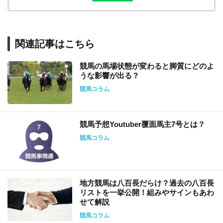
関連記事はこちら
競馬の馬場状態が変わると脚質にどのよ
うな影響が出る？
競馬コラム
競馬予想Youtuber覆面馬主7号とは？
競馬コラム
地方競馬は八百長だらけ？過去の八百長
リストを一挙公開！組みやサインもあわ
せて解説
競馬コラム