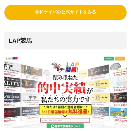
令和ケイバの公式サイトをみる
LAP競馬