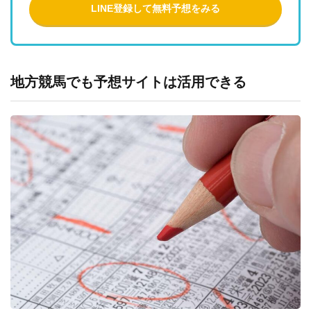
LINE登録して無料予想をみる
地方競馬でも予想サイトは活用できる