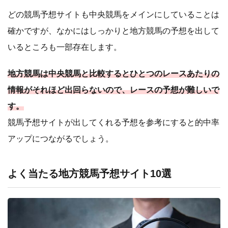
どの競馬予想サイトも中央競馬をメインにしていることは
確かですが、なかにはしっかりと地方競馬の予想を出して
いるところも一部存在します。
地方競馬は中央競馬と比較するとひとつのレースあたりの
情報がそれほど出回らないので、レースの予想が難しいで
す。
競馬予想サイトが出してくれる予想を参考にすると的中率
アップにつながるでしょう。
よく当たる地方競馬予想サイト10選