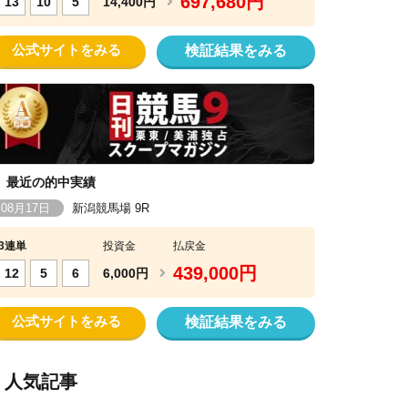
697,680円
13
10
5
14,400円
公式サイトをみる
検証結果をみる
最近の的中実績
08月17日
新潟競馬場 9R
3連単
投資金
払戻金
439,000円
12
5
6
6,000円
公式サイトをみる
検証結果をみる
人気記事