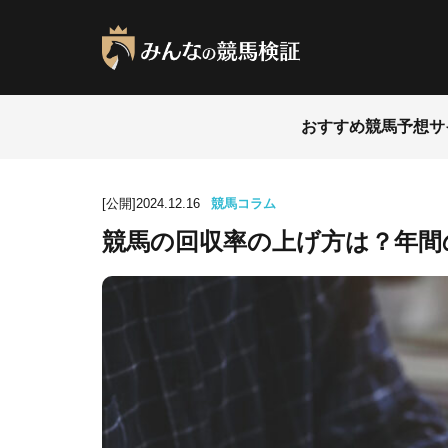
おすすめ競馬予想サ
[公開]2024.12.16
競馬コラム
競馬の回収率の上げ方は？年間