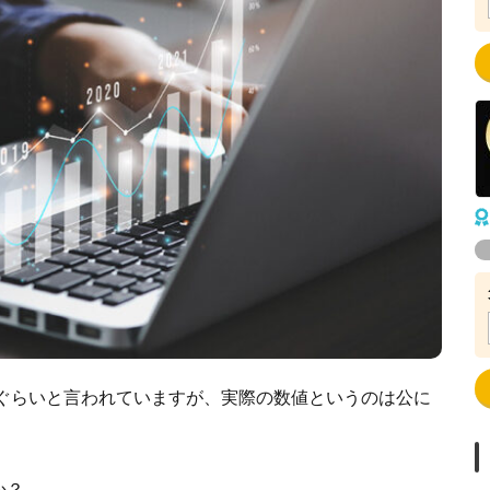
％ぐらいと言われていますが、実際の数値というのは公に
か？