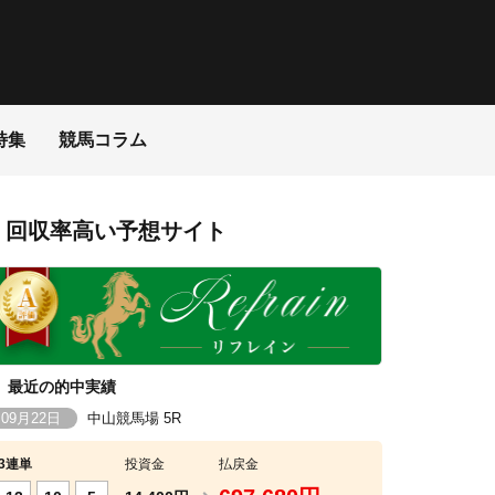
特集
競馬コラム
回収率高い予想サイト
最近の的中実績
09月22日
中山競馬場 5R
3連単
投資金
払戻金