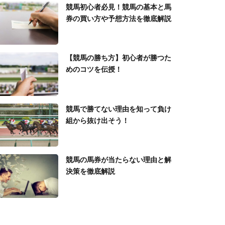
競馬初心者必見！競馬の基本と馬
券の買い方や予想方法を徹底解説
【競馬の勝ち方】初心者が勝つた
めのコツを伝授！
競馬で勝てない理由を知って負け
組から抜け出そう！
競馬の馬券が当たらない理由と解
決策を徹底解説