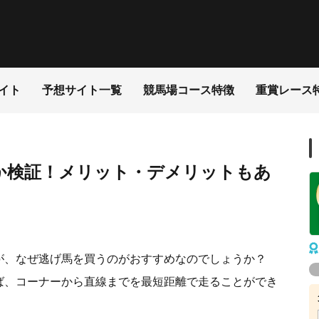
イト
予想サイト一覧
競馬場コース特徴
重賞レース
か検証！メリット・デメリットもあ
が、なぜ逃げ馬を買うのがおすすめなのでしょうか？
ば、コーナーから直線までを最短距離で走ることができ