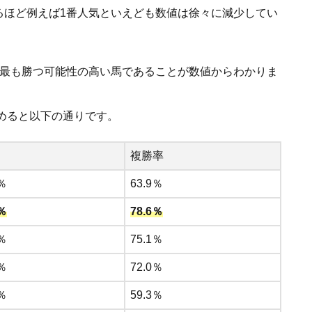
るほど例えば1番人気といえども数値は徐々に減少してい
に最も勝つ可能性の高い馬であることが数値からわかりま
とめると以下の通りです。
複勝率
0％
63.9％
7％
78.6％
6％
75.1％
2％
72.0％
2％
59.3％