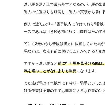
逃げ馬を選ぶ上で最も基本となるのが、馬の出
過去の位置取りを確認し、過去の実績から前に
例えば近3走が1～3番手以内に付けており5着
ースであれば引き続き前に行く可能性は極めて
逆に近3走のうち普段は後方に位置していた馬
馬などは、次走も前に付けることができる可能
ですから逃げ馬など
前に行く馬を見分ける際は
馬を選ぶことがなによりも重要
になります。
また逃げ馬はそれ以外にも枠順・騎手といった
ける作業は予想の中でも非常に大変な作業の1つ