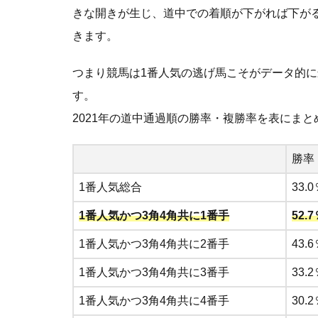
きな開きが生じ、道中での着順が下がれば下が
きます。
つまり競馬は1番人気の逃げ馬こそがデータ的
す。
2021年の道中通過順の勝率・複勝率を表にま
勝率
1番人気総合
33.
1番人気かつ3角4角共に1番手
52.
1番人気かつ3角4角共に2番手
43.
1番人気かつ3角4角共に3番手
33.
1番人気かつ3角4角共に4番手
30.