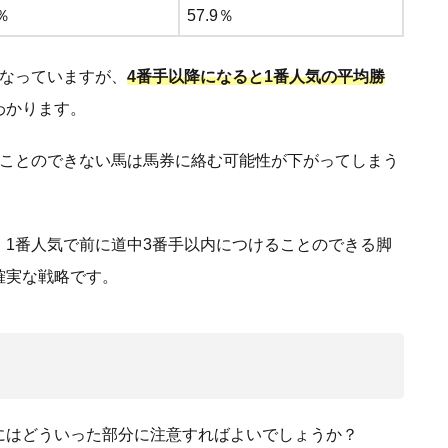
6％
57.9％
となっていますが、
4番手以降になると1番人気の平均勝
わかります。
ることのできない馬は馬券に絡む可能性が下がってしまう
1番人気で前に道中3番手以内につけることのできる脚
確実な戦略です。
にはどういった部分に注意すればよいでしょうか？