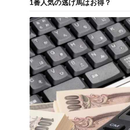
1番人気の逃げ馬はお得？