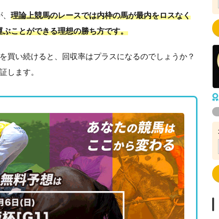
が、
理論上競馬のレースでは内枠の馬が最内をロスなく
運ぶことができる理想の勝ち方です。
気を買い続けると、回収率はプラスになるのでしょうか？
検証します。