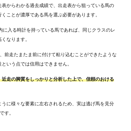
走表からわかる過去成績で、出走表から狙っている馬の
行くことが濃厚である馬を選ぶ必要があります。
以内に入る時計を持っている馬であれば、同じクラスのレ
高くなります。
が、前走たまたま前に付けて粘り込むことができたような
性という点では信用はできません。
、近走の脚質をしっかりと分析した上で、信頼のおける
ように様々な要素に左右されるため、実は逃げ馬を見分
です。