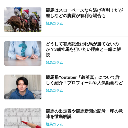
競馬はスローペースなら逃げ有利！だが
差しなどの脚質が有利な場合も
競馬コラム
どうして有馬記念は牝馬が勝てないの
か？3歳牡馬を狙いたい理由と一緒に解
説
競馬コラム
競馬系Youtuber「義英真」について詳
しく紹介！プロフィールや人気動画など
競馬コラム
競馬の出走表や競馬新聞の記号・印の意
味を徹底解説
競馬コラム