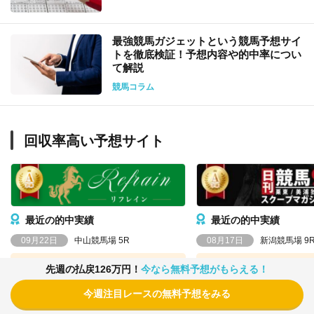
最強競馬ガジェットという競馬予想サイ
トを徹底検証！予想内容や的中率につい
て解説
競馬コラム
回収率高い予想サイト
最近の的中実績
最近の的中実績
09月22日
中山競馬場 5R
08月17日
新潟競馬場 9
先週の払戻126万円！
今なら無料予想がもらえる！
13
10
5
12
5
6
3連単
3連単
今週注目レースの無料予想をみる
投資金
払戻金
投資金
払戻金