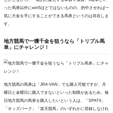
った馬券以外にwin5ほどではないものの、的中させれば一
気に大金を手にすることができる馬券というのは存在しま
す。
地方競馬で一獲千金を狙うなら「トリプル馬
単」にチャレンジ！
地方競馬の馬券は「JRA-VAN」でも購入可能ですが、月
曜日と金曜日に購入できないといった制限があるため、毎
日地方競馬の馬券を購入したいという人は、「SPAT4」
「オッズパーク」「楽天競馬」のいずれかに登録しなけれ