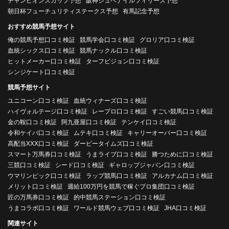
チャンピオンズカップ予想
阪神ジュベナイルフィリーズ予想
朝日杯フューチュリティステークス予想
有馬記念予想
おすすめ競馬予想サイト
俺の競馬予想口コミ検証
競馬学会口コミ検証
グロリア口コミ検証
血統シックス口コミ検証
競馬ナックル口コミ検証
ヒットメーカー口コミ検証
ターフビジョン口コミ検証
シンジケート口コミ検証
競馬予想サイト
ユニコーン口コミ検証
血統ウィナーズ口コミ検証
ハイヴォルテージ口コミ検証
レープロ口コミ検証
すごい競馬口コミ検証
金の鞍口コミ検証
阿九亜屋口コミ検証
テンケイ口コミ検証
令和ケイバ口コミ検証
ムテキ口コミ検証
キャリーオーバー口コミ検証
高配当XXX口コミ検証
ダービータイムズ口コミ検証
スマート万馬券口コミ検証
うまライブ口コミ検証
勝つために口コミ検証
三競口コミ検証
シード口コミ検証
ギャロップジャパン口コミ検証
ウマリンピック口コミ検証
ラップ競馬口コミ検証
アルカナム口コミ検証
メリット口コミ検証
週給100万円を競馬で稼ぐプロ集団口コミ検証
匠の万馬券口コミ検証
的中競馬ステーション口コミ検証
うまコラボ口コミ検証
ワールド競馬ウェブ口コミ検証
JHA口コミ検証
関連サイト