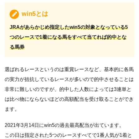
win5とは
JRAがあらかじめ指定したwin5の対象となっている5
つのレースで1着になる馬をすべて当てれば的中とな
る馬券
選ばれるレースというのは重賞レースなど、基本的に各馬
の実力が拮抗しているレースが多いので的中させることは
非常に難しいのですが、的中した人数によっては3連単と
は比べ物にならないほどの高額配当を受け取ることができ
ます。
2021年3月14日にwin5の過去最高配当が出ています。
この日は指定された5つのレースすべてで1番人気が1着と