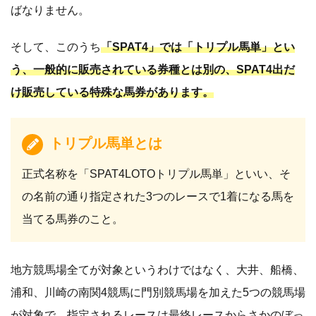
ばなりません。
そして、このうち
「SPAT4」では「トリプル馬単」とい
う、一般的に販売されている券種とは別の、SPAT4出だ
け販売している特殊な馬券があります。
トリプル馬単とは
正式名称を「SPAT4LOTOトリプル馬単」といい、そ
の名前の通り指定された3つのレースで1着になる馬を
当てる馬券のこと。
地方競馬場全てが対象というわけではなく、大井、船橋、
浦和、川崎の南関4競馬に門別競馬場を加えた5つの競馬場
が対象で、指定されるレースは最終レースからさかのぼっ