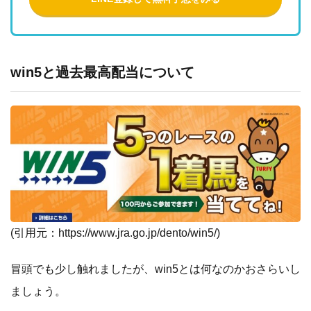
win5と過去最高配当について
(引用元：
https://www.jra.go.jp/dento/win5/
)
冒頭でも少し触れましたが、win5とは何なのかおさらいし
ましょう。