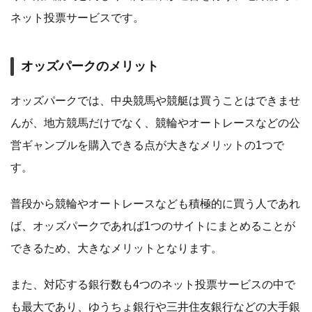
ネット投票サービスです。
オッズパークのメリット
オッズパークでは、中央競馬や競艇は買うことはできませ
んが、地方競馬だけでなく、競輪やオートレースなどの公
営ギャンブルを購入できる点が大きなメリットの1つで
す。
普段から競輪やオートレースなども積極的に買う人であれ
ば、オッズパークであれば1つのサイトにまとめることが
できるため、大きなメリットとなります。
また、対応する銀行数も4つのネット投票サービスの中で
も最大であり、ゆうちょ銀行や三井住友銀行などの大手銀