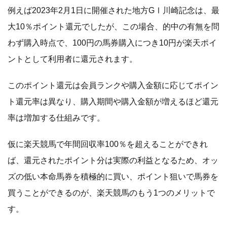
例えば2023年2月1日に開催された地方GⅠ川崎記念は、最
大10％ポイント還元でしたが、この場合、的中の有無を問
わず購入時点で、100円の馬券購入につき10円が楽天ポイ
ントとして利用者に還元されます。
このポイント還元は会員ランクや購入金額に応じてポイン
ト還元率は異なり、購入期間や購入金額が増えるほど還元
率は増加する仕組みです。
仮に楽天競馬で年間回収率100％を超えることができれ
ば、還元されたポイント分は実際の利益となるため、オッ
ズの低い本命馬券を積極的に買い、ポイント狙いで馬券を
買うことができるのが、楽天競馬のもう1つのメリットで
す。