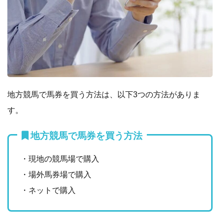
地方競馬で馬券を買う方法は、以下3つの方法がありま
す。
地方競馬で馬券を買う方法
・現地の競馬場で購入
・場外馬券場で購入
・ネットで購入