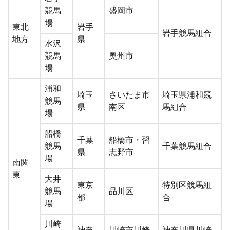
競馬
盛岡市
場
東北
岩手
岩手競馬組合
地方
県
水沢
競馬
奥州市
場
浦和
埼玉
さいたま市
埼玉県浦和競
競馬
県
南区
馬組合
場
船橋
千葉
船橋市・習
競馬
千葉競馬組合
県
志野市
場
南関
東
大井
東京
特別区競馬組
競馬
品川区
都
合
場
川崎