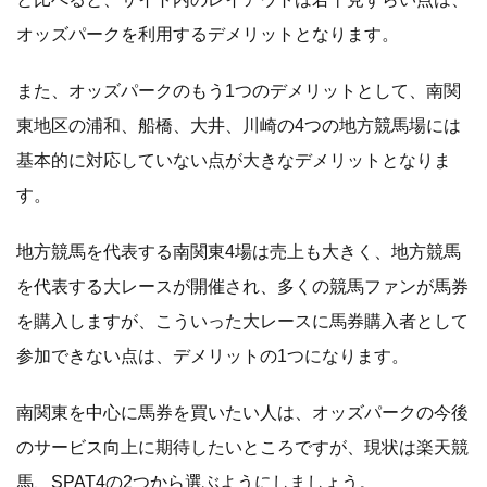
オッズパークを利用するデメリットとなります。
また、オッズパークのもう1つのデメリットとして、南関
東地区の浦和、船橋、大井、川崎の4つの地方競馬場には
基本的に対応していない点が大きなデメリットとなりま
す。
地方競馬を代表する南関東4場は売上も大きく、地方競馬
を代表する大レースが開催され、多くの競馬ファンが馬券
を購入しますが、こういった大レースに馬券購入者として
参加できない点は、デメリットの1つになります。
南関東を中心に馬券を買いたい人は、オッズパークの今後
のサービス向上に期待したいところですが、現状は楽天競
馬、SPAT4の2つから選ぶようにしましょう。