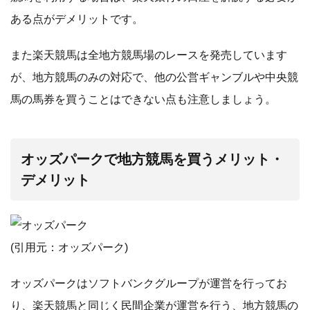
ある点がデメリットです。
また楽天競馬は全地方競馬場のレースを発売しています
が、地方競馬のみの対応で、他の公営ギャンブルや中央競
馬の馬券を買うことはできない点も注意しましょう。
オッズパークで地方競馬を買うメリット・
デメリット
(引用元：
オッズパーク
)
オッズパークはソフトバンクグループが運営を行ってお
り、楽天競馬と同じく民間企業が運営を行う、地方競馬の