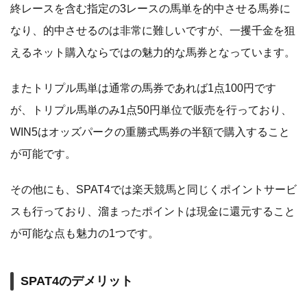
終レースを含む指定の3レースの馬単を的中させる馬券に
なり、的中させるのは非常に難しいですが、一攫千金を狙
えるネット購入ならではの魅力的な馬券となっています。
またトリプル馬単は通常の馬券であれば1点100円です
が、トリプル馬単のみ1点50円単位で販売を行っており、
WIN5はオッズパークの重勝式馬券の半額で購入すること
が可能です。
その他にも、SPAT4では楽天競馬と同じくポイントサービ
スも行っており、溜まったポイントは現金に還元すること
が可能な点も魅力の1つです。
SPAT4のデメリット