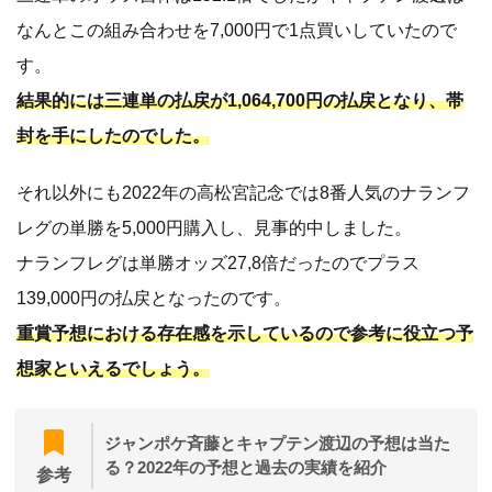
なんとこの組み合わせを7,000円で1点買いしていたので
す。
結果的には三連単の払戻が1,064,700円の払戻となり、帯
封を手にしたのでした。
それ以外にも2022年の高松宮記念では8番人気のナランフ
レグの単勝を5,000円購入し、見事的中しました。
ナランフレグは単勝オッズ27,8倍だったのでプラス
139,000円の払戻となったのです。
重賞予想における存在感を示しているので参考に役立つ予
想家といえるでしょう。
ジャンポケ斉藤とキャプテン渡辺の予想は当た
る？2022年の予想と過去の実績を紹介
参考