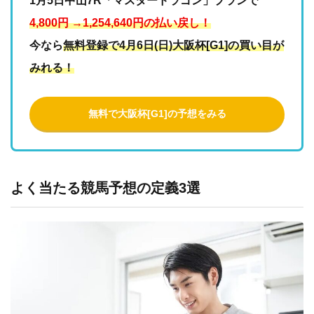
1月5日中山7R「マスタードラゴン」プランで
4,800円 →1,254,640円の払い戻し！
今なら
無料登録で4月6日(日)大阪杯[G1]の買い目が
みれる！
無料で大阪杯[G1]の予想をみる
よく当たる競馬予想の定義3選