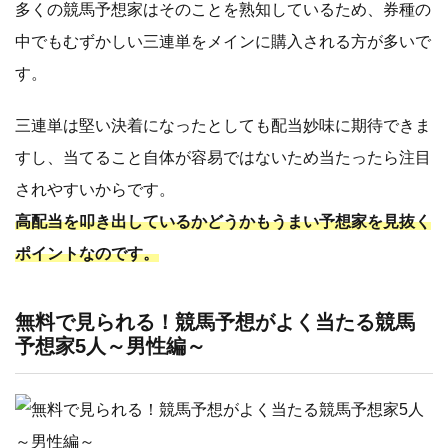
多くの競馬予想家はそのことを熟知しているため、券種の
中でもむずかしい三連単をメインに購入される方が多いで
す。
三連単は堅い決着になったとしても配当妙味に期待できま
すし、当てること自体が容易ではないため当たったら注目
されやすいからです。
高配当を叩き出しているかどうかもうまい予想家を見抜く
ポイントなのです。
無料で見られる！競馬予想がよく当たる競馬
予想家5人～男性編～