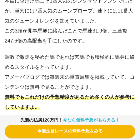
本命に挙げた馬こそ1番人気のシングザットソングでした
が、単穴には7番人気のムーンプローブ、連下には11番人
気のジューンオレンジを加えていました。
この3頭が見事馬券に絡んだことで馬連31.9倍、三連複
247.6倍の高配当を手にしたのです。
調教で激走を秘めた馬であれば穴馬でも積極的に馬券に絡
めるスタイルをとっています。
アメーバブログでは毎週末の重賞展望を掲載していて、コ
ンテンツは無料で見ることができます。
無料でもこれだけの予想精度があるため多くの人が参考に
していますよ。
先週の払戻126万円！
今なら無料予想がもらえる！
今週注目レースの無料予想をみる
馬券主婦マリ