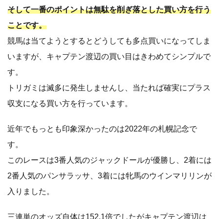
そして一番のポイントは無駄を削ぎ落とした買い方を行う
ことです。
競馬は当てようとするとどうしても多点買いになってしま
いますが、キャプテン渡辺の買い目はきわめてシンプルで
す。
トリガミは滅多に発生しませんし、当たれば確実にプラス
収支になる買い方を行っています。
近年でもっとも印象深かったのは2022年の札幌記念で
す。
このレースは3番人気のジャックドールが優勝し、2着には
2番人気のパンサラッサ、3着には牝馬のウインマリリンが
入りました。
三連単のオッズ自体は152.1倍でしたがキャプテン渡辺は