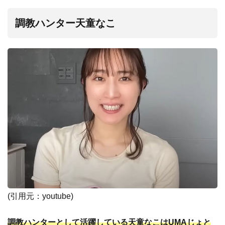
調教ハンター天童なこ
(引用元：
youtube
)
調教ハンターとして活躍している天童なこはUMAじょと