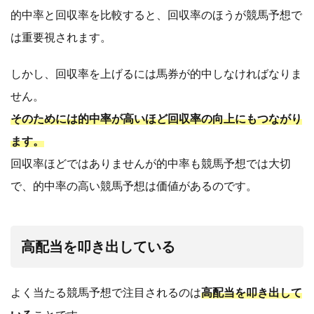
的中率と回収率を比較すると、回収率のほうが競馬予想で
は重要視されます。
しかし、回収率を上げるには馬券が的中しなければなりま
せん。
そのためには的中率が高いほど回収率の向上にもつながり
ます。
回収率ほどではありませんが的中率も競馬予想では大切
で、的中率の高い競馬予想は価値があるのです。
高配当を叩き出している
よく当たる競馬予想で注目されるのは
高配当を叩き出して