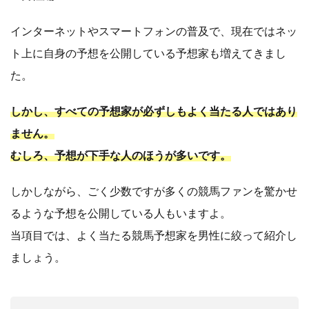
インターネットやスマートフォンの普及で、現在ではネッ
ト上に自身の予想を公開している予想家も増えてきまし
た。
しかし、すべての予想家が必ずしもよく当たる人ではあり
ません。
むしろ、予想が下手な人のほうが多いです。
しかしながら、ごく少数ですが多くの競馬ファンを驚かせ
るような予想を公開している人もいますよ。
当項目では、よく当たる競馬予想家を男性に絞って紹介し
ましょう。