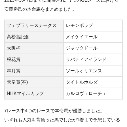
2023年5月7日までに開催された7つのG1レースにおける
安藤勝己の本命馬をまとめました。
フェブラリーステークス
レモンポップ
高松宮記念
メイケイエール
大阪杯
ジャックドール
桜花賞
リバティアイランド
皐月賞
ソールオリエンス
天皇賞(春)
タイトルホルダー
NHKマイルカップ
カルロヴェローチェ
7レース中4つのレースで本命馬が優勝しました。
いずれも人気を背負った馬でしたが1着まで予想している