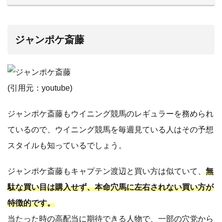
ジャンポケ斎藤
(引用元：
youtube
)
ジャンポケ斎藤もウイニング競馬のレギュラーを務められ
ているので、ウイニング競馬を毎週見ている人はその予想
スタイルも知っているでしょう。
ジャンポケ斎藤もキャプテン渡辺と買い方は似ていて、
無
駄な買い目は購入せず、本命穴馬に左右されない買い方が
特徴的です。
当たった時の高配当に期待できる人物で、一部の穴党から