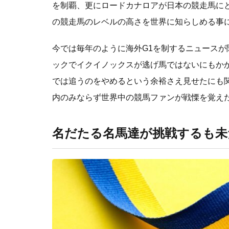
を制覇、更にロードカナロアが日本の競走馬に
の競走馬のレベルの高さを世界に知らしめる事
今では毎年のように海外G1を制するニュース
ックでイクイノックスが逃げ馬ではないにもか
では追うのをやめるという余裕さえ見せたにも
内のみならず世界中の競馬ファンが戦慄を覚え
名だたる名馬達が挑戦するも未