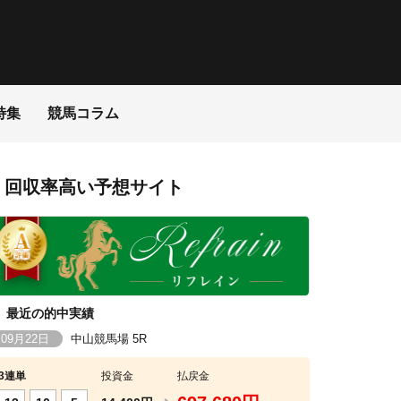
特集
競馬コラム
回収率高い予想サイト
最近の的中実績
09月22日
中山競馬場 5R
3連単
投資金
払戻金