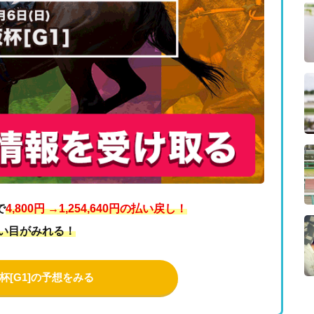
で
4,800円 →1,254,640円の払い戻し！
買い目がみれる！
杯[G1]の予想をみる