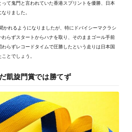
とって鬼門と言われていた香港スプリントを優勝、日本
になりました。
が聞かれるようになりましたが、特にドバイシーマクラシ
かわらずスタートからハナを取り、そのままゴール手前
関わらずレコードタイムで圧勝したという走りは日本国
たことでしょう。
だ凱旋門賞では勝てず