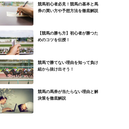
競馬初心者必見！競馬の基本と馬
券の買い方や予想方法を徹底解説
【競馬の勝ち方】初心者が勝つた
めのコツを伝授！
競馬で勝てない理由を知って負け
組から抜け出そう！
競馬の馬券が当たらない理由と解
決策を徹底解説