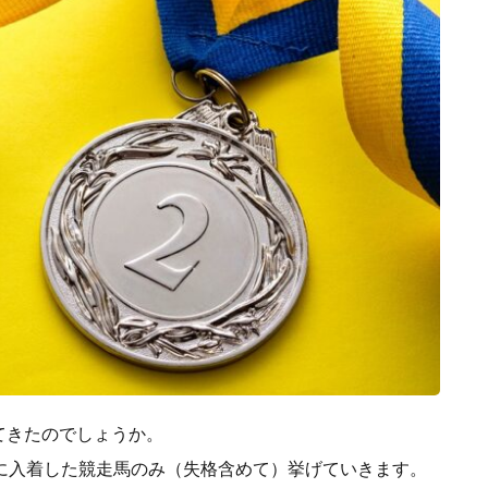
てきたのでしょうか。
に入着した競走馬のみ（失格含めて）挙げていきます。