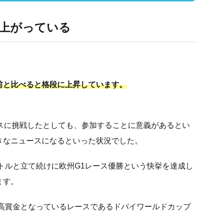
上がっている
前と比べると格段に上昇しています。
スに挑戦したとしても、参加することに意義があるとい
きなニュースになるといった状況でした。
ャトルと立て続けに欧州G1レース優勝という快挙を達成し
ます。
最高賞金となっているレースであるドバイワールドカップ