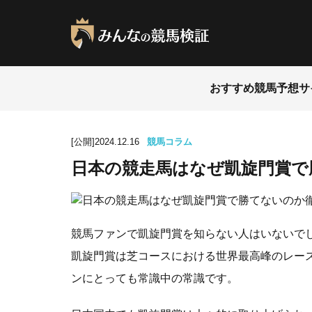
おすすめ競馬予想サ
[公開]2024.12.16
競馬コラム
日本の競走馬はなぜ凱旋門賞で
競馬ファンで凱旋門賞を知らない人はいないで
凱旋門賞は芝コースにおける世界最高峰のレー
ンにとっても常識中の常識です。