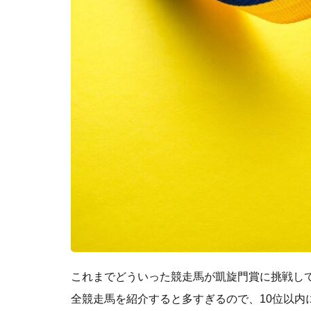
これまでどういった競走馬が凱旋門賞に挑戦し
全競走馬を紹介すると多すぎるので、10位以内