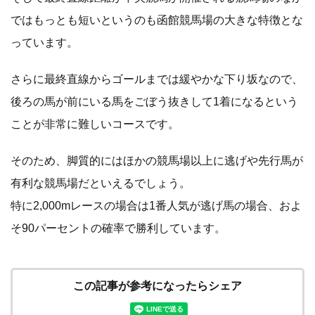
ではもっとも短いというのも函館競馬場の大きな特徴とな
っています。
さらに最終直線からゴールまでは緩やかな下り坂なので、
後ろの馬が前にいる馬をごぼう抜きして1着になるという
ことが非常に難しいコースです。
そのため、脚質的にはほかの競馬場以上に逃げや先行馬が
有利な競馬場だといえるでしょう。
特に2,000mレースの場合は1番人気が逃げ馬の場合、およ
そ90パーセントの確率で勝利しています。
この記事が参考になったらシェア