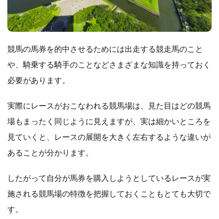
競馬の馬券を的中させるためには出走する競走馬のこと
や、騎乗する騎手のことなどさまざまな知識を持っておく
必要があります。
実際にレースがおこなわれる競馬場は、見た目はどの競馬
場もまったく同じように見えますが、実は細かいところを
見ていくと、レースの展開を大きく左右するような違いが
あることが分かります。
したがって自分が馬券を購入しようとしているレースが実
施される競馬場の特徴を把握しておくこともとても大切で
す。