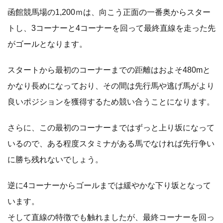
函館競馬場の1,200ｍは、向こう正面の一番奥からスター
トし、3コーナーと4コーナーを回って最終直線を走った先
がゴールとなります。
スタートから最初のコーナーまでの距離はおよそ480mと
かなり長めになっており、その間は先行馬や逃げ馬がより
良いポジションを獲得するため競い合うことになります。
さらに、この最初のコーナーまではずっと上り坂になって
いるので、ある程度スタミナがある馬でなければ先行争い
に勝ち残れないでしょう。
逆に4コーナーからゴールまでは緩やかな下り坂となって
います。
そして直線の特徴でも触れましたが、最終コーナーを回っ