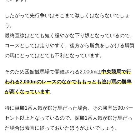
したがって先行争いはそこまで激しくはならないでしょ
う。
最終直線はとても短く緩やかな下り坂となっているので、
コースとしては走りやすく、後方から勝負をしかける脚質
の馬にとってはとても不利となっています。
そのため函館競馬場で開催される2,000mは
中央競馬で行
われる2,000mのレースのなかでももっとも逃げ馬の勝率
が高くなっています
。
特に単勝1番人気が逃げ馬だった場合、その勝率は90パー
セント以上となっているので、探勝1番人気が逃げ馬だっ
た場合は素直に従っておいたほうがよいでしょう。