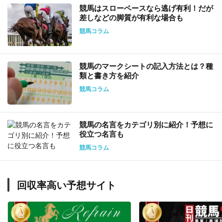
競馬はスローペースなら逃げ有利！だが
差しなどの脚質が有利な場合も
競馬コラム
競馬のマークシートの記入方法とは？種
類と書き方を紹介
競馬コラム
競馬の名言をカテゴリ別に紹介！予想に
役立つ名言も
競馬コラム
回収率高い予想サイト