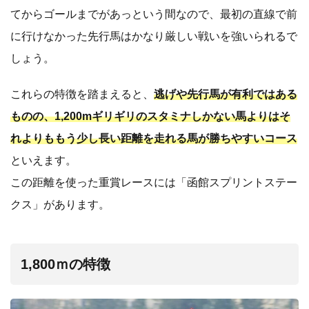
てからゴールまでがあっという間なので、最初の直線で前
に行けなかった先行馬はかなり厳しい戦いを強いられるで
しょう。
これらの特徴を踏まえると、
逃げや先行馬が有利ではある
ものの、1,200mギリギリのスタミナしかない馬よりはそ
れよりももう少し長い距離を走れる馬が勝ちやすいコース
といえます。
この距離を使った重賞レースには「函館スプリントステー
クス」があります。
1,800ｍの特徴