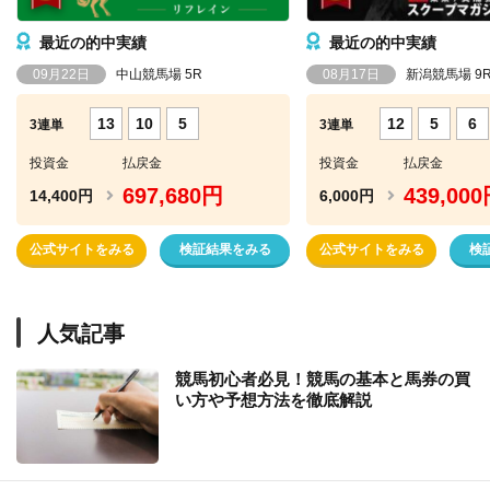
最近の的中実績
最近の的中実績
09月22日
中山競馬場 5R
08月17日
新潟競馬場 9
13
10
5
12
5
6
3連単
3連単
投資金
払戻金
投資金
払戻金
697,680円
439,00
14,400円
6,000円
公式サイトをみる
検証結果をみる
公式サイトをみる
検
人気記事
競馬初心者必見！競馬の基本と馬券の買
い方や予想方法を徹底解説