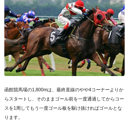
函館競馬場の1,800mは、最終直線のやや4コーナーよりか
らスタートし、そのままゴール前を一度通過してからコー
スを1周してもう一度ゴール板を駆け抜ければゴールとな
ります。