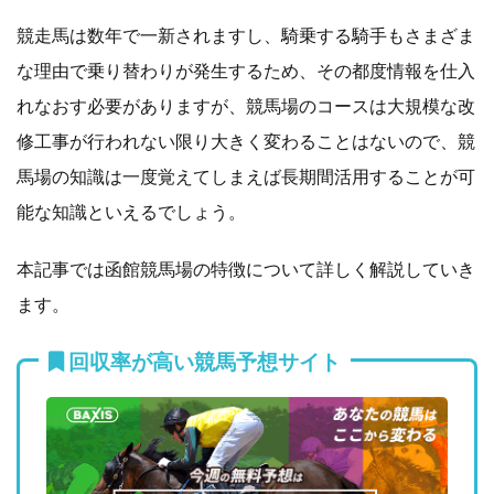
競走馬は数年で一新されますし、騎乗する騎手もさまざま
な理由で乗り替わりが発生するため、その都度情報を仕入
れなおす必要がありますが、競馬場のコースは大規模な改
修工事が行われない限り大きく変わることはないので、競
馬場の知識は一度覚えてしまえば長期間活用することが可
能な知識といえるでしょう。
本記事では函館競馬場の特徴について詳しく解説していき
ます。
回収率が高い競馬予想サイト