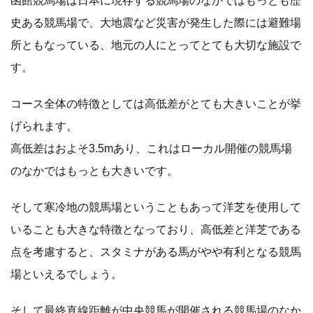
函館競馬場は日本に現存する競馬場のなかではもっとも歴
史ある競馬場で、大地震など災害が発生した際には避難場
所ともなっている、地元の人にとってとても大切な施設で
す。
コース全体の特徴としては高低差がとても大きいことが挙
げられます。
高低差はおよそ3.5mあり、これはローカル開催の競馬場
のなかではもっとも大きいです。
そして寒冷地の競馬場ということもあって洋芝を使用して
いることも大きな特徴となっており、高低差と洋芝である
点を考慮すると、スタミナがある馬がやや有利となる競馬
場といえるでしょう。
そして最終直線距離が中央競馬が開催される競馬場のなか