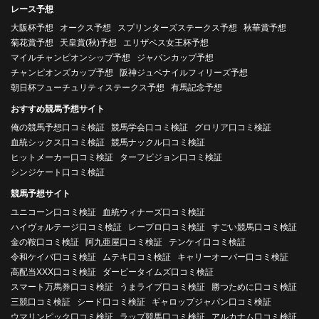
レース予想
大阪杯予想
オークス予想
スプリンターズステークス予想
秋華賞予想
菊花賞予想
天皇賞(秋)予想
エリザベス女王杯予想
マイルチャンピオンシップ予想
ジャパンカップ予想
チャンピオンズカップ予想
阪神ジュベナイルフィリーズ予想
朝日杯フューチュリティステークス予想
有馬記念予想
おすすめ競馬予想サイト
俺の競馬予想口コミ検証
競馬学会口コミ検証
グロリア口コミ検証
血統シックス口コミ検証
競馬ナックル口コミ検証
ヒットメーカー口コミ検証
ターフビジョン口コミ検証
シンジケート口コミ検証
競馬予想サイト
ユニコーン口コミ検証
血統ウィナーズ口コミ検証
ハイヴォルテージ口コミ検証
レープロ口コミ検証
すごい競馬口コミ検証
金の鞍口コミ検証
阿九亜屋口コミ検証
テンケイ口コミ検証
令和ケイバ口コミ検証
ムテキ口コミ検証
キャリーオーバー口コミ検証
高配当XXX口コミ検証
ダービータイムズ口コミ検証
スマート万馬券口コミ検証
うまライブ口コミ検証
勝つために口コミ検証
三競口コミ検証
シード口コミ検証
ギャロップジャパン口コミ検証
ウマリンピック口コミ検証
ラップ競馬口コミ検証
アルカナム口コミ検証