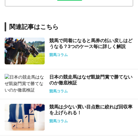
関連記事はこちら
競馬で同着になると馬券の払い戻しはど
うなる？3つのケース毎に詳しく解説
競馬コラム
日本の競走馬はなぜ凱旋門賞で勝てない
のか徹底検証
競馬コラム
競馬は少ない買い目点数に絞れば回収率
を上げられる！
競馬コラム