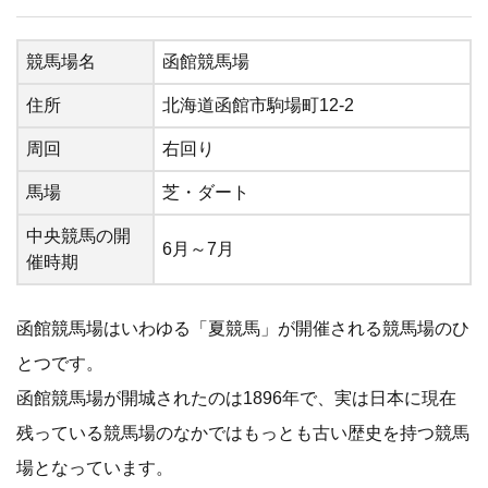
競馬場名
函館競馬場
住所
北海道函館市駒場町12-2
周回
右回り
馬場
芝・ダート
中央競馬の開
6月～7月
催時期
函館競馬場はいわゆる「夏競馬」が開催される競馬場のひ
とつです。
函館競馬場が開城されたのは1896年で、実は日本に現在
残っている競馬場のなかではもっとも古い歴史を持つ競馬
場となっています。