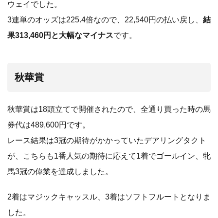
ウェイでした。
3連単のオッズは225.4倍なので、22,540円の払い戻し、
結
果313,460円と大幅なマイナス
です。
秋華賞
秋華賞は18頭立てで開催されたので、全通り買った時の馬
券代は489,600円です。
レース結果は3冠の期待がかかっていたデアリングタクト
が、こちらも1番人気の期待に応えて1着でゴールイン、牝
馬3冠の偉業を達成しました。
2着はマジックキャッスル、3着はソフトフルートとなりま
した。