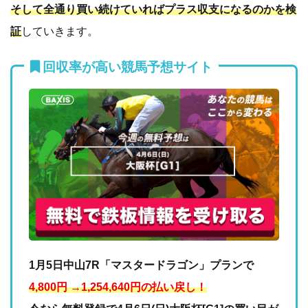
そして全通り買い続けていればプラス収支になるのかを検
証
していきます。
回収率が高い競馬予想サイト
1月5日中山7R「マスタードラゴン」プランで
4,800円 →1,254,640円の払い戻し！