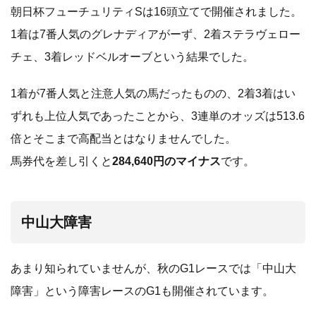
朝日杯フューチュリティSは16頭立てで開催されました。
1着は7番人気のグレナディアがーず、2着ステラヴェロー
チェ、3着レッドベルオーブという結果でした。
1着が7番人気と注意人気の馬だったものの、2着3着はい
ずれも上位人気であったことから、3連単のオッズは513.6
倍とそこまで高配当とはなりませんでした。
馬券代を差し引くと
284,640円のマイナス
です。
中山大障害
あまり知られていませんが、秋のG1レースでは「中山大
障害」という障害レースのG1も開催されています。