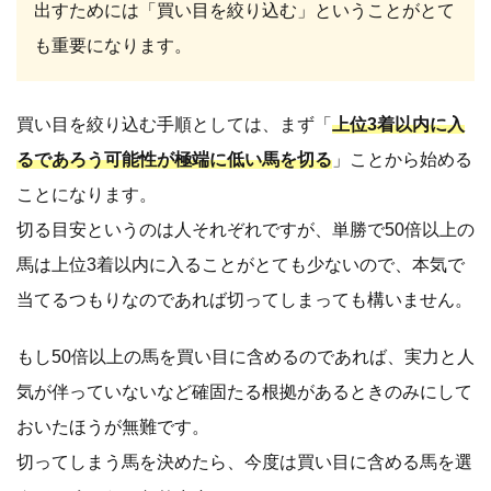
出すためには「買い目を絞り込む」ということがとて
も重要になります。
買い目を絞り込む手順としては、まず「
上位3着以内に入
るであろう可能性が極端に低い馬を切る
」ことから始める
ことになります。
切る目安というのは人それぞれですが、単勝で50倍以上の
馬は上位3着以内に入ることがとても少ないので、本気で
当てるつもりなのであれば切ってしまっても構いません。
もし50倍以上の馬を買い目に含めるのであれば、実力と人
気が伴っていないなど確固たる根拠があるときのみにして
おいたほうが無難です。
切ってしまう馬を決めたら、今度は買い目に含める馬を選