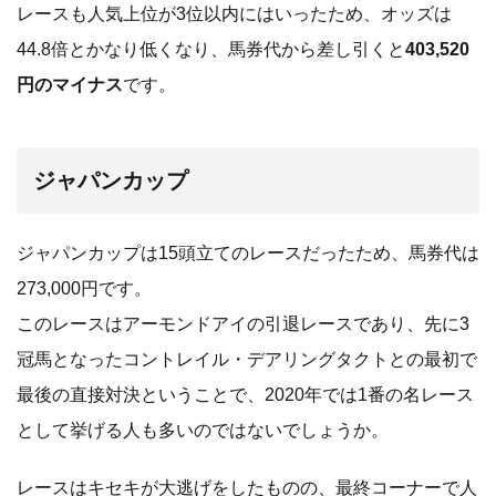
レースも人気上位が3位以内にはいったため、オッズは
44.8倍とかなり低くなり、馬券代から差し引くと
403,520
円のマイナス
です。
ジャパンカップ
ジャパンカップは15頭立てのレースだったため、馬券代は
273,000円です。
このレースはアーモンドアイの引退レースであり、先に3
冠馬となったコントレイル・デアリングタクトとの最初で
最後の直接対決ということで、2020年では1番の名レース
として挙げる人も多いのではないでしょうか。
レースはキセキが大逃げをしたものの、最終コーナーで人