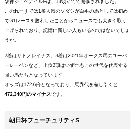
阪神ジュベナイルFは、18頭立てで開催されました。
このれーすでは1番人気のソダシが白毛の馬としては初め
てG1レースを勝利したことからニュースでも大きく取り
上げられており、記憶に新しい人もいるのではないでしょ
うか。
2着はサトノレイナス、3着は2021年オークス馬のユーバ
ーレーベンなど、上位3頭はいずれもこの世代を代表する
強い馬たちとなっています。
オッズは172.6倍となっており、馬券代を差し引くと
472,340円のマイナス
です。
朝日杯フューチュリティS