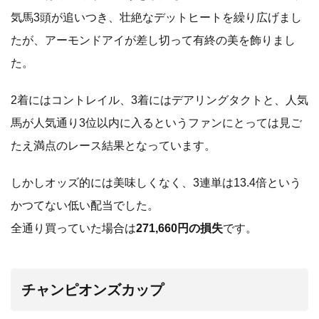
気馬3頭が追いつき、壮絶なデットヒートを繰り広げまし
たが、アーモンドアイが差し切って有終の美を飾りまし
た。
2着にはコントレイル、3着にはデアリングタクトと、人気
馬が人気通り3位以内に入るというファンにとっては見ご
たえ満点のレース結果となっています。
しかしオッズ的には美味しくなく、3連単は13.4倍という
かつてない低い配当でした。
全通り買っていた場合は
271,660円の損失
です。
チャンピオンズカップ