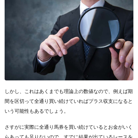
しかし、これはあくまでも理論上の数値なので、例えば期
間を区切って全通り買い続けていればプラス収支になると
いう可能性もあるでしょう。
さすがに実際に全通り馬券を買い続けているとお金がいく
らあっても足りないので、すでに結果が出ているレースを