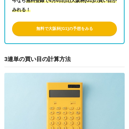
今なら
無料登録で4月6日(日)大阪杯[G1]の買い目が
みれる！
無料で大阪杯[G1]の予想をみる
3連単の買い目の計算方法