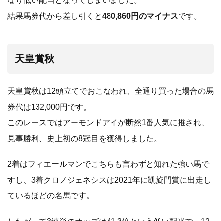
なり低い配当となってしまいました。
結果馬券代から差し引くと
480,860円のマイナス
です。
天皇賞秋
天皇賞秋は12頭立てでおこなわれ、全通り買った場合の馬
券代は132,000円です。
このレースではアーモンドアイが断然1番人気に推され、
見事勝利、史上初の8冠目を獲得しました。
2着はフィエールマンでこちらも言わずと知れた強い馬で
すし、3着クロノジェネシスは2021年に凱旋門賞に出走し
ているほどの名馬です。