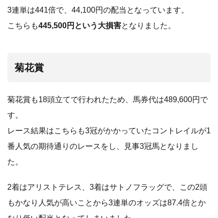
3連単は441倍で、44,100円の配当となっています。
こちらも
445,500円という大損害
となりました。
菊花賞
菊花賞も18頭立てで行われたため、馬券代は489,600円で
す。
レース結果はこちらも3冠がかかっていたコントレイルが1
番人気の期待通りのレースをし、見事3冠馬となりまし
た。
2着はアリストテレス、3着はサトノフラッグで、この2頭
もかなり人気が高いことから3連単のオッズは87.4倍とか