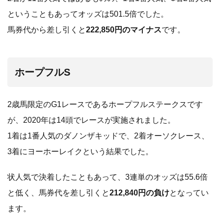
ということもあってオッズは501.5倍でした。
馬券代から差し引くと
222,850円のマイナス
です。
ホープフルS
2歳馬限定のG1レースであるホープフルステークスです
が、2020年は14頭でレースが実施されました。
1着は1番人気のダノンザキッドで、2着オーソクレース、
3着にヨーホーレイクという結果でした。
状人気で決着したこともあって、3連単のオッズは55.6倍
と低く、馬券代を差し引くと
212,840円の負け
となってい
ます。