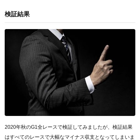
検証結果
2020年秋のG1全レースで検証してみましたが、検証結果
はすべてのレースで大幅なマイナス収支となってしまいま