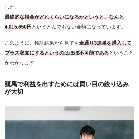
した。
最終的な損金がどれくらいになるかというと、なんと
4,015,650円
というとんでもない金額になっています。
このように、検証結果から見ても
全通り3連単を購入して
プラス収支にするというのはほぼ不可能である
ということ
がわかります。
競馬で利益を出すためには買い目の絞り込み
が大切