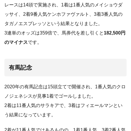
レースは14頭で実施され、1着は1番人気のメイショウダ
ッサイ、2着9番人気ケンホファヴァルト、3着3番人気の
タガノエスプレッソという結果となりました。
3連単のオッズは359倍で、馬券代を差し引くと
182,500円
のマイナス
です。
有馬記念
2020年の有馬記念は15頭立てで開催され、1番人気のクロ
ノジェネシスが見事1着でゴールしました。
2着は11番人気のサラキアで、3着はフィエールマンとい
う結果になっています。
2着が11番人気ではあるものの、1着1番人気、3着2番人気