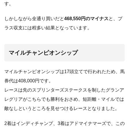
す。
しかしながら全通り買いだと
468,550円のマイナス
と、プ
ラス収支には程多い結果となっています。
マイルチャンピオンシップ
マイルチャンピオンシップは17頭立てで行われたため、馬
券代は408,000円です。
レースは先のスプリンターズステークスを制したグランア
レグリアがこちらでも勝利をおさめ、短距離・マイルでは
敵なしというところを見せつけるレースとなりました。
2着はインディチャンプ、3着はアドマイナマーズで、この