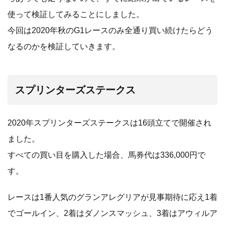
使って検証してみることにしました。
今回は2020年秋のG1レースのみ全通り買い続けたらどう
なるのかを検証していきます。
スプリンターズステークス
2020年スプリンターズステークスは16頭立てで開催され
ました。
すべての買い目を購入した場合、馬券代は336,000円で
す。
レースは1番人気のグランアレグリアが見事期待に応え1着
でゴールイン、2着はダノンスマッシュ、3着はアウィルア