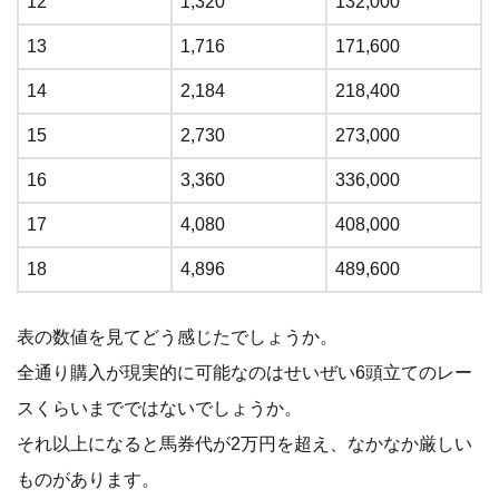
12
1,320
132,000
13
1,716
171,600
14
2,184
218,400
15
2,730
273,000
16
3,360
336,000
17
4,080
408,000
18
4,896
489,600
表の数値を見てどう感じたでしょうか。
全通り購入が現実的に可能なのはせいぜい6頭立てのレー
スくらいまでではないでしょうか。
それ以上になると馬券代が2万円を超え、なかなか厳しい
ものがあります。