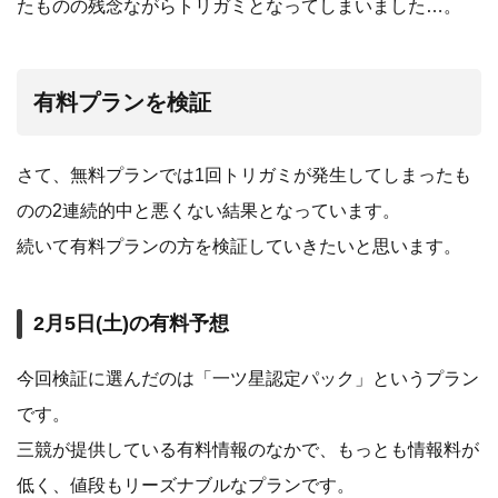
たものの残念ながらトリガミとなってしまいました…。
有料プランを検証
さて、無料プランでは1回トリガミが発生してしまったも
のの2連続的中と悪くない結果となっています。
続いて有料プランの方を検証していきたいと思います。
2月5日(土)の有料予想
今回検証に選んだのは「一ツ星認定パック」というプラン
です。
三競が提供している有料情報のなかで、もっとも情報料が
低く、値段もリーズナブルなプランです。