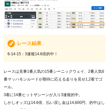
レース結果
6-14-15：3連複14.6倍的中！
レースは見事1番人気の15番シーニックウェイ、2番人気6
番マッハモンルードが期待に応える走りを見せ1,2着でゴ
ール。
3着に14番ヒットザシーンが入り3連複的中。
しかしオッズは14.6倍、払い戻し金は14,600円、的中はし