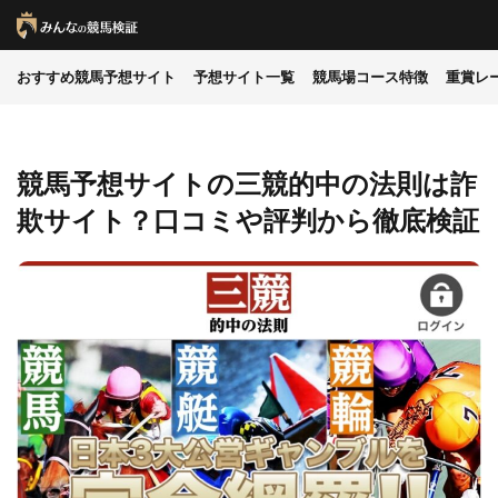
おすすめ競馬予想サイト
予想サイト一覧
競馬場コース特徴
重賞レ
競馬予想サイトの三競的中の法則は詐
欺サイト？口コミや評判から徹底検証