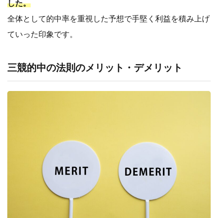
した。
全体として的中率を重視した予想で手堅く利益を積み上げ
ていった印象です。
三競的中の法則のメリット・デメリット