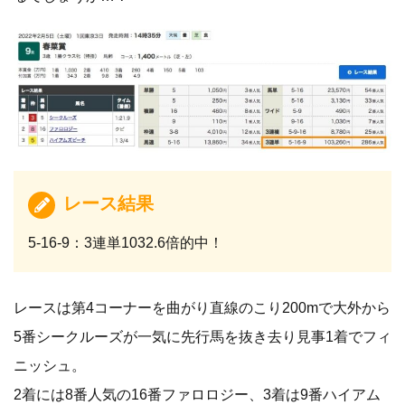
レース結果
5-16-9：3連単1032.6倍的中！
レースは第4コーナーを曲がり直線のこり200mで大外から
5番シークルーズが一気に先行馬を抜き去り見事1着でフィ
ニッシュ。
2着には8番人気の16番ファロロジー、3着は9番ハイアム