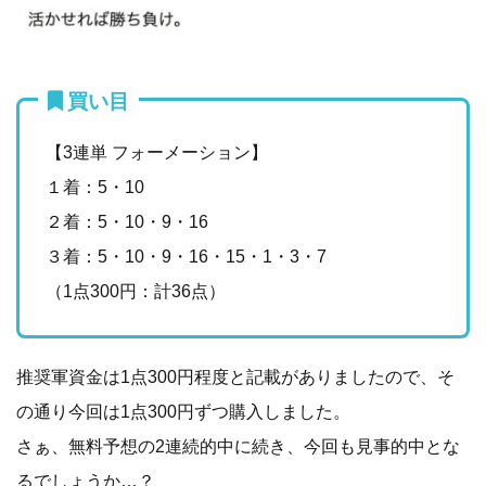
買い目
【3連単 フォーメーション】
１着：5・10
２着：5・10・9・16
３着：5・10・9・16・15・1・3・7
（1点300円：計36点）
推奨軍資金は1点300円程度と記載がありましたので、そ
の通り今回は1点300円ずつ購入しました。
さぁ、無料予想の2連続的中に続き、今回も見事的中とな
るでしょうか…？