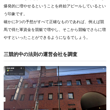
爆発的に増やせるということを終始アピールしているとい
う印象です。
確かに3つの予想がすべて正確なものであれば、例えば競
馬で得た軍資金を競艇で増やし、そこから競輪でさらに増
やすといったことができるようになるでしょう。
三競的中の法則の運営会社を調査