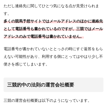
ただし連絡先に関してひとつ気になる点が見受けられま
す。
多くの競馬予想サイトではメールアドレスのほかに連絡先
として電話番号も書かれているのですが、三競ではメール
アドレスのみで電話番号は書かれていません。
電話番号が書かれていないととっさの時にすぐ返答をもら
えない可能性があり、利用する側にとってはやはり少し不
便さを感じてしまいます。
三競的中の法則の運営会社概要
三競の運営会社概要は以下のようになっています。