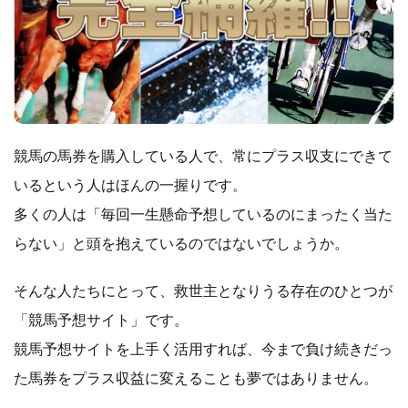
競馬の馬券を購入している人で、常にプラス収支にできて
いるという人はほんの一握りです。
多くの人は「毎回一生懸命予想しているのにまったく当た
らない」と頭を抱えているのではないでしょうか。
そんな人たちにとって、救世主となりうる存在のひとつが
「競馬予想サイト」です。
競馬予想サイトを上手く活用すれば、今まで負け続きだっ
た馬券をプラス収益に変えることも夢ではありません。