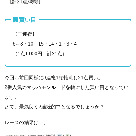
買い目
【三連複】
6⇔8・10・15・14・1・3・4
（1点1,000円：計21点）
今回も前回同様に3連複1頭軸流し21点買い。
2番人気のマッハモンルードを軸にした買い目となってい
ます。
さて、景気良く2連続的中となるでしょうか？
レースの結果は…。