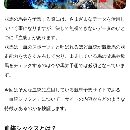
競馬の馬券を予想する際には、さまざまなデータを活用し
ていく事になりますが、決して無視できないデータのひと
つに「血統」があります。
競馬は「血のスポーツ」と呼ばれるほど血統が競走馬の競
走能力を大きく左右しており、出走している馬の父馬や母
馬をチェックするのは今や馬券予想では必須となっていま
す。
今回はそんな血統に注目している競馬予想サイトである
「血統シックス」について、サイトの内容からどのような
特徴があるのかを検証します。
血統シックスとは？