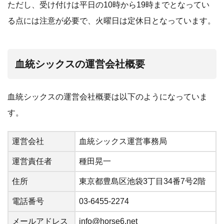
ただし、受け付けは平日の10時から19時までとなってい
る点には注意が必要で、火曜日は定休日となっています。
血統シックスの運営会社概要
血統シックスの運営会社概要は以下のようになっていま
す。
運営会社
血統シックス運営事務局
運営責任者
種田晃一
住所
東京都豊島区池袋3丁目34番7号2階
電話番号
03-6455-2274
メールアドレス
info@horse6.net