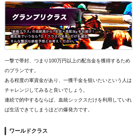
一撃で帯封、つまり100万円以上の配当金を獲得するため
のプランです。
ある程度の軍資金があり、一獲千金を狙いたいという人は
チャレンジしてみると良いでしょう。
連続で的中するならば、血統シックスだけを利用していれ
ば生活できてしまうほどの爆発力です。
ワールドクラス