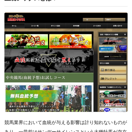
競馬業界において血統が与える影響は計り知れないものが
あり、一昔前はサンデーサイレンスという大種牡馬が存在