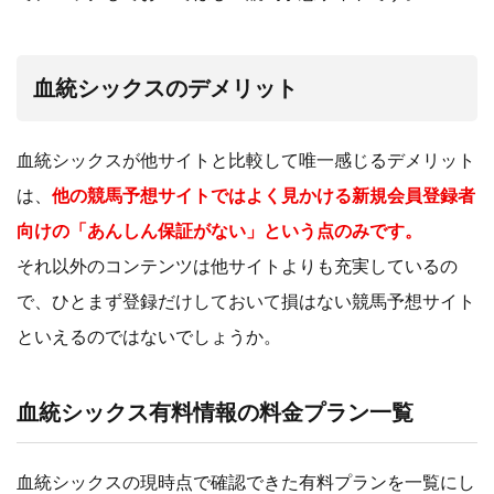
血統シックスのデメリット
血統シックスが他サイトと比較して唯一感じるデメリット
は、
他の競馬予想サイトではよく見かける新規会員登録者
向けの「あんしん保証がない」という点のみです。
それ以外のコンテンツは他サイトよりも充実しているの
で、ひとまず登録だけしておいて損はない競馬予想サイト
といえるのではないでしょうか。
血統シックス有料情報の料金プラン一覧
血統シックスの現時点で確認できた有料プランを一覧にし