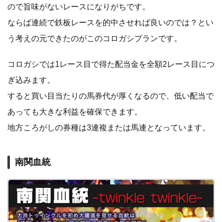
ので旨味がないレースになりがちです。
ならば連続で鉄板レースを的中させれば良いのでは？とい
う考えの元できたのがこのコロガシプランです。
コロガシでは1レース目で得た配当金を全額2レース目につ
ぎ込みます。
すると買い目当たりの馬券代が厚くなるので、低い配当で
あっても大きな利益を確保できます。
地方ころがしの券種は3連複または馬連となっています。
南関血統