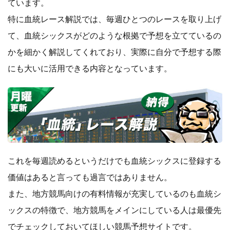
ています。
特に血統レース解説では、毎週ひとつのレースを取り上げ
て、血統シックスがどのような根拠で予想を立てているの
かを細かく解説してくれており、実際に自分で予想する際
にも大いに活用できる内容となっています。
これを毎週読めるというだけでも血統シックスに登録する
価値はあると言っても過言ではありません。
また、地方競馬向けの有料情報が充実しているのも血統シ
ックスの特徴で、地方競馬をメインにしている人は最優先
でチェックしておいてほしい競馬予想サイトです。