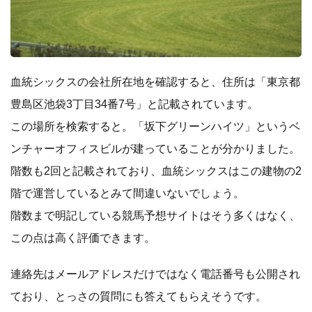
血統シックスの会社所在地を確認すると、住所は「東京都
豊島区池袋3丁目34番7号」と記載されています。
この場所を検索すると。「坂下グリーンハイツ」というベ
ンチャーオフィスビルが建っていることが分かりました。
階数も2回と記載されており、血統シックスはこの建物の2
階で運営しているとみて間違いないでしょう。
階数まで明記している競馬予想サイトはそう多くはなく、
この点は高く評価できます。
連絡先はメールアドレスだけではなく電話番号も公開され
ており、とっさの質問にも答えてもらえそうです。