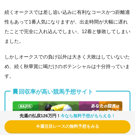
続くオークスでは差し追い込みに有利なコースかつ距離適
性もあって1番人気になりますが、出走時間が大幅に遅れ
たことで完全に入れ込んでしまい、12着と惨敗してしまい
ました。
しかしオークスでの負け以外は大きく大敗はしていないた
め、続く秋華賞に喝だけのポテンシャルは十分持っていま
す。
回収率が高い競馬予想サイト
先週の払戻126万円！
今なら無料予想がもらえる！
今週注目レースの無料予想をみる