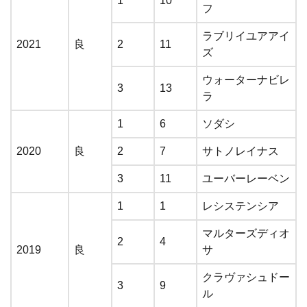
1
10
フ
ラブリイユアアイ
2021
良
2
11
ズ
ウォーターナビレ
3
13
ラ
1
6
ソダシ
2020
良
2
7
サトノレイナス
3
11
ユーバーレーベン
1
1
レシステンシア
マルターズディオ
2
4
2019
良
サ
クラヴァシュドー
3
9
ル