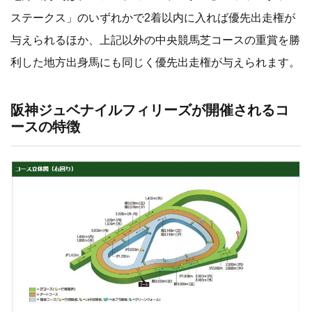
ステークス」のいずれかで2着以内に入れば優先出走権が
与えられるほか、上記以外の中央競馬芝コースの重賞を勝
利した地方出身馬にも同じく優先出走権が与えられます。
阪神ジュベナイルフィリーズが開催されるコ
ースの特徴