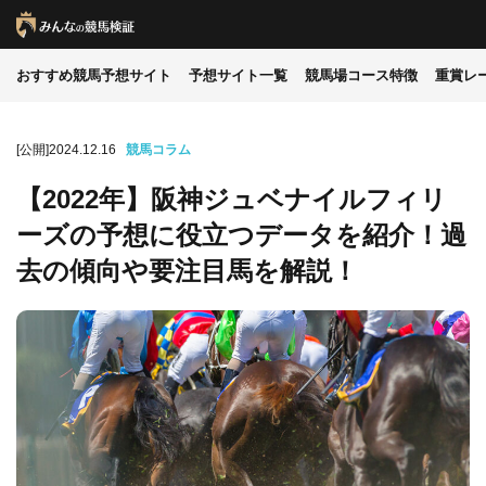
おすすめ競馬予想サイト
予想サイト一覧
競馬場コース特徴
重賞レ
[公開]2024.12.16
競馬コラム
【2022年】阪神ジュベナイルフィリ
ーズの予想に役立つデータを紹介！過
去の傾向や要注目馬を解説！