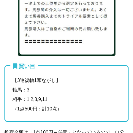
買い目
【3連複軸1頭ながし】
軸馬：3
相手：1,2,8,9,11
（1点500円：計10点）
推奨金額は「1点100円～任意」となっているので、自分