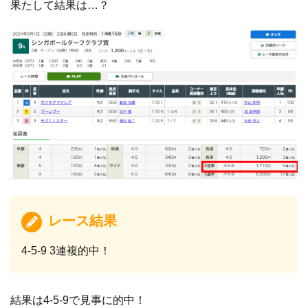
果たして結果は…？
レース結果
4-5-9 3連複的中！
結果は4-5-9で見事に的中！