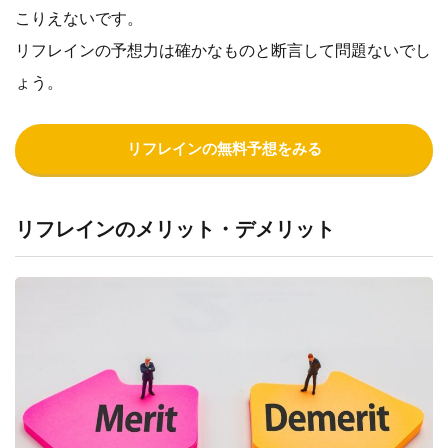
こりえないです。
リフレインの予想力は確かなものと断言して問題ないでし
ょう。
リフレインの無料予想をみる
リフレインのメリット・デメリット