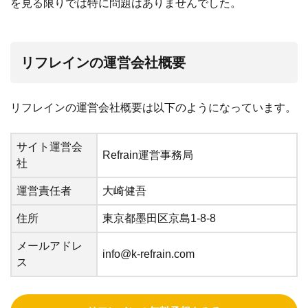
を見る限りでは特に問題はありませんでした。
リフレインの運営会社概要
リフレインの運営会社概要は以下のようになっています。
サイト運営会
Refrain運営事務局
社
運営責任者
大崎健吾
住所
東京都墨田区京島1-8-8
メールアドレ
info@k-refrain.com
ス