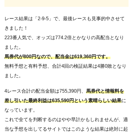
レース結果は「2-9-5」で、最後レースも見事的中させて
きました！
223番人気で、オッズは774.2倍とかなりの高配当となり
ました。
馬券代が800円なので、配当金は619,360円です。
無料予想と有料予想、合計4回の検証結果は4勝0敗となり
ました。
4レース合計の配当金額は755,390円、
馬券代と情報料を
差し引いた最終利益は635,590円という素晴らしい結果
に
なっています。
これで全てを判断するのはやや早計かもしれませんが、適
当な予想を出してるサイトではこのような結果は絶対に起