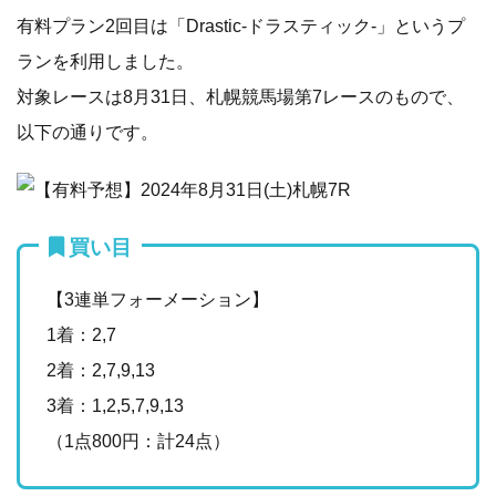
有料プラン2回目は「Drastic-ドラスティック-」というプ
ランを利用しました。
対象レースは8月31日、札幌競馬場第7レースのもので、
以下の通りです。
買い目
【3連単フォーメーション】
1着：2,7
2着：2,7,9,13
3着：1,2,5,7,9,13
（1点800円：計24点）