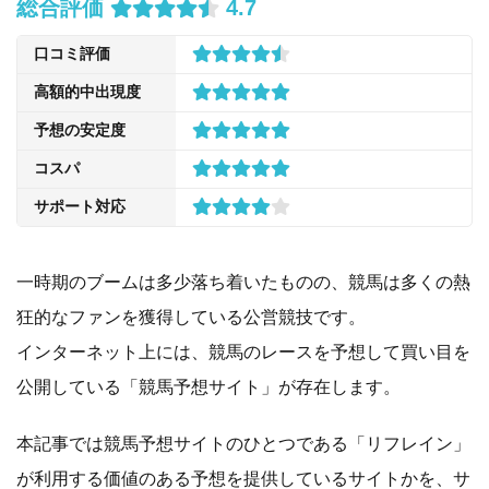
総合評価
4.7
口コミ評価
高額的中出現度
予想の安定度
コスパ
サポート対応
一時期のブームは多少落ち着いたものの、競馬は多くの熱
狂的なファンを獲得している公営競技です。
インターネット上には、競馬のレースを予想して買い目を
公開している「競馬予想サイト」が存在します。
本記事では競馬予想サイトのひとつである「リフレイン」
が利用する価値のある予想を提供しているサイトかを、サ