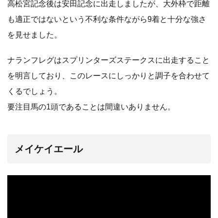
高松宮記念後は安田記念に出走しましたが、大外枠で距離
も適正ではないという不利な条件ながら9着と十分な強さ
を見せました。
ナランフレグはスプリンターズステークスに出走すること
を明言しており、このレースにしっかりと調子を合わせて
くるでしょう。
要注目馬の1頭であることは間違いありません。
メイケイエール