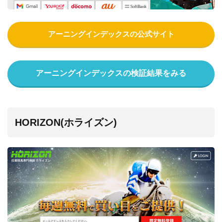
アーニングインデックスの公式サイト
アーニングインデックスの検証結果をみる
HORIZON(ホライズン)