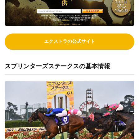
エクストラの公式サイト
スプリンターズステークスの基本情報