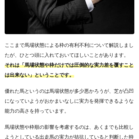
ここまで馬場状態による枠の有利不利について解説しまし
たが、ひとつ頭に入れておいてほしいことがあります。
それは「馬場状態や枠だけでは圧倒的な実力差を覆すこと
は出来ない」ということです。
優れた馬というのは馬場状態が多少悪かろうが、芝が凸凹
になっていようがおかまいなしに実力を発揮できるような
能力の高さを持っています。
馬場状態や枠順の影響を考慮するのは、あくまでも比較し
ようとしている出走馬の実力が拮抗していると判断した時