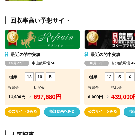
回収率高い予想サイト
最近の的中実績
最近の的中実績
09月22日
中山競馬場 5R
08月17日
新潟競馬場 9
13
10
5
12
5
6
3連単
3連単
投資金
払戻金
投資金
払戻金
697,680円
439,00
14,400円
6,000円
公式サイトをみる
検証結果をみる
公式サイトをみる
検
人気記事