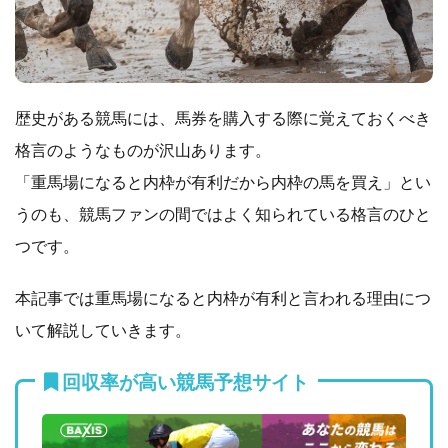
歴史がある競馬には、馬券を購入する際に覚えておくべき
格言のようなものが沢山あります。
「重馬場になると内枠が有利だから内枠の馬を買え」とい
うのも、競馬ファンの間ではよく知られている格言のひと
つです。
本記事では重馬場になると内枠が有利と言われる理由につ
いて解説していきます。
回収率が高い競馬予想サイト