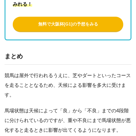
みれる！
無料で大阪杯[G1]の予想をみる
まとめ
競馬は屋外で行われるうえに、芝やダートといったコース
を走ることとなるため、天候による影響を多大に受けま
す。
馬場状態は天候によって「良」から「不良」までの4段階
に分けられているのですが、重や不良にまで馬場状態が悪
化すると走るときに影響が出てくるようになります。