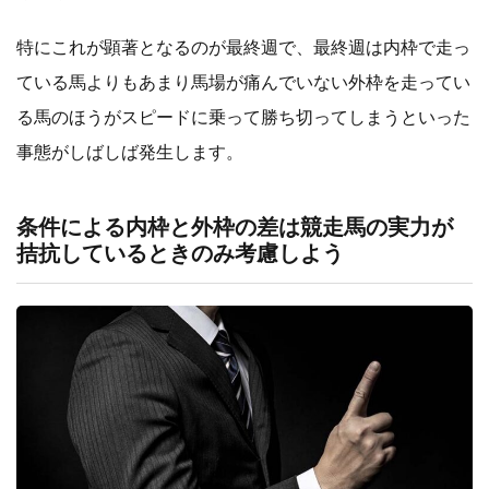
特にこれが顕著となるのが最終週で、最終週は内枠で走っ
ている馬よりもあまり馬場が痛んでいない外枠を走ってい
る馬のほうがスピードに乗って勝ち切ってしまうといった
事態がしばしば発生します。
条件による内枠と外枠の差は競走馬の実力が
拮抗しているときのみ考慮しよう