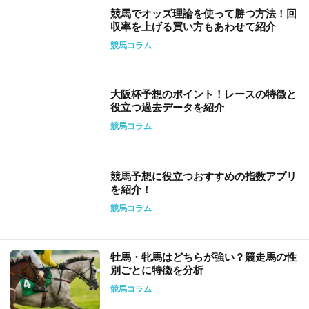
競馬でオッズ理論を使って勝つ方法！回
収率を上げる買い方もあわせて紹介
競馬コラム
大阪杯予想のポイント！レースの特徴と
役立つ過去データを紹介
競馬コラム
競馬予想に役立つおすすめの指数アプリ
を紹介！
競馬コラム
牡馬・牝馬はどちらが強い？競走馬の性
別ごとに特徴を分析
競馬コラム