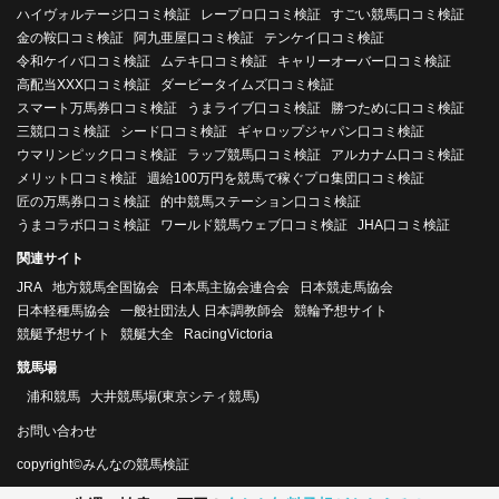
ハイヴォルテージ口コミ検証
レープロ口コミ検証
すごい競馬口コミ検証
金の鞍口コミ検証
阿九亜屋口コミ検証
テンケイ口コミ検証
令和ケイバ口コミ検証
ムテキ口コミ検証
キャリーオーバー口コミ検証
高配当XXX口コミ検証
ダービータイムズ口コミ検証
スマート万馬券口コミ検証
うまライブ口コミ検証
勝つために口コミ検証
三競口コミ検証
シード口コミ検証
ギャロップジャパン口コミ検証
ウマリンピック口コミ検証
ラップ競馬口コミ検証
アルカナム口コミ検証
メリット口コミ検証
週給100万円を競馬で稼ぐプロ集団口コミ検証
匠の万馬券口コミ検証
的中競馬ステーション口コミ検証
うまコラボ口コミ検証
ワールド競馬ウェブ口コミ検証
JHA口コミ検証
関連サイト
JRA
地方競馬全国協会
日本馬主協会連合会
日本競走馬協会
日本軽種馬協会
一般社団法人 日本調教師会
競輪予想サイト
競艇予想サイト
競艇大全
RacingVictoria
競馬場
浦和競馬
大井競馬場(東京シティ競馬)
お問い合わせ
copyright©みんなの競馬検証