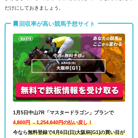
だけにしておきましょう。
回収率が高い競馬予想サイト
1月5日中山7R「マスタードラゴン」プランで
4,800円 →1,254,640円の払い戻し！
今なら
無料登録で4月6日(日)大阪杯[G1]の買い目が