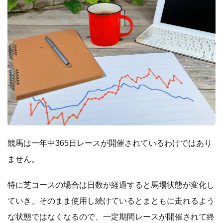
競馬は一年中365日レースが開催されているわけではあり
ません。
特に芝コースの場合は日数が経過すると馬場状態が変化し
ていき、そのまま使用し続けているとまともに走れるよう
な状態ではなくなるので、一定期間レースが開催されて終