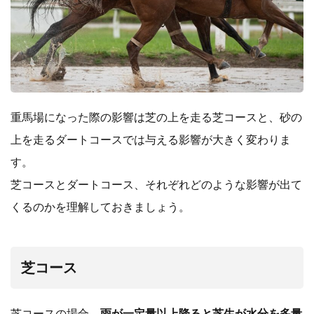
重馬場になった際の影響は芝の上を走る芝コースと、砂の
上を走るダートコースでは与える影響が大きく変わりま
す。
芝コースとダートコース、それぞれどのような影響が出て
くるのかを理解しておきましょう。
芝コース
芝コースの場合、
雨が一定量以上降ると芝生が水分を多量