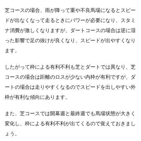
芝コースの場合、雨が降って重や不良馬場になるとスピー
ドが出なくなって走るときにパワーが必要になり、スタミ
ナ消費が激しくなりますが、ダートコースの場合は逆に湿
った影響で足の抜けが良くなり、スピードが出やすくなり
ます。
したがって枠による有利不利も芝とダートでは異なり、芝
コースの場合は距離のロスが少ない内枠が有利ですが、ダ
ートの場合は走りやすくなるのでスピードを出しやすい外
枠が有利な傾向にあります。
また、芝コースでは開幕週と最終週でも馬場状態が大きく
変化し、枠による有利不利が出てくるので覚えておきまし
ょう。