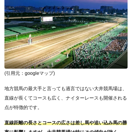
(引用元：
googleマップ
)
地方競馬の最大手と言っても過言ではない大井競馬場は、
直線が長くてコースも広く、ナイターレースも開催される
点が特徴的です。
直線距離の長さとコースの広さは差し馬や追い込み馬の勝