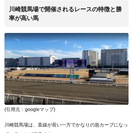
川崎競馬場で開催されるレースの特徴と勝
率が高い馬
(引用元：
googleマップ
)
川崎競馬場は、直線が長い一方でかなりの急カーブになっ