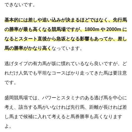
できないです。
基本的には差しや追い込みが決まるほどではなく、先行馬
の勝率が最も高くなる競馬場ですが、1800m や 2000m に
なるとスタート直後から急坂となる影響もあってか、差し
馬の勝率がかなり高く
なっています。
逃げタイプの有力馬が坂に慣れているなら良いですが、ど
れだけ人気でも平坦なコースばかり走ってきた馬は要注意
です。
盛岡競馬場では、パワーとスタミナのある逃げ馬を中心に
考え、該当する馬がいなければ先行馬、距離が長ければ差
し馬まで候補に入れて考えると馬券勝率も高くなります
よ。