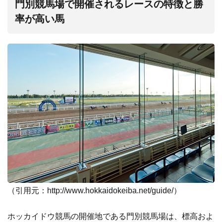
門別競馬場で開催されるレースの特徴と勝
率が高い馬
（引用元：
http://www.hokkaidokeiba.net/guide/
）
ホッカイドウ競馬の開催地である門別競馬場は、標高およ