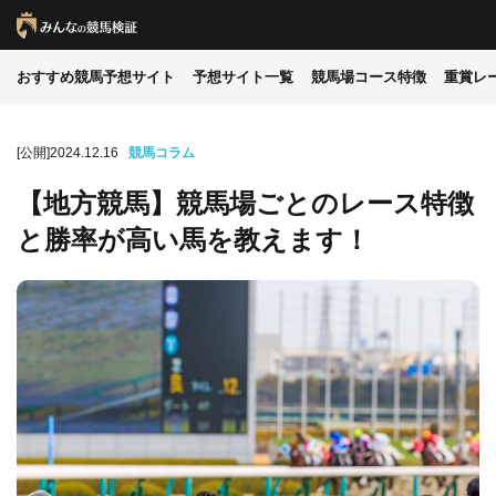
おすすめ競馬予想サイト
予想サイト一覧
競馬場コース特徴
重賞レ
[公開]2024.12.16
競馬コラム
【地方競馬】競馬場ごとのレース特徴
と勝率が高い馬を教えます！