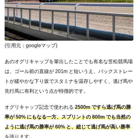
(引用元：
googleマップ
)
あのオグリキャップを輩出したことでも有名な笠松競馬場
は、ゴール前の直線が 201m と短いうえ、バックストレー
トが緩やかな下り坂でスタミナを温存しやすく、逃げ馬や
先行馬に有利という点が特徴的です。
オグリキャップ記念で使われる
2500m ですら逃げ馬の勝
率が 50% にもなる一方、スプリントの 800m でも当然の
ように逃げ馬の勝率が 60% と、総じて逃げ馬が高い勝率
を誇ります。