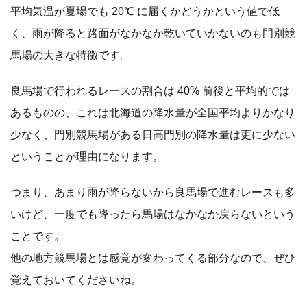
平均気温が夏場でも 20℃ に届くかどうかという値で低
く、雨が降ると路面がなかなか乾いていかないのも門別競
馬場の大きな特徴です。
良馬場で行われるレースの割合は 40% 前後と平均的では
あるものの、これは北海道の降水量が全国平均よりかなり
少なく、門別競馬場がある日高門別の降水量は更に少ない
ということが理由になります。
つまり、あまり雨が降らないから良馬場で進むレースも多
いけど、一度でも降ったら馬場はなかなか戻らないという
ことです。
他の地方競馬場とは感覚が変わってくる部分なので、ぜひ
覚えておいてくださいね。