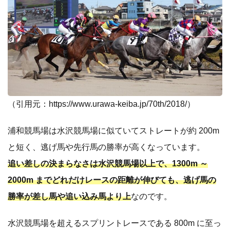
（引用元：
https://www.urawa-keiba.jp/70th/2018/
）
浦和競馬場は水沢競馬場に似ていてストレートが約 200m
と短く、逃げ馬や先行馬の勝率が高くなっています。
追い差しの決まらなさは水沢競馬場以上で、1300m ～
2000m までどれだけレースの距離が伸びても、逃げ馬の
勝率が差し馬や追い込み馬より上
なのです。
水沢競馬場を超えるスプリントレースである 800m に至っ