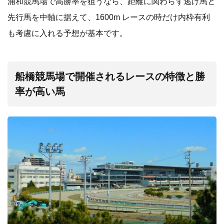
浦和競馬場で高勝率を狙うなら、距離に関わらず逃げ馬と
先行馬を中軸に据えて、1600m レースの時だけ内枠有利
も考慮に入れる予想が基本です。
船橋競馬場で開催されるレースの特徴と勝
率が高い馬