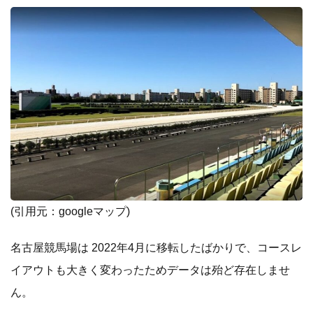
(引用元：
googleマップ
)
名古屋競馬場は 2022年4月に移転したばかりで、コースレ
イアウトも大きく変わったためデータは殆ど存在しませ
ん。