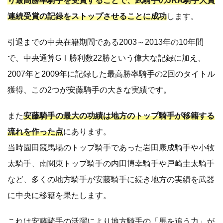
り最高勝率騎手を受賞することで、武騎手のJRA騎手大賞
連続受賞の記録をストップさせることに成功
します。
引退までの中央在籍期間である2003～2013年の10年間
で、中央通算GⅠ勝利数22勝という偉大な記録に加え、
2007年と2009年に記録した最高勝率騎手の2回のタイトル
獲得、この2つが安藤騎手の大きな実績です。
また
安藤騎手の最大の功績は地方のトップ騎手が移籍する
流れを作った点
にあります。
当時園田競馬場のトップ騎手であった岩田康成騎手や小牧
太騎手、南関東トップ騎手の内田博幸騎手や戸崎圭太騎手
など、多くの地方騎手が安藤騎手に続き地方の実績を武器
に中央に移籍を果たします。
これは安藤騎手の活躍により地方騎手の「馬を追う力」が