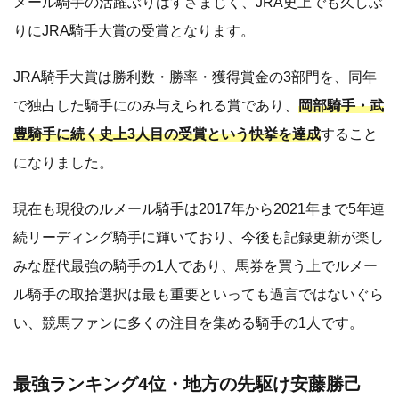
メール騎手の活躍ぶりはすさまじく、JRA史上でも久しぶ
りにJRA騎手大賞の受賞となります。
JRA騎手大賞は勝利数・勝率・獲得賞金の3部門を、同年
で独占した騎手にのみ与えられる賞であり、
岡部騎手・武
豊騎手に続く史上3人目の受賞という快挙を達成
すること
になりました。
現在も現役のルメール騎手は2017年から2021年まで5年連
続リーディング騎手に輝いており、今後も記録更新が楽し
みな歴代最強の騎手の1人であり、馬券を買う上でルメー
ル騎手の取拾選択は最も重要といっても過言ではないぐら
い、競馬ファンに多くの注目を集める騎手の1人です。
最強ランキング4位・地方の先駆け安藤勝己