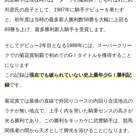
邦彦氏の息子として、1987年に騎手デビューを果たす
と、初年度は当時の最多新人勝利数58勝を大幅に上回る
69勝を上げ、最多勝利新人騎手を受賞します。
そしてデビュー2年目となる1988年には、スーパークリー
クでの菊花賞制覇で初めてのGⅠタイトルを獲得すること
になります
この記録は
現在でも破られていない史上最年少GⅠ勝利記
録
です。
菊花賞では最後の直線で外回りコースの内回り合流地点の
ラチが無い地点で、上手く内を突いた騎乗センスの高さが
光る勝利であり、この勝利をキッカケに武豊騎手は、競馬
関係者の間から天才として脚光を浴びることになります。