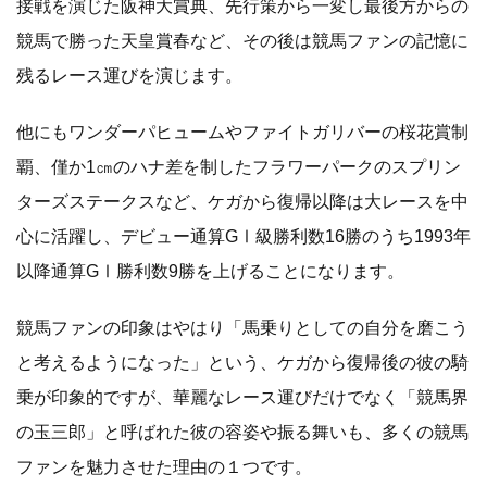
接戦を演じた阪神大賞典、先行策から一変し最後方からの
競馬で勝った天皇賞春など、その後は競馬ファンの記憶に
残るレース運びを演じます。
他にもワンダーパヒュームやファイトガリバーの桜花賞制
覇、僅か1㎝のハナ差を制したフラワーパークのスプリン
ターズステークスなど、ケガから復帰以降は大レースを中
心に活躍し、デビュー通算GⅠ級勝利数16勝のうち1993年
以降通算GⅠ勝利数9勝を上げることになります。
競馬ファンの印象はやはり「馬乗りとしての自分を磨こう
と考えるようになった」という、ケガから復帰後の彼の騎
乗が印象的ですが、華麗なレース運びだけでなく「競馬界
の玉三郎」と呼ばれた彼の容姿や振る舞いも、多くの競馬
ファンを魅力させた理由の１つです。