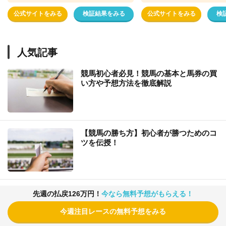
公式サイトをみる
検証結果をみる
公式サイトをみる
検
人気記事
競馬初心者必見！競馬の基本と馬券の買
い方や予想方法を徹底解説
【競馬の勝ち方】初心者が勝つためのコ
ツを伝授！
競馬で勝てない理由を知って負け組から
先週の払戻126万円！
今なら無料予想がもらえる！
抜け出そう！
今週注目レースの無料予想をみる