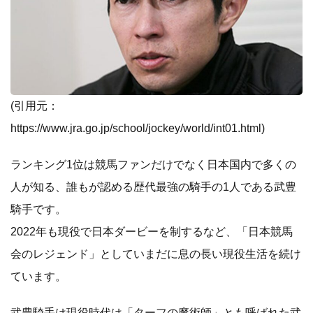
(引用元：
https://www.jra.go.jp/school/jockey/world/int01.html
)
ランキング1位は競馬ファンだけでなく日本国内で多くの
人が知る、誰もが認める歴代最強の騎手の1人である武豊
騎手です。
2022年も現役で日本ダービーを制するなど、「日本競馬
会のレジェンド」としていまだに息の長い現役生活を続け
ています。
武豊騎手は現役時代は「ターフの魔術師」とも呼ばれた武