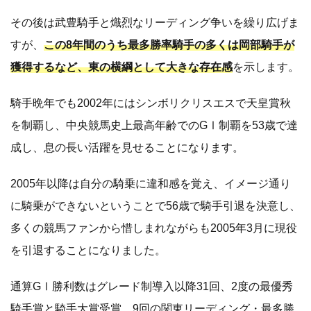
その後は武豊騎手と熾烈なリーディング争いを繰り広げま
すが、
この8年間のうち最多勝率騎手の多くは岡部騎手が
獲得するなど、東の横綱として大きな存在感
を示します。
騎手晩年でも2002年にはシンボリクリスエスで天皇賞秋
を制覇し、中央競馬史上最高年齢でのGⅠ制覇を53歳で達
成し、息の長い活躍を見せることになります。
2005年以降は自分の騎乗に違和感を覚え、イメージ通り
に騎乗ができないということで56歳で騎手引退を決意し、
多くの競馬ファンから惜しまれながらも2005年3月に現役
を引退することになりました。
通算GⅠ勝利数はグレード制導入以降31回、2度の最優秀
騎手賞と騎手大賞受賞、9回の関東リーディング・最多勝