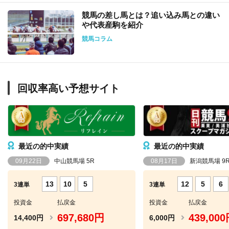
競馬の差し馬とは？追い込み馬との違い
や代表産駒を紹介
競馬コラム
回収率高い予想サイト
最近の的中実績
最近の的中実績
09月22日
中山競馬場 5R
08月17日
新潟競馬場 9
13
10
5
12
5
6
3連単
3連単
投資金
払戻金
投資金
払戻金
697,680円
439,00
14,400円
6,000円