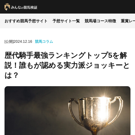
おすすめ競馬予想サイト
予想サイト一覧
競馬場コース特徴
重賞レ
[公開]2024.12.16
競馬コラム
歴代騎手最強ランキングトップ5を解
説！誰もが認める実力派ジョッキーと
は？