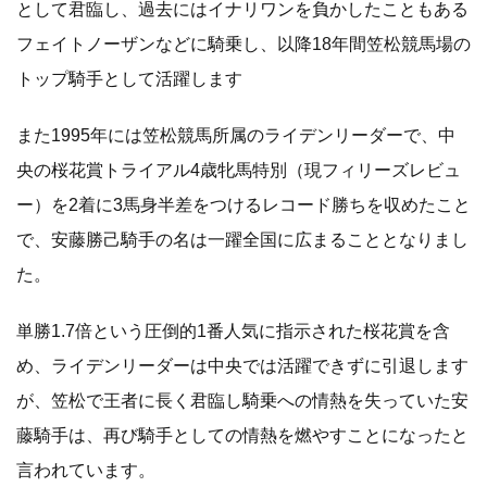
として君臨し、過去にはイナリワンを負かしたこともある
フェイトノーザンなどに騎乗し、以降18年間笠松競馬場の
トップ騎手として活躍します
また1995年には笠松競馬所属のライデンリーダーで、中
央の桜花賞トライアル4歳牝馬特別（現フィリーズレビュ
ー）を2着に3馬身半差をつけるレコード勝ちを収めたこと
で、安藤勝己騎手の名は一躍全国に広まることとなりまし
た。
単勝1.7倍という圧倒的1番人気に指示された桜花賞を含
め、ライデンリーダーは中央では活躍できずに引退します
が、笠松で王者に長く君臨し騎乗への情熱を失っていた安
藤騎手は、再び騎手としての情熱を燃やすことになったと
言われています。