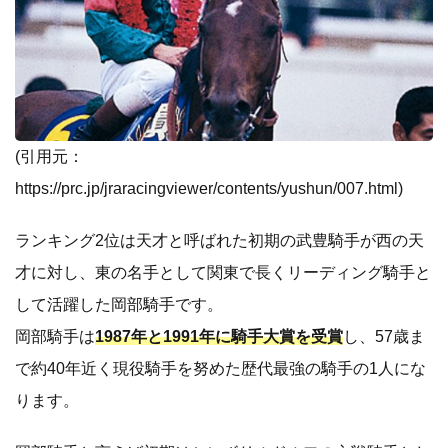
(引用元：
https://prc.jp/jraracingviewer/contents/yushun/007.html
)
ランキング2位は天才と呼ばれた初期の武豊騎手が西の天
才に対し、東の名手として関東で長くリーディング騎手と
して活躍した岡部騎手です。
岡部騎手は
1987年と1991年に騎手大賞を受賞
し、57歳ま
で約40年近く現役騎手を努めた歴代最強の騎手の1人にな
ります。