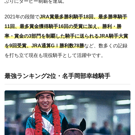
ぶりにダービー制覇を達成。
2021年の段階で
JRA賞最多勝利騎手18回、最多勝率騎手
11回、最多賞金獲得騎手16回の受賞に加え、勝利・勝
率・賞金の3部門を制覇した騎手に送られるJRA騎手大賞
を9回受賞、JRA通算GⅠ勝利数78勝
など、数多くの記録
を打ち立て現在も現役騎手として活躍中です。
最強ランキング2位・名手岡部幸雄騎手