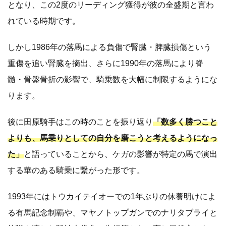
となり、この2度のリーディング獲得が彼の全盛期と言わ
れている時期です。
しかし1986年の落馬による負傷で腎臓・脾臓損傷という
重傷を追い腎臓を摘出、さらに1990年の落馬により脊
髄・骨盤骨折の影響で、騎乗数を大幅に制限するようにな
ります。
後に田原騎手はこの時のことを振り返り
「数多く勝つこと
よりも、馬乗りとしての自分を磨こうと考えるようになっ
た」
と語っていることから、ケガの影響が特定の馬で演出
する華のある騎乗に繋がった形です。
1993年にはトウカイテイオーでの1年ぶりの休養明けによ
る有馬記念制覇や、マヤノトップガンでのナリタブライと