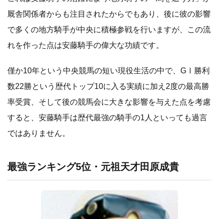
厩舎関係者からも注目されたからでもあり、後に彼の影響
で多くの地方騎手が中央に積極参戦を行いますが、この流
れを作った点は安藤騎手の偉大な功績です。
僅か10年という中央競馬の短い現役生活の中で、GⅠ勝利
数22勝という歴代トップ10に入る実績に加え2度の最高勝
率受賞、そして後の競馬会に大きな影響を与えた点を考慮
すると、安藤騎手は歴代最強の騎手の1人といっても過言
ではありません。
最強ランキング5位・元祖天才田原成貴