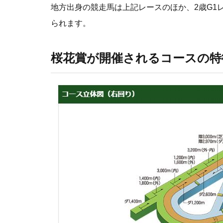
地方出身の競走馬は上記レースのほか、2歳G1
られます。
桜花賞が開催されるコースの特