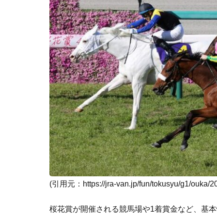
(引用元：
https://jra-van.jp/fun/tokusyu/g1/ouka/
桜花賞が開催される競馬場や1着賞金など、基