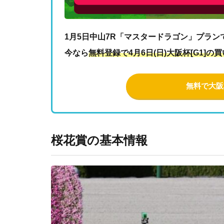
1月5日中山7R「マスタードラゴン」プラン
今なら
無料登録で4月6日(日)大阪杯[G1]の
無料で大阪
桜花賞の基本情報