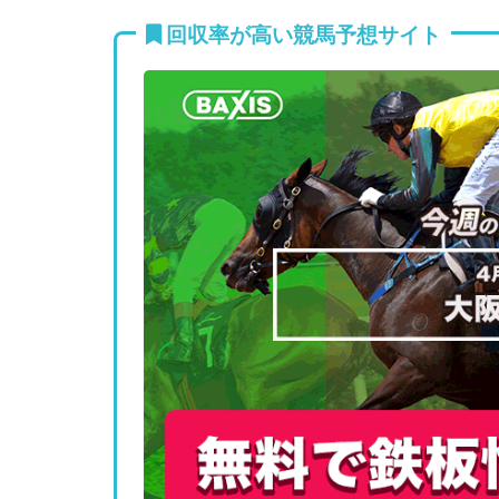
回収率が高い競馬予想サイト