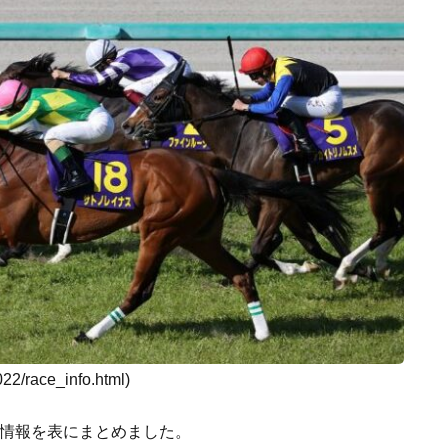
2022/race_info.html
)
本情報を表にまとめました。