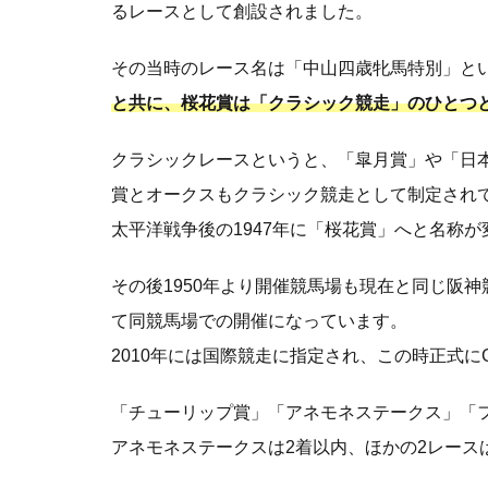
るレースとして創設されました。
その当時のレース名は「中山四歳牝馬特別」と
と共に、桜花賞は「クラシック競走」のひとつ
クラシックレースというと、「皐月賞」や「日
賞とオークスもクラシック競走として制定され
太平洋戦争後の1947年に「桜花賞」へと名称が
その後1950年より開催競馬場も現在と同じ阪
て同競馬場での開催になっています。
2010年には国際競走に指定され、この時正式に
「チューリップ賞」「アネモネステークス」「
アネモネステークスは2着以内、ほかの2レース