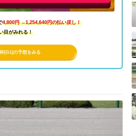
で
4,800円 →1,254,640円の払い戻し！
買い目がみれる！
杯[G1]の予想をみる