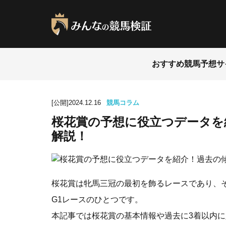
おすすめ競馬予想サ
[公開]2024.12.16
競馬コラム
桜花賞の予想に役立つデータを
解説！
桜花賞は牝馬三冠の最初を飾るレースであり、
G1レースのひとつです。
本記事では桜花賞の基本情報や過去に3着以内