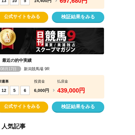
697,680円
13
10
5
14,400円
公式サイトをみる
検証結果をみる
最近の的中実績
08月17日
新潟競馬場 9R
3連単
投資金
払戻金
439,000円
12
5
6
6,000円
公式サイトをみる
検証結果をみる
人気記事