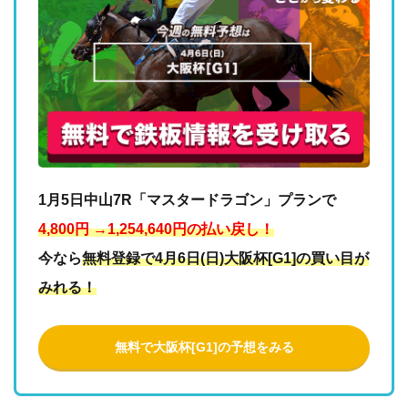
1月5日中山7R「マスタードラゴン」プランで
4,800円 →1,254,640円の払い戻し！
今なら
無料登録で4月6日(日)大阪杯[G1]の買い目が
みれる！
無料で大阪杯[G1]の予想をみる