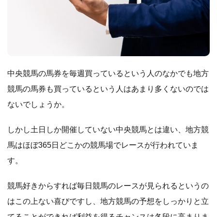
中央競馬の馬券を毎週買っているという人のなかでも地方
競馬の馬券も買っているという人はあまり多くないのでは
ないでしょうか。
しかし土日しか開催していない中央競馬とは違い、地方競
馬はほぼ365日どこかの競馬場でレースが行われていま
す。
競馬好きからすれば毎日競馬のレースが見られるというの
はこの上ない喜びですし、地方競馬の予想をしっかりと立
てることができれば利益を得るチャンスは各段に高まりま