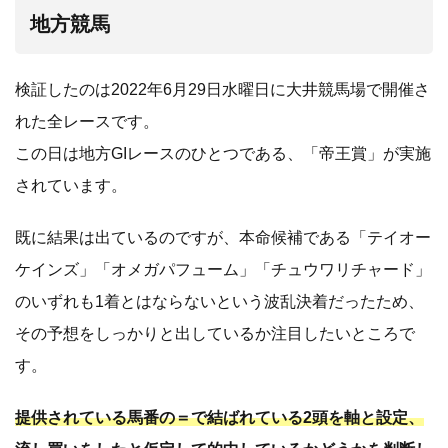
地方競馬
検証したのは2022年6月29日水曜日に大井競馬場で開催さ
れた全レースです。
この日は地方GIレースのひとつである、「帝王賞」が実施
されています。
既に結果は出ているのですが、本命候補である「テイオー
ケインズ」「オメガパフューム」「チュウワリチャード」
のいずれも1着とはならないという波乱決着だったため、
その予想をしっかりと出しているか注目したいところで
す。
提供されている馬番の＝で結ばれている2頭を軸と設定、