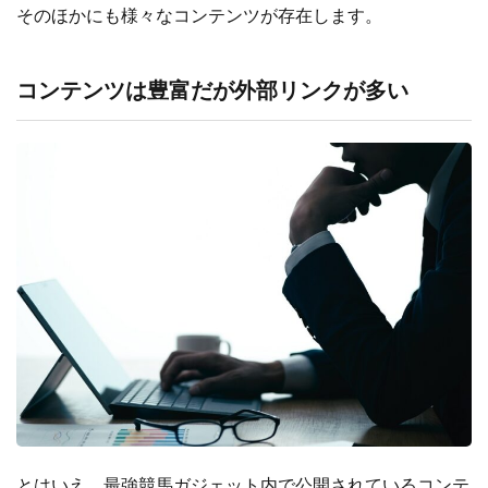
そのほかにも様々なコンテンツが存在します。
コンテンツは豊富だが外部リンクが多い
とはいえ、最強競馬ガジェット内で公開されているコンテ