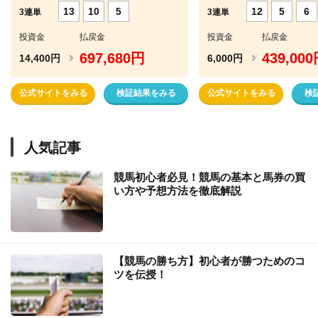
13
10
5
12
5
6
3連単
3連単
投資金
払戻金
投資金
払戻金
697,680円
439,00
14,400円
6,000円
公式サイトをみる
検証結果をみる
公式サイトをみる
検
人気記事
競馬初心者必見！競馬の基本と馬券の買
い方や予想方法を徹底解説
【競馬の勝ち方】初心者が勝つためのコ
ツを伝授！