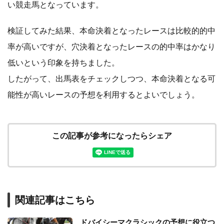
い競走馬となっています。
検証してみた結果、本命決着となったレースは比較的的中
率が高いですが、穴決着となったレースの的中率はかなり
低いという印象を持ちました。
したがって、出馬表をチェックしつつ、本命決着となる可
能性が高いレースの予想を利用するとよいでしょう。
この記事が参考になったらシェア
関連記事はこちら
ドバイシーマクラシックの予想に役立つ