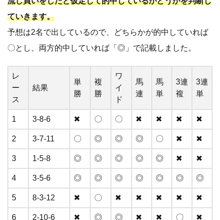
流し買いをしたと仮定して的中しているかどうかを判断し
ていきます。
予想は2名で出しているので、どちらかが的中していれば
〇とし、両方的中していれば「◎」で記載しました。
レ
ワ
単
複
馬
馬
3連
3連
ー
結果
イ
勝
勝
連
単
複
単
ス
ド
1
3-8-6
✖
〇
〇
✖
✖
✖
✖
2
3-7-11
〇
◎
◎
◎
〇
✖
✖
3
1-5-8
◎
◎
◎
◎
◎
✖
✖
4
3-5-6
◎
◎
◎
◎
◎
◎
◎
5
8-3-12
✖
〇
✖
✖
✖
✖
✖
6
2-10-6
✖
◎
◎
✖
✖
〇
✖