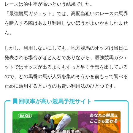
レースは的中率が高いという結果でした。
「最強競馬ガジェット」では、高配当狙いのレースの馬券
を購入する際はあまり利用しないほうがよいかもしれませ
ん。
しかし、利用しないにしても、地方競馬のオッズは当日に
発表される場合がほとんどでありながら、最強競馬ガジェ
ットではオッズが出るよりもずっと早く予想を出している
ので、どの馬番の馬が人気を集めそうかを前もって調べる
ために活用するというのも賢い利用法のひとつです。
回収率が高い競馬予想サイト