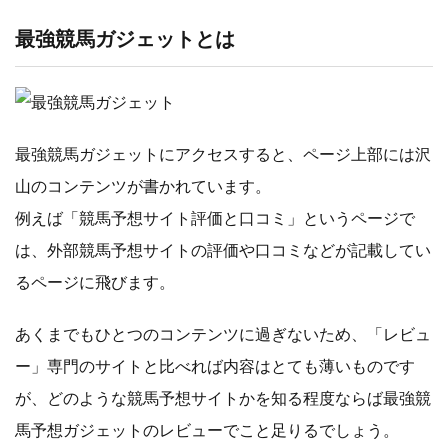
最強競馬ガジェットとは
最強競馬ガジェットにアクセスすると、ページ上部には沢
山のコンテンツが書かれています。
例えば「競馬予想サイト評価と口コミ」というページで
は、外部競馬予想サイトの評価や口コミなどが記載してい
るページに飛びます。
あくまでもひとつのコンテンツに過ぎないため、「レビュ
ー」専門のサイトと比べれば内容はとても薄いものです
が、どのような競馬予想サイトかを知る程度ならば最強競
馬予想ガジェットのレビューでこと足りるでしょう。