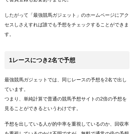
したがって「最強競馬ガジェット」のホームページにアク
セスしさえすれば誰でも予想をチェックすることができま
す。
1レースにつき2名で予想
最強競馬ガジェットでは、同じレースの予想を2名で出し
ています。
つまり、単純計算で普通の競馬予想サイトの2倍の予想を
見ることができるというわけです。
予想を出している人が的中率を重視しているのか、回収率
を重視しているのかは不明ですが、無料で通常の倍の予想