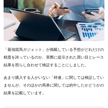
「最強競馬ガジェット」が掲載している予想がどれだけの
精度を誇っているのか、実際に提示された買い目とレース
結果を照らし合わせて検証することにしました。
あまり購入する人がいない「枠連」に関しては検証してい
ませんが、そのほかの馬券に関しては的中したかどうかの
結果を記載しています。