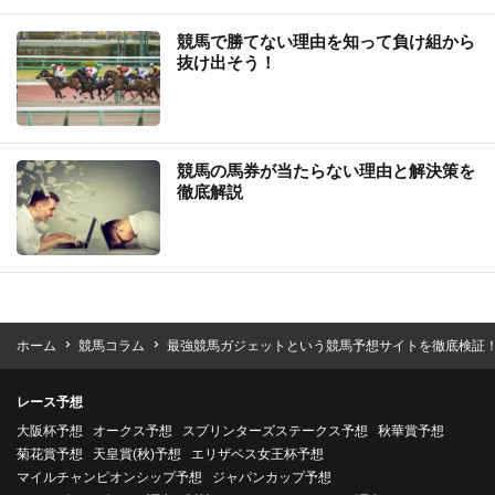
競馬で勝てない理由を知って負け組から
抜け出そう！
競馬の馬券が当たらない理由と解決策を
徹底解説
ホーム
競馬コラム
最強競馬ガジェットという競馬予想サイトを徹底検証
レース予想
大阪杯予想
オークス予想
スプリンターズステークス予想
秋華賞予想
菊花賞予想
天皇賞(秋)予想
エリザベス女王杯予想
マイルチャンピオンシップ予想
ジャパンカップ予想