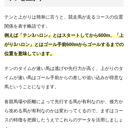
テンと上がりは簡単に言うと、競走馬が走るコースの位置
関係を表す略語です。
例えば「テン3ハロン」とはスタートしてから600m、「上
がり3ハロン」とはゴール手前600mからゴールするまでの
位置を意味しています。
テンのタイムが速い馬は逃げや先行力が高く、上がりのタ
イムが速い馬はゴール手前からの差しや追い込みが得意な
馬ということになります。
各競馬場や距離によって先行する馬が有利なのか、後方か
ら攻める馬が有利なのかは変わってくるので、まずはコー
スの特徴を把握したうえでこれらのデータを活用しましょ