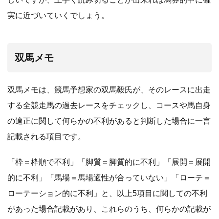
実に近づいていくでしょう。
双馬メモ
双馬メモは、競馬予想家の双馬毅氏が、そのレースに出走
する全競走馬の過去レースをチェックし、コースや馬自身
の適正に関して何らかの不利があると判断した場合に一言
記載される項目です。
「枠＝枠順で不利」「脚質＝脚質的に不利」「展開＝展開
的に不利」「馬場＝馬場適性が合っていない」「ローテ＝
ローテーション的に不利」と、以上5項目に関しての不利
があった場合記載があり、これらのうち、何らかの記載が