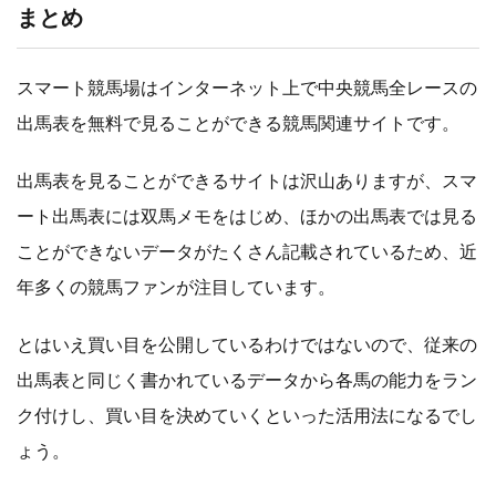
まとめ
スマート競馬場はインターネット上で中央競馬全レースの
出馬表を無料で見ることができる競馬関連サイトです。
出馬表を見ることができるサイトは沢山ありますが、スマ
ート出馬表には双馬メモをはじめ、ほかの出馬表では見る
ことができないデータがたくさん記載されているため、近
年多くの競馬ファンが注目しています。
とはいえ買い目を公開しているわけではないので、従来の
出馬表と同じく書かれているデータから各馬の能力をラン
ク付けし、買い目を決めていくといった活用法になるでし
ょう。