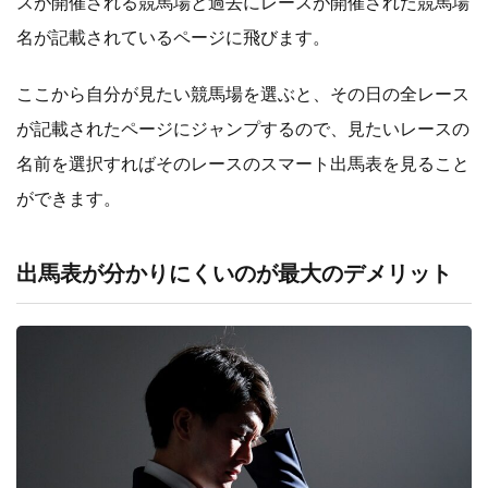
スが開催される競馬場と過去にレースが開催された競馬場
名が記載されているページに飛びます。
ここから自分が見たい競馬場を選ぶと、その日の全レース
が記載されたページにジャンプするので、見たいレースの
名前を選択すればそのレースのスマート出馬表を見ること
ができます。
出馬表が分かりにくいのが最大のデメリット