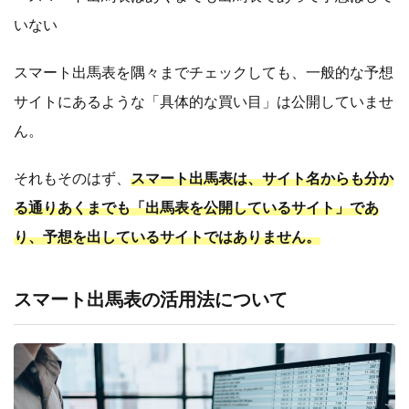
スマート出馬表を隅々までチェックしても、一般的な予想
サイトにあるような「具体的な買い目」は公開していませ
ん。
それもそのはず、
スマート出馬表は、サイト名からも分か
る通りあくまでも「出馬表を公開しているサイト」であ
り、予想を出しているサイトではありません。
スマート出馬表の活用法について