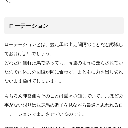
う。
ローテーション
ローテーションとは、競走馬の出走間隔のことだと認識し
ておけばよいでしょう。
どれだけ優れた馬であっても、毎週のように走らされてい
たのでは体力の回復が間に合わず、まともに力を出し切れ
ないまま負けてしまいます。
もちろん陣営側もそのことは重々承知していて、よほどの
事がない限りは競走馬の調子を見ながら最適と思われるロ
ーテーションで出走させているのです。