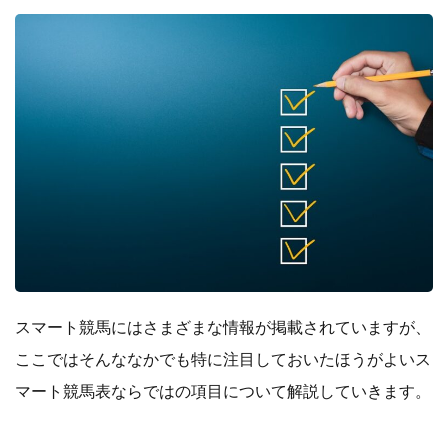
スマート競馬にはさまざまな情報が掲載されていますが、
ここではそんななかでも特に注目しておいたほうがよいス
マート競馬表ならではの項目について解説していきます。