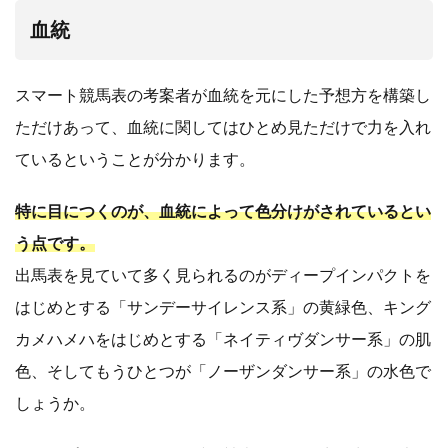
血統
スマート競馬表の考案者が血統を元にした予想方を構築し
ただけあって、血統に関してはひとめ見ただけで力を入れ
ているということが分かります。
特に目につくのが、血統によって色分けがされているとい
う点です。
出馬表を見ていて多く見られるのがディープインパクトを
はじめとする「サンデーサイレンス系」の黄緑色、キング
カメハメハをはじめとする「ネイティヴダンサー系」の肌
色、そしてもうひとつが「ノーザンダンサー系」の水色で
しょうか。