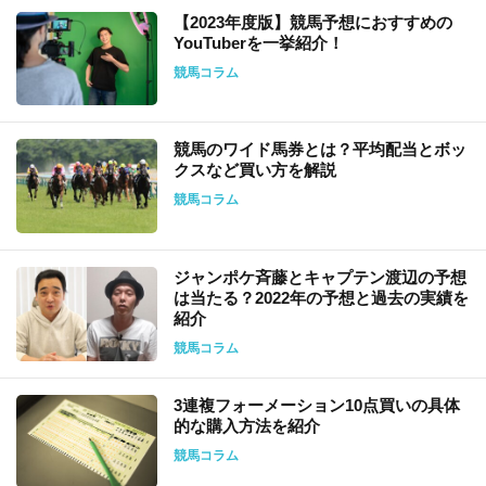
【2023年度版】競馬予想におすすめの
YouTuberを一挙紹介！
競馬コラム
競馬のワイド馬券とは？平均配当とボッ
クスなど買い方を解説
競馬コラム
ジャンポケ斉藤とキャプテン渡辺の予想
は当たる？2022年の予想と過去の実績を
紹介
競馬コラム
3連複フォーメーション10点買いの具体
的な購入方法を紹介
競馬コラム