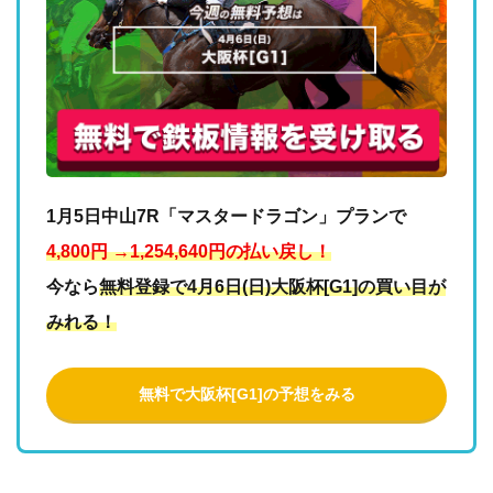
1月5日中山7R「マスタードラゴン」プランで
4,800円 →1,254,640円の払い戻し！
今なら
無料登録で4月6日(日)大阪杯[G1]の買い目が
みれる！
無料で大阪杯[G1]の予想をみる