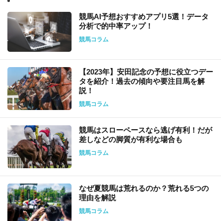
競馬AI予想おすすめアプリ5選！データ
分析で的中率アップ！
競馬コラム
【2023年】安田記念の予想に役立つデー
タを紹介！過去の傾向や要注目馬を解
説！
競馬コラム
競馬はスローペースなら逃げ有利！だが
差しなどの脚質が有利な場合も
競馬コラム
なぜ夏競馬は荒れるのか？荒れる5つの
理由を解説
競馬コラム