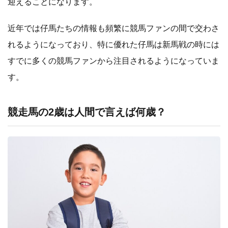
迎えることになります。
近年では仔馬たちの情報も頻繁に競馬ファンの間で交わさ
れるようになっており、特に優れた仔馬は新馬戦の時には
すでに多くの競馬ファンから注目されるようになっていま
す。
競走馬の2歳は人間で言えば何歳？