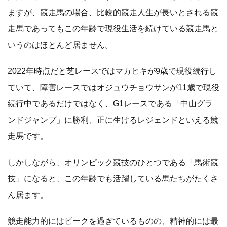
ますが、競走馬の場合、比較的競走人生が長いとされる競
走馬であってもこの年齢で現役生活を続けている競走馬と
いうのはほとんど居ません。
2022年時点だと芝レースではマカヒキが9歳で現役続行し
ていて、障害レースではオジュウチョウサンが11歳で現役
続行中であるだけではなく、G1レースである「中山グラ
ンドジャンプ」に勝利、正に生けるレジェンドといえる競
走馬です。
しかしながら、オリンピック競技のひとつである「馬術競
技」になると、この年齢でも活躍している馬たちがたくさ
ん居ます。
競走能力的にはピークを過ぎているものの、精神的には最