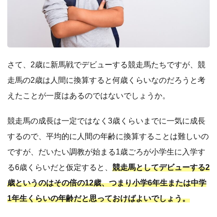
さて、2歳に新馬戦でデビューする競走馬たちですが、競
走馬の2歳は人間に換算すると何歳くらいなのだろうと考
えたことが一度はあるのではないでしょうか。
競走馬の成長は一定ではなく3歳くらいまでに一気に成長
するので、平均的に人間の年齢に換算することは難しいの
ですが、だいたい調教が始まる1歳ごろが小学生に入学す
る6歳くらいだと仮定すると、
競走馬としてデビューする2
歳というのはその倍の12歳、つまり小学6年生または中学
1年生くらいの年齢だと思っておけばよいでしょう。