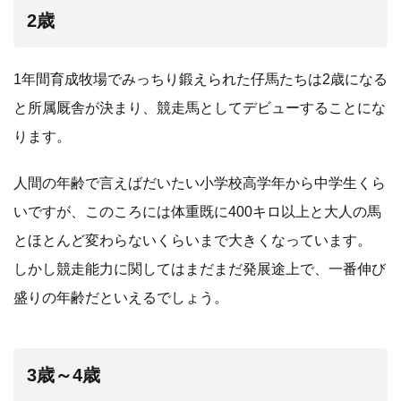
2歳
1年間育成牧場でみっちり鍛えられた仔馬たちは2歳になる
と所属厩舎が決まり、競走馬としてデビューすることにな
ります。
人間の年齢で言えばだいたい小学校高学年から中学生くら
いですが、このころには体重既に400キロ以上と大人の馬
とほとんど変わらないくらいまで大きくなっています。
しかし競走能力に関してはまだまだ発展途上で、一番伸び
盛りの年齢だといえるでしょう。
3歳～4歳