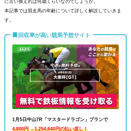
に言い換えれば何歳くらいなのでしょうか。
本記事では競走馬の年齢について詳しく解説していきま
す。
回収率が高い競馬予想サイト
1月5日中山7R「マスタードラゴン」プランで
4,800円 →1,254,640円の払い戻し！