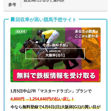
競走馬のふるさと案内所
参考
回収率が高い競馬予想サイト
1月5日中山7R「マスタードラゴン」プランで
4,800円 →1,254,640円の払い戻し！
今なら
無料登録で4月6日(日)大阪杯[G1]の買い目が