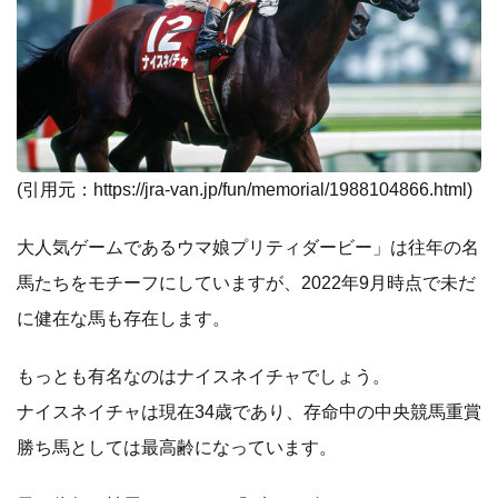
(引用元：
https://jra-van.jp/fun/memorial/1988104866.html
)
大人気ゲームであるウマ娘プリティダービー」は往年の名
馬たちをモチーフにしていますが、2022年9月時点で未だ
に健在な馬も存在します。
もっとも有名なのはナイスネイチャでしょう。
ナイスネイチャは現在34歳であり、存命中の中央競馬重賞
勝ち馬としては最高齢になっています。