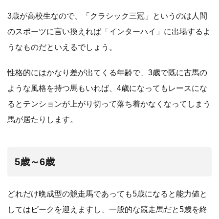
3歳が高校生なので、「クラシック三冠」というのは人間
のスポーツに言い換えれば「インターハイ」に出場するよ
うなものだといえるでしょう。
性格的にはかなり差が出てくる年齢で、3歳で既に古馬の
ような風格を持つ馬もいれば、4歳になってもレースにな
るとテンションが上がり切って落ち着かなくなってしまう
馬が居たりします。
5歳～6歳
どれだけ晩成型の競走馬であっても5歳になると能力値と
してはピークを迎えますし、一般的な競走馬だと5歳を終