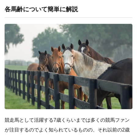
各馬齢について簡単に解説
競走馬として活躍する7歳くらいまでは多くの競馬ファン
が注目するのでよく知られているものの、それ以前の2歳