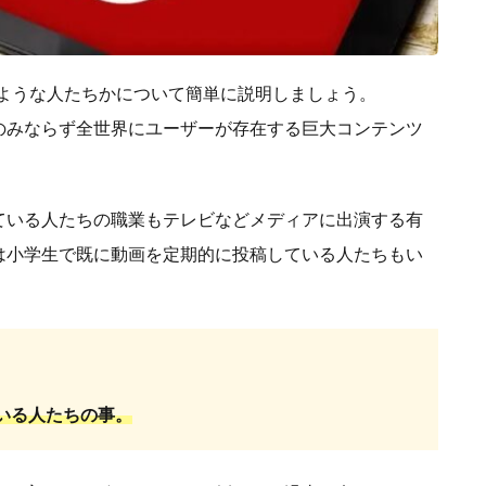
どのような人たちかについて簡単に説明しましょう。
本のみならず全世界にユーザーが存在する巨大コンテンツ
ている人たちの職業もテレビなどメディアに出演する有
は小学生で既に動画を定期的に投稿している人たちもい
ている人たちの事。