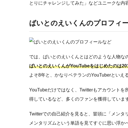
とりにチャレンジしてみた」などユニークな内
ばいとのえいくんのプロフィ
では、ばいとのえいくんとはどのような人物な
ばいとのえいくんがYouTubeをはじめたのは20
よそ8年と、かなりベテランのYouTuberとい
YouTubeだけではなく、Twitterもアカウ
得しているなど、多くのファンを獲得していま
Twitterでの自己紹介を見ると、冒頭に「メ
メンタリズムという単語を見てすぐに思い浮かべ