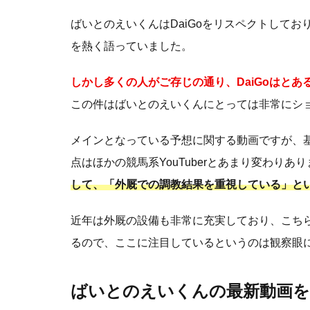
ばいとのえいくんはDaiGoをリスペクトしてお
を熱く語っていました。
しかし多くの人がご存じの通り、DaiGoはと
この件はばいとのえいくんにとっては非常にシ
メインとなっている予想に関する動画ですが、
点はほかの競馬系YouTuberとあまり変わり
して、「外厩での調教結果を重視している」と
近年は外厩の設備も非常に充実しており、こち
るので、ここに注目しているというのは観察眼
ばいとのえいくんの最新動画を