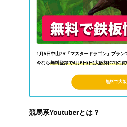
1月5日中山7R「マスタードラゴン」プラン
今なら
無料登録で4月6日(日)大阪杯[G1]の
無料で大阪
競馬系Youtuberとは？