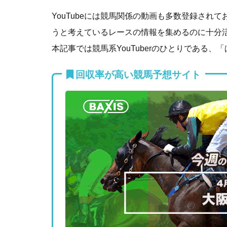
YouTubeには競馬関係の動画も多数登録され
うと考えているレースの情報を集めるのに十分
本記事では競馬系YouTuberのひとりである
回収率が高い競馬予想サイト