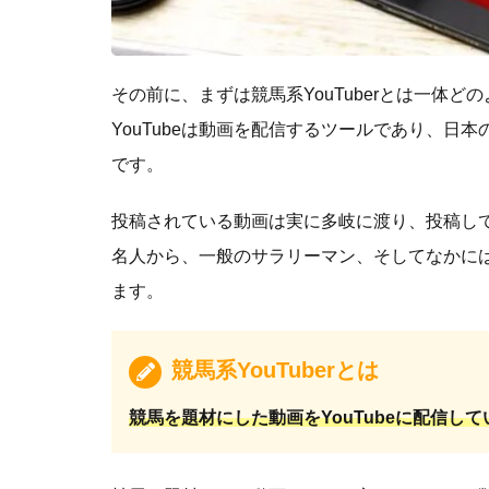
その前に、まずは競馬系YouTuberとは一体
YouTubeは動画を配信するツールであり、日
です。
投稿されている動画は実に多岐に渡り、投稿し
名人から、一般のサラリーマン、そしてなかに
ます。
競馬系YouTuberとは
競馬を題材にした動画をYouTubeに配信し