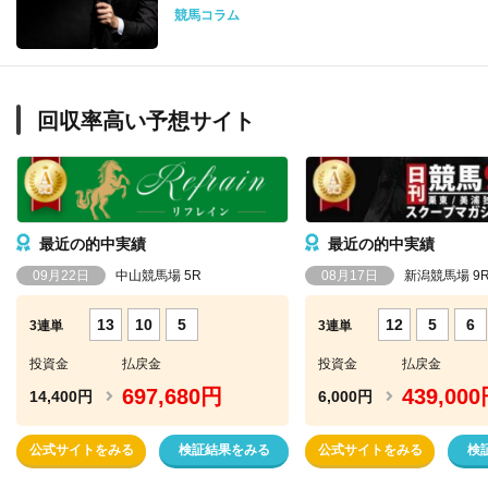
競馬コラム
回収率高い予想サイト
最近の的中実績
最近の的中実績
09月22日
中山競馬場 5R
08月17日
新潟競馬場 9
13
10
5
12
5
6
3連単
3連単
投資金
払戻金
投資金
払戻金
697,680円
439,00
14,400円
6,000円
公式サイトをみる
検証結果をみる
公式サイトをみる
検