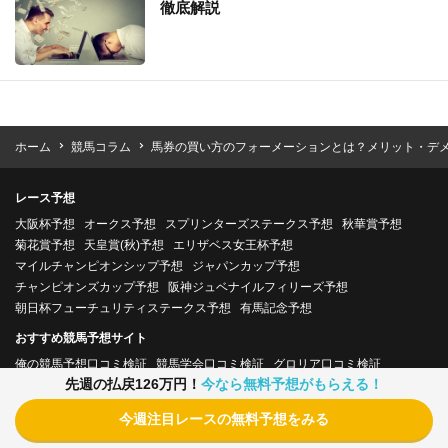
徹底解説
ホーム
競馬コラム
馬券の買い方のフォーメーションとは？メリット・デ
レース予想
大阪杯予想
オークス予想
スプリンターズステークス予想
秋華賞予想
菊花賞予想
天皇賞(秋)予想
エリザベス女王杯予想
マイルチャンピオンシップ予想
ジャパンカップ予想
チャンピオンズカップ予想
阪神ジュベナイルフィリーズ予想
朝日杯フューチュリティステークス予想
有馬記念予想
おすすめ競馬予想サイト
俺の競馬予想口コミ検証
競馬学会口コミ検証
グロリア口コミ検証
先週の払戻126万円！
今なら無料予想がもらえる！
血統シックス口コミ検証
競馬ナックル口コミ検証
ヒットメーカー口コミ検証
ターフビジョン口コミ検証
今週注目レースの無料予想をみる
シンジケート口コミ検証