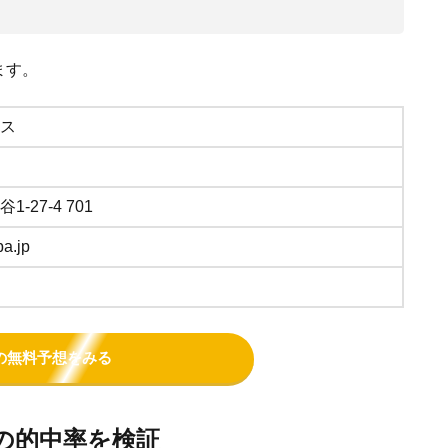
ます。
ス
-27-4 701
ba.jp
の無料予想をみる
の的中率を検証