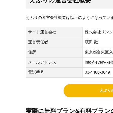
えぶりの運営会社概要
えぶりの運営会社概要は以下のようになってい
サイト運営会社
株式会社リンク
運営責任者
蔵田 徹
住所
東京都台東区入谷1
メールアドレス
info@every-kei
電話番号
03-4400-3649
えぶり
実際に無料プラン&有料プラン