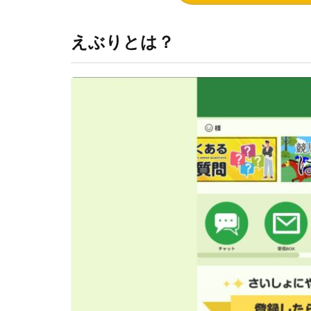
えぶりとは？