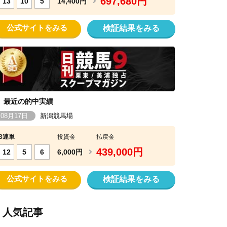
697,680円
13
10
5
14,400円
公式サイトをみる
検証結果をみる
最近の的中実績
08月17日
新潟競馬場
3連単
投資金
払戻金
439,000円
12
5
6
6,000円
公式サイトをみる
検証結果をみる
人気記事