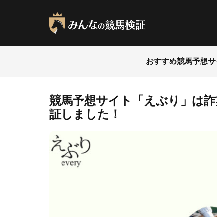
おすすめ競馬予想サ
競馬予想サイト「えぶり」は詐
証しました！