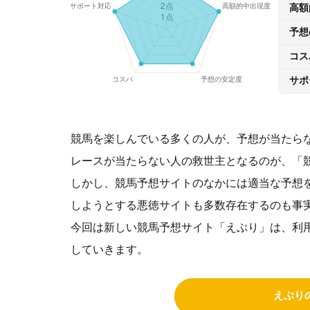
高額
予想
コス
サポ
競馬を楽しんでいる多くの人が、予想が当たら
レースが当たらない人の救世主となるのが、「
しかし、競馬予想サイトのなかには適当な予想
しようとする悪徳サイトも多数存在するのも事
今回は新しい競馬予想サイト「えぶり」は、利
していきます。
えぶり