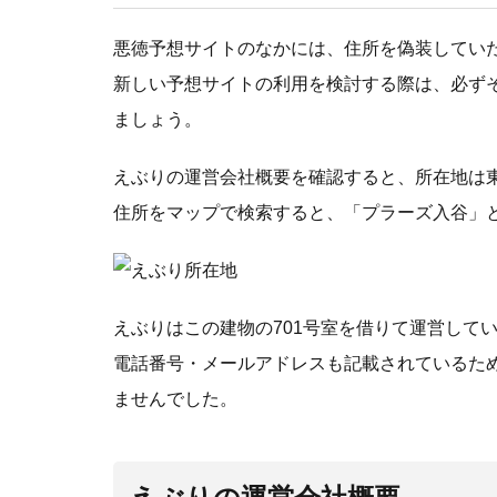
悪徳予想サイトのなかには、住所を偽装してい
新しい予想サイトの利用を検討する際は、必ず
ましょう。
えぶりの運営会社概要を確認すると、所在地は東京都
住所をマップで検索すると、「プラーズ入谷」
えぶりはこの建物の701号室を借りて運営して
電話番号・メールアドレスも記載されているた
ませんでした。