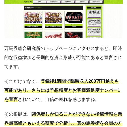
万馬券総合研究所のトップページにアクセスすると、即時
的な収益増加と長期的な資金形成が可能であると宣言され
てます。
それだけでなく、
登録後1週間で臨時収入200万円越えも
可能であり、さらには予想精度とお客様満足度ナンバー1
を宣言
されていて、自信の表れを感じますね。
その根拠は、
関係者しか知ることができない極秘情報を業
界最高峰ともいえる研究で分析し、真の馬券術を会員の方