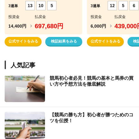
13
10
5
12
5
6
3連単
3連単
投資金
払戻金
投資金
払戻金
697,680円
439,00
14,400円
6,000円
公式サイトをみる
検証結果をみる
公式サイトをみる
検
人気記事
競馬初心者必見！競馬の基本と馬券の買
い方や予想方法を徹底解説
【競馬の勝ち方】初心者が勝つためのコ
ツを伝授！