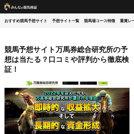
おすすめ競馬予想サイト
予想サイト一覧
競馬場コース特徴
重賞レ
競馬予想サイト万馬券総合研究所の予
想は当たる？口コミや評判から徹底検
証！