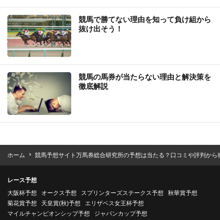
競馬で勝てない理由を知って負け組から
抜け出そう！
競馬の馬券が当たらない理由と解決策を
徹底解説
ホーム
競馬予想サイト万馬券総合研究所の予想は当たる？口コミや評判から
レース予想
大阪杯予想
オークス予想
スプリンターズステークス予想
秋華賞予想
菊花賞予想
天皇賞(秋)予想
エリザベス女王杯予想
マイルチャンピオンシップ予想
ジャパンカップ予想