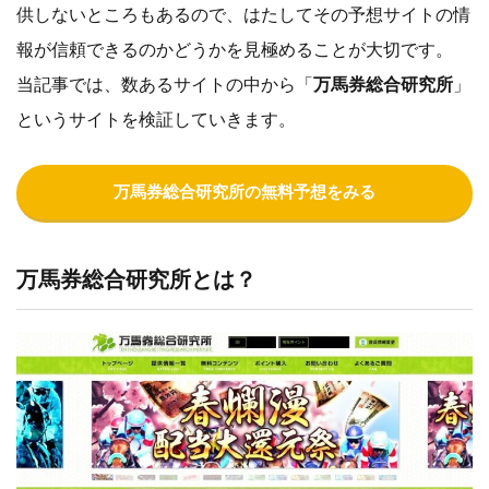
供しないところもあるので、はたしてその予想サイトの情
報が信頼できるのかどうかを見極めることが大切です。
当記事では、数あるサイトの中から「
万馬券総合研究所
」
というサイトを検証していきます。
万馬券総合研究所の無料予想をみる
万馬券総合研究所とは？