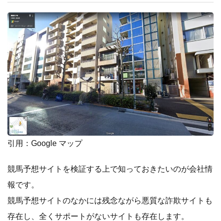
引用：Google マップ
競馬予想サイトを検証する上で知っておきたいのが会社情
報です。
競馬予想サイトのなかには残念ながら悪質な詐欺サイトも
存在し、全くサポートがないサイトも存在します。