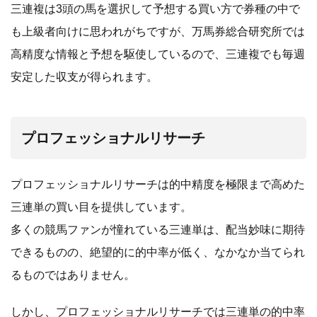
三連複は3頭の馬を選択して予想する買い方で券種の中で
も上級者向けに思われがちですが、万馬券総合研究所では
高精度な情報と予想を駆使しているので、三連複でも毎週
安定した収支が得られます。
プロフェッショナルリサーチ
プロフェッショナルリサーチは的中精度を極限まで高めた
三連単の買い目を提供しています。
多くの競馬ファンが憧れている三連単は、配当妙味に期待
できるものの、絶望的に的中率が低く、なかなか当てられ
るものではありません。
しかし、プロフェッショナルリサーチでは三連単の的中率