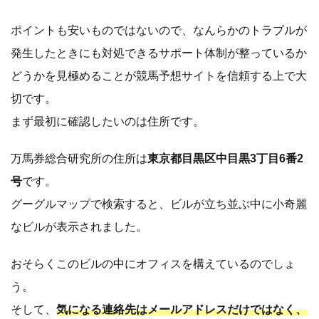
ポイントも安いものではないので、なんらかのトラブルが
発生したときにも対処できるサポート体制が整っているか
どうかを見極めることが競馬予想サイトを信頼する上で大
切です。
まず最初に確認したいのは住所です。
万馬券総合研究所の住所は
東京都目黒区中目黒3丁目6番2
号
です。
グーグルマップで検索すると、ビルが立ち並ぶ中に小奇麗
なビルが表示されました。
おそらくこのビルの中にオフィスを構えているのでしょ
う。
そして、
気になる連絡先はメールアドレスだけではなく、