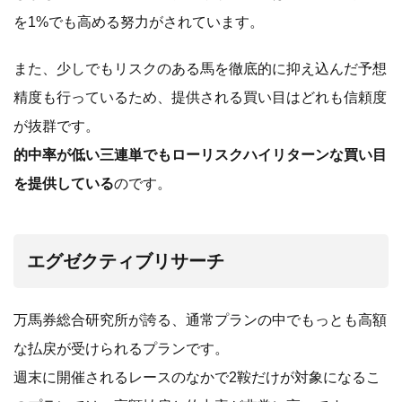
を1%でも高める努力がされています。
また、少しでもリスクのある馬を徹底的に抑え込んだ予想
精度も行っているため、提供される買い目はどれも信頼度
が抜群です。
的中率が低い三連単でもローリスクハイリターンな買い目
を提供している
のです。
エグゼクティブリサーチ
万馬券総合研究所が誇る、通常プランの中でもっとも高額
な払戻が受けられるプランです。
週末に開催されるレースのなかで2鞍だけが対象になるこ