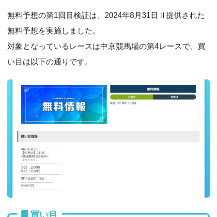
無料予想の第1回目検証は、2024年8月31日Ⅱ提供された
無料予想を実施しました。
対象となっているレースは中京競馬場の第4レースで、買
い目は以下の通りです。
買い目