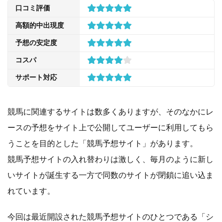
口コミ評価
高額的中出現度
予想の安定度
コスパ
サポート対応
競馬に関連するサイトは数多くありますが、そのなかにレ
ースの予想をサイト上で公開してユーザーに利用してもら
うことを目的とした「競馬予想サイト」があります。
競馬予想サイトの入れ替わりは激しく、毎月のように新し
いサイトが誕生する一方で同数のサイトが閉鎖に追い込ま
れています。
今回は最近開設された競馬予想サイトのひとつである「シ