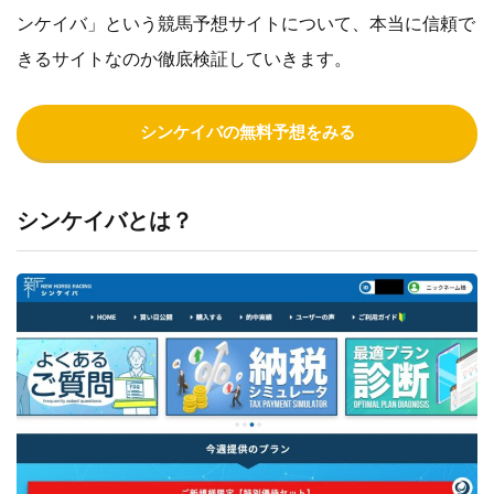
ンケイバ」という競馬予想サイトについて、本当に信頼で
きるサイトなのか徹底検証していきます。
シンケイバの無料予想をみる
シンケイバとは？