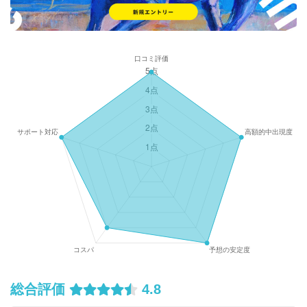
総合評価
4.8