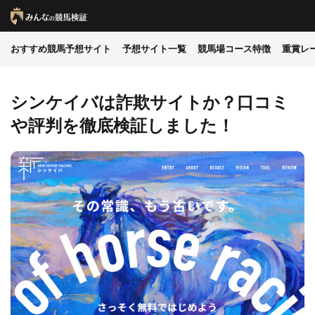
おすすめ競馬予想サイト
予想サイト一覧
競馬場コース特徴
重賞レ
シンケイバは詐欺サイトか？口コミ
や評判を徹底検証しました！