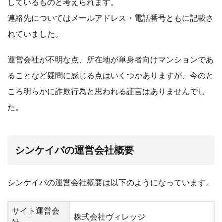
しているものと考えられます。
連絡先についてはメールアドレス・電話番号ともに記載さ
れていました。
運営会社が不明な点、所在地が単身者向けマンションであ
ることなど疑問に感じる点はいくつかありますが、今のと
ころ明らかに詐欺行為と思われる証言はありませんでし
た。
シンケイバの運営会社概要
シンケイバの運営会社概要は以下のようになっています。
サイト運営会
株式会社ヴィレッジ