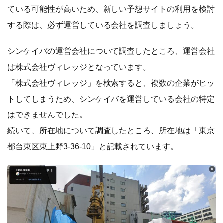
ている可能性が高いため、新しい予想サイトの利用を検討
する際は、必ず運営している会社を調査しましょう。
シンケイバの運営会社について調査したところ、運営会社
は株式会社ヴィレッジとなっています。
「株式会社ヴィレッジ」を検索すると、複数の企業がヒッ
トしてしまうため、シンケイバを運営している会社の特定
はできませんでした。
続いて、所在地について調査したところ、所在地は「東京
都台東区東上野3-36-10」と記載されています。