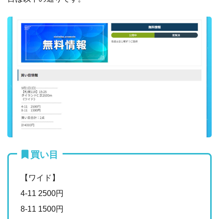
買い目
【ワイド】
4-11 2500円
8-11 1500円