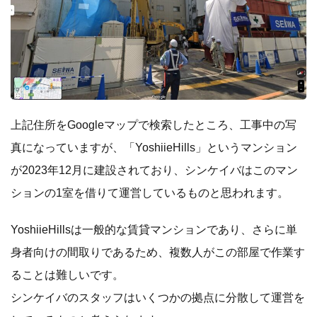
上記住所をGoogleマップで検索したところ、工事中の写
真になっていますが、「YoshiieHills」というマンション
が2023年12月に建設されており、シンケイバはこのマン
ションの1室を借りて運営しているものと思われます。
YoshiieHillsは一般的な賃貸マンションであり、さらに単
身者向けの間取りであるため、複数人がこの部屋で作業す
ることは難しいです。
シンケイバのスタッフはいくつかの拠点に分散して運営を