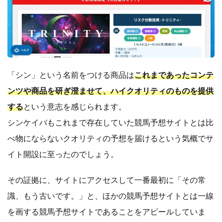
「シン」という名前をつける商品は
これまであったコンテ
ンツや商品を研ぎ澄ませて、ハイクオリティのものを提供
する
という意志を感じられます。
シンケイバもこれまで存在していた競馬予想サイトとは比
べ物にならないクオリティの予想を届けるという気概でサ
イト開設に至ったのでしょう。
その証拠に、サイトにアクセスして一番最初に「その常
識、もう古いです。」と、ほかの競馬予想サイトとは一線
を画する競馬予想サイトであることをアピールしていま