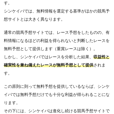
す。
シンケイバでは、無料情報を選定する基準がほかの競馬予
想サイトとは大きく異なります。
通常の競馬予想サイトでは、レース予想をしたものの、有
料情報になるほどの利益を得られないと判断したレースを
無料予想として提供します（重賞レースは除く）。
しかし、シンケイバではレースを分析した結果、
収益性と
確実性を兼ね備えたレースが無料予想として提供
されま
す。
この原則に則って無料予想を提供しているならば、シンケ
イバでは無料予想だけでも十分な利益が得られることにな
ります。
その下には、シンケイバは進化し続ける競馬予想サイトで