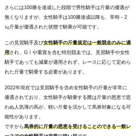
さらには100勝を達成した段階で男性騎手は斤量の優遇が
無くなりますが、女性騎手は100勝達成以降も、常時－2
㎏斤量が優遇された状態で騎乗が可能です。
この見習騎手及び
女性騎手の斤量規定は一般競走のみに適
用
され、GⅠや重賞を含む特別競走では、見習騎手や女性
騎手であっても減量が適用されず、レースに応じて定めら
れた斤量で騎乗する必要があります。
2022年現在では見習騎手を含め女性騎手の斤量が非常に
優遇されており、女性騎手が騎乗する際は斤量の恩恵で思
わぬ人気薄の馬が、軽い斤量を活かして馬券対象になる可
能性があります。
ですから
馬券的に斤量の恩恵を受けることのできる一般レ