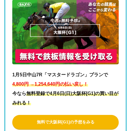
1月5日中山7R「マスタードラゴン」プランで
4,800円 →1,254,640円の払い戻し！
今なら
無料登録で4月6日(日)大阪杯[G1]の買い目が
みれる！
無料で大阪杯[G1]の予想をみる