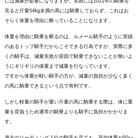
には減量が必要になりますが、実際には2021年の騎乗を
見ると斤量54kg未満の馬には騎乗しておらず、これはお
そらく体重を理由に断っていることになります。
体重を理由に騎乗を断るのは、ルメール騎手のように実績
のあるトップ騎手だからこそできる行為ですが、実際に多
くの騎手は、減量失敗が原因で騎乗できないことが無いよ
うにギリギリの体重まで減量を行なっています。
ですから体重が軽い騎手の方が、減量の負担が少なく多く
の馬に騎乗できるという点で有利です。
しかし軽量の騎手が重い斤量の馬に騎乗する際は、体に重
量を背負うため通常の騎乗よりも騎手に負担がかかりま
す。
過去のリーディング上位の騎手を見ても、平均体重が50㎏