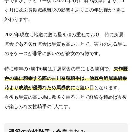
手ですが、デビュー後の2021年4月に肩の故障により、5
ヶ月に及ぶ長期戦線離脱の影響もありこの年は僅か7勝に
終わります。
2022年現在も地道に勝ち星を積み重ねており、特に所属
厩舎である矢作厩舎は馬質も高いことで、実力のある馬に
のるケースが非常に多いのが彼女の特徴です。
特に昨年の7勝中6勝は所属厩舎の馬による勝利で、
矢作厩
舎の馬に騎乗する際の古川奈穂騎手は、他厩舎所属馬騎乗
時より成績が優秀なため馬券的にも狙い目
となります。
今後も馬質の高い馬に数多く乗ることで経験を積めば今後
が楽しみな女性騎手の1人です。