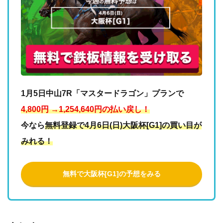
1月5日中山7R「マスタードラゴン」プランで
4,800円 →1,254,640円の払い戻し！
今なら
無料登録で4月6日(日)大阪杯[G1]の買い目が
みれる！
無料で大阪杯[G1]の予想をみる